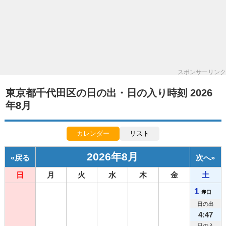
スポンサーリンク
東京都千代田区の日の出・日の入り時刻 2026
年8月
カレンダー
リスト
2026年8月
«
戻る
次へ
»
日
月
火
水
木
金
土
1
赤口
日の出
4:47
日の入