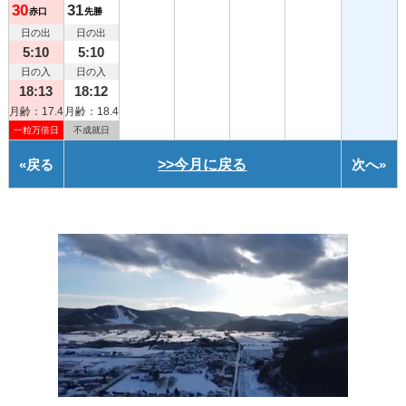
30
31
赤口
先勝
日の出
日の出
5:10
5:10
日の入
日の入
18:13
18:12
月齢：17.4
月齢：18.4
一粒万倍日
不成就日
«
戻る
>>今月に戻る
次へ
»