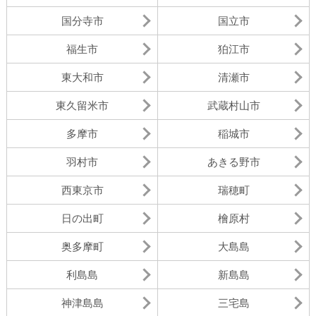
国分寺市
国立市
福生市
狛江市
東大和市
清瀬市
東久留米市
武蔵村山市
多摩市
稲城市
羽村市
あきる野市
西東京市
瑞穂町
日の出町
檜原村
奥多摩町
大島島
利島島
新島島
神津島島
三宅島