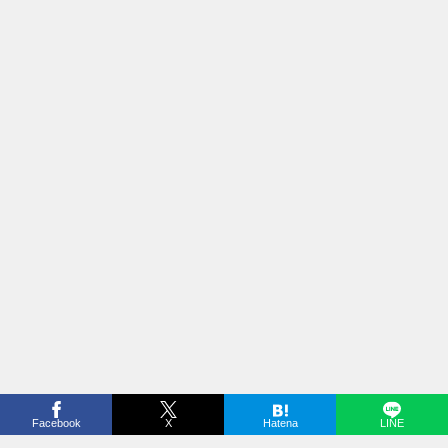
Facebook
X
Hatena
LINE