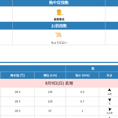
熱中症指数
厳重警戒
お肌指数
ちょうどよい
風
(℃)
(cm)
(m/s)
海水温
潮位
強さ
向き
8月9日(日) 若潮
28.4
135
0.5
北西
28.3
129
0.7
北
28.3
97
1
北北東