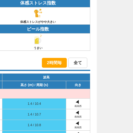
体感ストレス指数
体感ストレスがやや大きい
ビール指数
うまい
2時間毎
全て
波高
(m)
(s)
高さ
/ 周期
向き
1.4 / 10.4
南南西
1.4 / 10.7
南南西
1.4 / 10.8
南南西