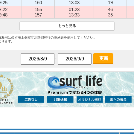
9:25
160
13:03
19
7:22
155
01:23
46
9:48
157
13:33
35
もっと見る
航海用は必ず海上保安庁水路部発行の潮汐表を使用してください。
なります。
更新
～