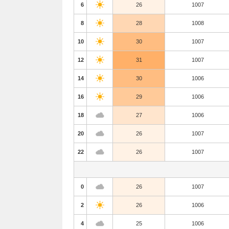
6
26
1007
8
28
1008
10
30
1007
12
31
1007
14
30
1006
16
29
1006
18
27
1006
20
26
1007
22
26
1007
0
26
1007
2
26
1006
4
25
1006