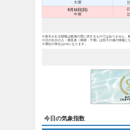
大潮
1
0
8月16日(日)
中潮
1
※表示される情報は航海の用に供するものではありません。
※日の出日の入・潮見表（満潮・干潮）は田子の浦の情報に
※潮位の単位はcmになります。
今日の気象指数