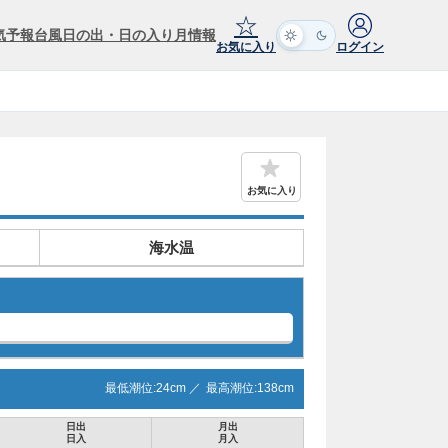
☆
気予報
台風
日の出・日の入り
月情報
お気に入り
ログイン
お気に入り
海水温
最低潮位:
24
cm ／
最高潮位:
138
cm
日出
月出
日入
月入