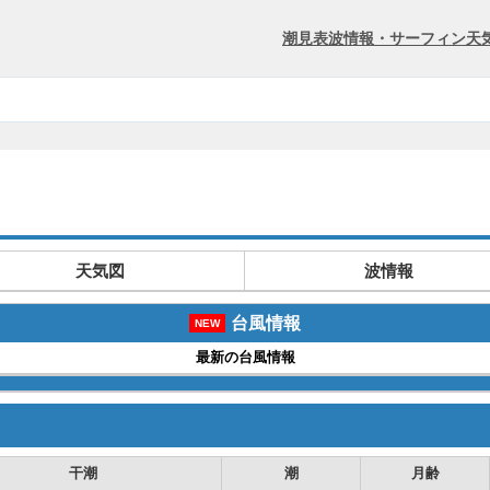
潮見表
波情報・サーフィン
天
天気図
波情報
台風情報
NEW
最新の台風情報
干潮
潮
月齢