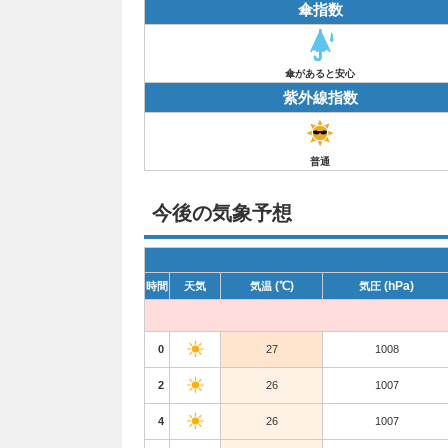
傘指数
傘があると安心
紫外線指数
普通
今後の気象予想
(℃)
(hPa)
時間
天気
気温
気圧
0
27
1008
2
26
1007
4
26
1007