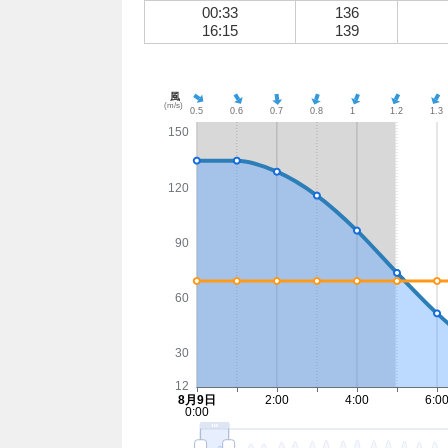
00:33
136
16:15
139