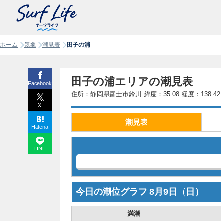
ホーム
気象
潮見表
田子の浦
田子の浦エリアの潮見表
Facebook
住所：静岡県富士市鈴川
緯度：35.08
経度：138.42
X
潮見表
Hatena
LINE
今日の潮位グラフ
8月9日
（日）
満潮