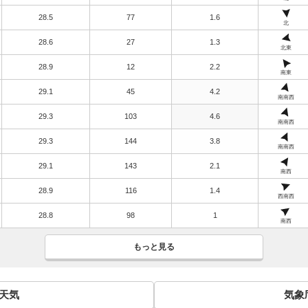
28.5
77
1.6
北
28.6
27
1.3
北東
28.9
12
2.2
南東
29.1
45
4.2
南南西
29.3
103
4.6
南南西
29.3
144
3.8
南南西
29.1
143
2.1
南西
28.9
116
1.4
西南西
28.8
98
1
南西
もっと見る
間天気
気象