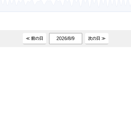
。
≪ 前の日
次の日 ≫