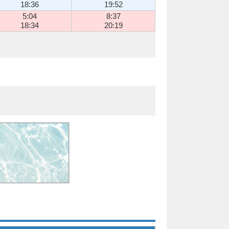
18:36
19:52
5:04
8:37
18:34
20:19