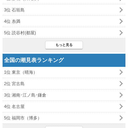
3位 石垣島
4位 糸満
5位 読谷村(都屋)
もっと見る
全国の潮見表ランキング
1位 東京（晴海）
2位 宮古島
3位 湘南･江ノ島･鎌倉
4位 名古屋
5位 福岡市（博多）