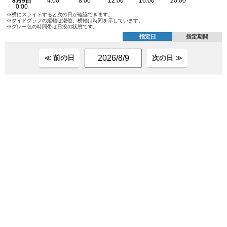
※横にスライドすると次の日が確認できます。
※タイドグラフの縦軸は潮位、横軸は時間を示しています。
※グレー色の時間帯は日没の状態です。
指定日
指定期間
≪ 前の日
次の日 ≫