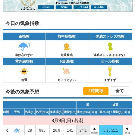
今日の気象指数
傘指数
熱中症指数
体感ストレス指数
傘は忘れずに
厳重警戒
体感ストレスはほぼなし
紫外線指数
お肌指数
ビール指数
普通
ちょうどよい
まずまず
2時間毎
全て
今後の気象予想
風
波高
時間
天気
気温
(℃)
気圧
(hPa)
海水温
(℃)
潮位
(cm)
強さ
(m/s)
向き
高さ
(m)
/ 周期
(s)
向き
8月9日(日) 若潮
0
28
985
26.9
141
24.1
5.3 / 11.1
南南東
南西