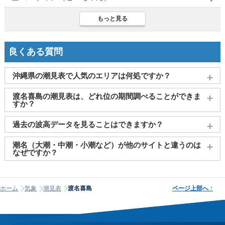
もっと見る
良くある質問
沖縄県の潮見表で人気のエリアは何処ですか？
宮古島
、
那覇（沖縄県）
、
石垣島
、
糸満
、
読谷村(都屋)
がよ
渡名喜島の潮見表は、どれ位の期間調べることができま
く見られております。
すか？
2011～2027年までの16年間分の潮汐情報や日の出・日の入りを
過去の波高データを見ることはできますか？
調べることができます。視覚的に分かり易くタイドグラフで、
日の出・日の入り情報も合わせて確認することができます。
大変申し訳ございませんが、過去の波高データ（波の高さ）に
潮名（大潮・中潮・小潮など）が他のサイトと違うのは
関してはご提供しておりません。
なぜですか？
潮名は昔から各地で経験的に呼ばれてきたもので、「何日から
何日まで大潮」という統一された公的な定義はありません。そ
ホーム
気象
潮見表
渡名喜島
ページ上部へ
↑
のため、サイトが採用する計算方式によって、境界にあたる日
の潮名が1日ほどずれることがあります。他サイトと潮名が異な
って見える場合は、そのサイトが別の方式を使っている可能性
が高く、どちらかが間違っているわけではありません。なお、