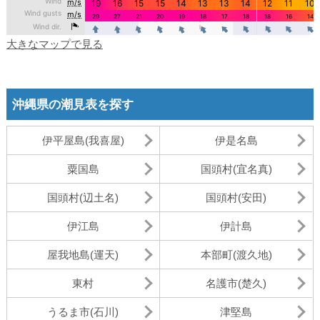
大きなマップで見る
沖縄県の潮見表を探す
伊平屋島(我喜屋)
伊是名島
粟国島
国頭村(宜名真)
国頭村(辺土名)
国頭村(安田)
伊江島
伊計島
屋我地島(運天)
本部町(渡久地)
東村
名護市(楚久)
うるま市(石川)
津堅島