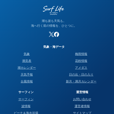
当サイトの潮名は気象庁の方式に基づいて算出しています。
潮も波も天気も。
海へ行く前の情報を、ひとつに。
気象・海データ
気象
梅雨情報
潮見表
花粉情報
潮カレンダー
アメダス
天気予報
日の出・日の入り
台風情報
新月・満月カレンダー
サーフィン
運営情報
サーフィン
お問い合わせ
波情報
運営者情報
ビーチ＆海水浴場
サイトマップ