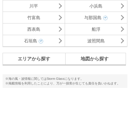
川平
小浜島
竹富島
与那国島
西表島
船浮
石垣島
波照間島
エリアから探す
地図から探す
※海の風・波情報に関してはStorm Glassになります。
※掲載情報を利用したことにより、万が一損害が生じても責任を負いかねます。