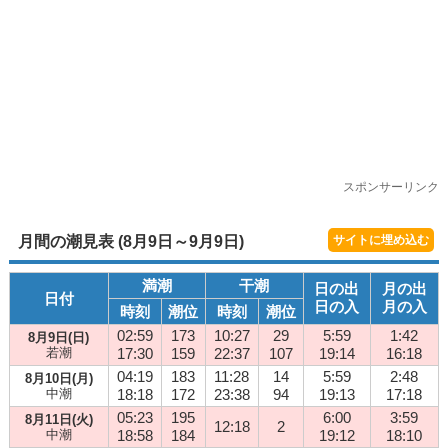
スポンサーリンク
月間の潮見表 (8月9日～9月9日)
サイトに埋め込む
満潮
干潮
日の出
月の出
日付
日の入
月の入
時刻
潮位
時刻
潮位
02:59
173
10:27
29
5:59
1:42
8月9日(日)
若潮
17:30
159
22:37
107
19:14
16:18
04:19
183
11:28
14
5:59
2:48
8月10日(月)
中潮
18:18
172
23:38
94
19:13
17:18
05:23
195
6:00
3:59
8月11日(火)
12:18
2
中潮
18:58
184
19:12
18:10