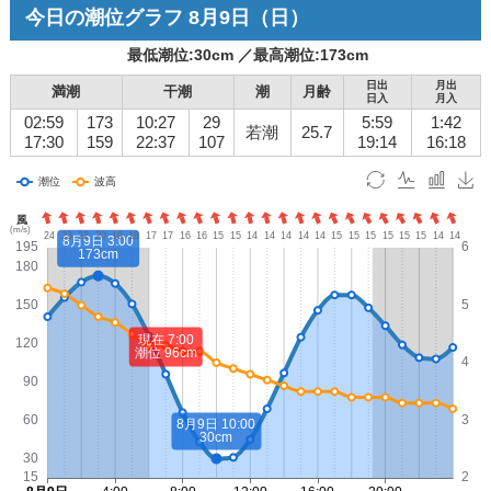
今日の潮位グラフ
8月9日
（日）
最低潮位:
30
cm ／
最高潮位:
173
cm
日出
月出
満潮
干潮
潮
月齢
日入
月入
02:59
173
10:27
29
5:59
1:42
若潮
25.7
17:30
159
22:37
107
19:14
16:18