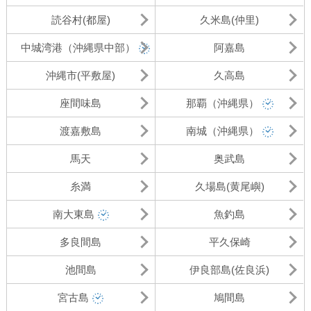
読谷村(都屋)
久米島(仲里)
中城湾港（沖縄県中部）
阿嘉島
沖縄市(平敷屋)
久高島
座間味島
那覇（沖縄県）
渡嘉敷島
南城（沖縄県）
馬天
奥武島
糸満
久場島(黄尾嶼)
南大東島
魚釣島
多良間島
平久保崎
池間島
伊良部島(佐良浜)
宮古島
鳩間島