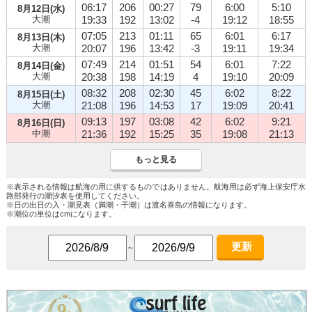
06:17
206
00:27
79
6:00
5:10
8月12日(水)
大潮
19:33
192
13:02
-4
19:12
18:55
07:05
213
01:11
65
6:01
6:17
8月13日(木)
大潮
20:07
196
13:42
-3
19:11
19:34
07:49
214
01:51
54
6:01
7:22
8月14日(金)
大潮
20:38
198
14:19
4
19:10
20:09
08:32
208
02:30
45
6:02
8:22
8月15日(土)
大潮
21:08
196
14:53
17
19:09
20:41
09:13
197
03:08
42
6:02
9:21
8月16日(日)
中潮
21:36
192
15:25
35
19:08
21:13
もっと見る
※表示される情報は航海の用に供するものではありません。航海用は必ず海上保安庁水
路部発行の潮汐表を使用してください。
※日の出日の入・潮見表（満潮・干潮）は渡名喜島の情報になります。
※潮位の単位はcmになります。
更新
～