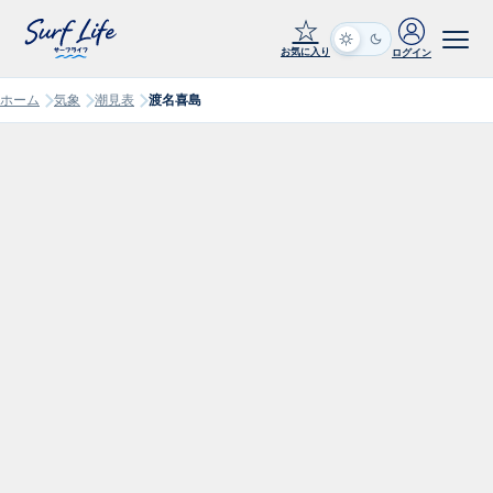
☆
お気に入り
ログイン
ホーム
気象
潮見表
渡名喜島