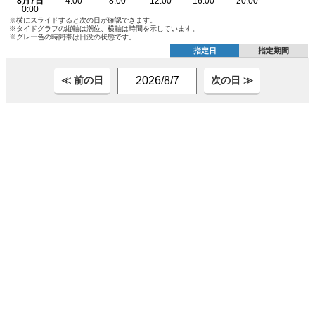
※横にスライドすると次の日が確認できます。
※タイドグラフの縦軸は潮位、横軸は時間を示しています。
※グレー色の時間帯は日没の状態です。
指定日
指定期間
≪ 前の日
次の日 ≫