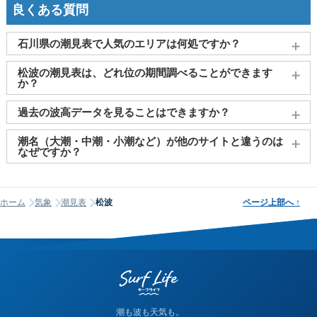
良くある質問
石川県の潮見表で人気のエリアは何処ですか？
金沢
、
珠洲市（能登）
、
七尾
、
輪島
、
穴水
がよく見られてお
松波の潮見表は、どれ位の期間調べることができます
ります。
か？
2011～2027年までの16年間分の潮汐情報や日の出・日の入りを
過去の波高データを見ることはできますか？
調べることができます。視覚的に分かり易くタイドグラフで、
日の出・日の入り情報も合わせて確認することができます。
大変申し訳ございませんが、過去の波高データ（波の高さ）に
潮名（大潮・中潮・小潮など）が他のサイトと違うのは
関してはご提供しておりません。
なぜですか？
潮名は昔から各地で経験的に呼ばれてきたもので、「何日から
何日まで大潮」という統一された公的な定義はありません。そ
ホーム
気象
潮見表
松波
ページ上部へ
↑
のため、サイトが採用する計算方式によって、境界にあたる日
の潮名が1日ほどずれることがあります。他サイトと潮名が異な
って見える場合は、そのサイトが別の方式を使っている可能性
が高く、どちらかが間違っているわけではありません。なお、
当サイトの潮名は気象庁の方式に基づいて算出しています。
潮も波も天気も。