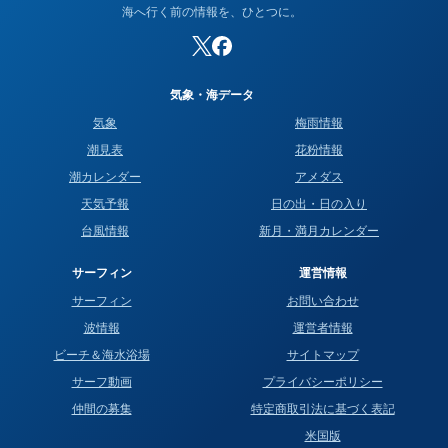
海へ行く前の情報を、ひとつに。
気象・海データ
気象
梅雨情報
潮見表
花粉情報
潮カレンダー
アメダス
天気予報
日の出・日の入り
台風情報
新月・満月カレンダー
サーフィン
運営情報
サーフィン
お問い合わせ
波情報
運営者情報
ビーチ＆海水浴場
サイトマップ
サーフ動画
プライバシーポリシー
仲間の募集
特定商取引法に基づく表記
米国版