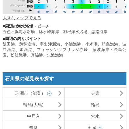
大きなマップで見る
■周辺の海水浴場・ビーチ
五色ヶ浜海水浴場
、
鉢ヶ崎海岸
、
羽根海水浴場
、
恋路海岸
■周辺の釣りポイント
飯田港
、
鵜飼漁港
、
宇出津新港
、
小浦漁港
、
小木港
、
蛸島漁港
、
波
並漁港
、
姫漁港
、
フィッシングブリッジ赤崎
、
藤波海岸・長島公
園
、
松波漁港
、
真脇港
、
矢波漁港
石川県の潮見表を探す
珠洲市（能登）
寺家
輪島(大島)
輪島
中居入
穴水
曾良
七尾