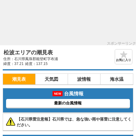
スポンサーリンク
松波エリアの潮見表
住所：石川県鳳珠郡能登町字布浦
お気に入り
緯度：37.21
経度：137.15
潮見表
天気図
波情報
海水温
台風情報
NEW
最新の台風情報
【石川県雷注意報】石川県では、急な強い雨や落雷に注意してく
ださい。