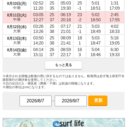
02:52
25
05:03
25
5:01
1:31
8月10日(月)
中潮
11:20
35
19:30
-1
18:51
17:09
03:05
25
06:19
23
5:02
2:45
8月11日(火)
中潮
12:27
37
20:18
-2
18:50
17:55
03:26
25
07:17
21
5:03
4:02
8月12日(水)
大潮
13:26
38
21:01
-1
18:49
18:33
03:50
25
08:09
18
5:03
5:18
8月13日(木)
大潮
14:20
38
21:41
1
18:47
19:05
04:14
26
08:59
16
5:04
6:30
8月14日(金)
大潮
15:11
37
22:17
3
18:46
19:33
もっと見る
※表示される情報は航海の用に供するものではありません。航海用は必ず海上保安庁水
路部発行の潮汐表を使用してください。
※日の出日の入・潮見表（満潮・干潮）は松波の情報になります。
※潮位の単位はcmになります。
更新
～