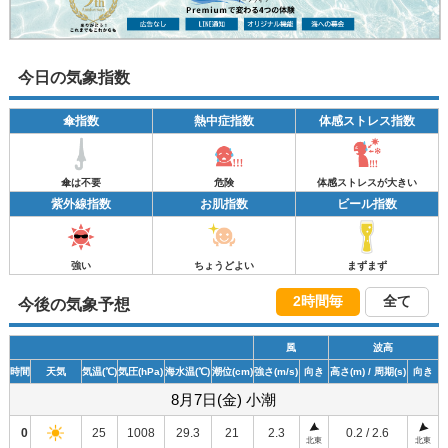
今日の気象指数
傘指数
熱中症指数
体感ストレス指数
傘は不要
危険
体感ストレスが大きい
紫外線指数
お肌指数
ビール指数
強い
ちょうどよい
まずまず
2時間毎
全て
今後の気象予想
風
波高
時間
天気
気温
(℃)
気圧
(hPa)
海水温
(℃)
潮位
(cm)
強さ
(m/s)
向き
高さ
(m)
/ 周期
(s)
向き
8月7日(金) 小潮
0
25
1008
29.3
21
2.3
0.2 / 2.6
北東
北東