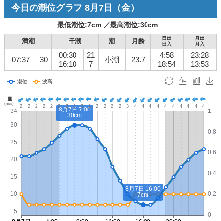
今日の潮位グラフ
8月7日
（金）
最低潮位:
7
cm ／
最高潮位:
30
cm
日出
月出
満潮
干潮
潮
月齢
日入
月入
00:30
21
4:58
23:28
07:37
30
小潮
23.7
16:10
7
18:54
13:53