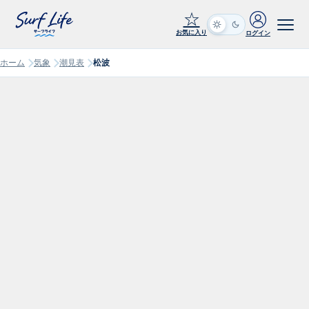
☆
お気に入り
ログイン
ホーム
気象
潮見表
松波