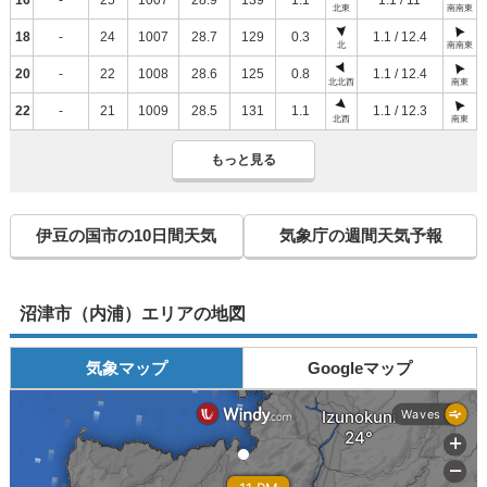
北東
南南東
18
-
24
1007
28.7
129
0.3
1.1 / 12.4
北
南南東
20
-
22
1008
28.6
125
0.8
1.1 / 12.4
北北西
南東
22
-
21
1009
28.5
131
1.1
1.1 / 12.3
北西
南東
もっと見る
伊豆の国市の10日間天気
気象庁の週間天気予報
沼津市（内浦）エリアの地図
気象マップ
Googleマップ