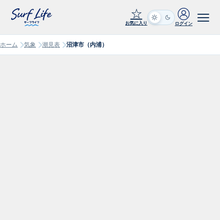
☆
お気に入り
ログイン
ホーム
気象
潮見表
沼津市（内浦）