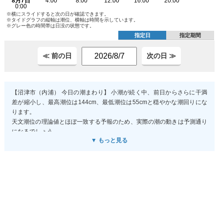
※横にスライドすると次の日が確認できます。
※タイドグラフの縦軸は潮位、横軸は時間を示しています。
※グレー色の時間帯は日没の状態です。
指定日
指定期間
≪ 前の日
次の日 ≫
【沼津市（内浦） 今日の潮まわり】 小潮が続く中、前日からさらに干満
差が縮小し、最高潮位は144cm、最低潮位は55cmと穏やかな潮回りにな
ります。
天文潮位の理論値とほぼ一致する予報のため、実際の潮の動きは予測通り
になるでしょう。
▼ もっと見る
気圧も安定しており、潮位への影響はほとんど無いと考えられます。
干満差が小さい分、どの時間帯でも比較的優しい流れになるので、初心者
から経験者まで比較的安全にエントリーしやすい一日ですが、小潮特有の
緩い潮流を上手く使うのがコツです。