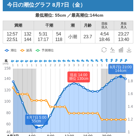
今日の潮位グラフ
8月7日
（金）
最低潮位:
55
cm ／
最高潮位:
144
cm
日出
月出
満潮
干潮
潮
月齢
日入
月入
12:57
132
5:31
54
4:54
23:27
小潮
23.7
22:51
144
17:17
118
18:46
13:40