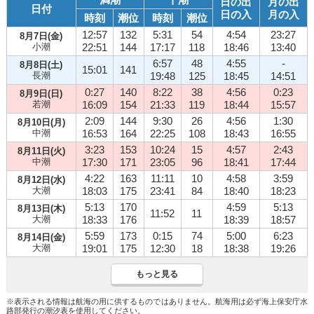
日の出
月の出
日付
日の入
月の入
時刻
潮位
時刻
潮位
12:57
132
5:31
54
4:54
23:27
8月7日(金)
小潮
22:51
144
17:17
118
18:46
13:40
6:57
48
4:55
-
8月8日(土)
15:01
141
長潮
19:48
125
18:45
14:51
0:27
140
8:22
38
4:56
0:23
8月9日(日)
若潮
16:09
154
21:33
119
18:44
15:57
2:09
144
9:30
26
4:56
1:30
8月10日(月)
中潮
16:53
164
22:25
108
18:43
16:55
3:23
153
10:24
15
4:57
2:43
8月11日(火)
中潮
17:30
171
23:05
96
18:41
17:44
4:22
163
11:11
10
4:58
3:59
8月12日(水)
大潮
18:03
175
23:41
84
18:40
18:23
5:13
170
4:59
5:13
8月13日(木)
11:52
11
大潮
18:33
176
18:39
18:57
5:59
173
0:15
74
5:00
6:23
8月14日(金)
大潮
19:01
175
12:30
18
18:38
19:26
もっと見る
※表示される情報は航海の用に供するものではありません。航海用は必ず海上保安庁水
路部発行の潮汐表を使用してください。