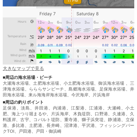
大きなマップで見る
■周辺の海水浴場・ビーチ
大瀬海水浴場
、
土肥海水浴場
、
小土肥海水浴場
、
御浜海水浴場
、
三
津海水浴場
、
らららサンビーチ
、
島郷海水浴場
、
足保海水浴場
、
井
田海水浴場
、
来ル海海岸海水浴場
、
今沢海岸
、
片浜海岸
■周辺の釣りポイント
足保港
、
淡島
、
井田港
、
内浦港
、
江梨港
、
江浦港
、
大瀬崎
、
小土
肥
、
海上つり堀まるや
、
片浜海岸
、
木負堤防
、
口野港
、
久連港
、
久
料護岸
、
古宇
、
コバルト堤防
、
重寺港
、
獅子浜突堤
、
静浦港
、
立保
港
、
多比港
、
土肥港
、
長井崎
、
沼津港
、
平沢港
、
フィッシングパー
クTOI
、
戸田港
、
戸田・御浜崎