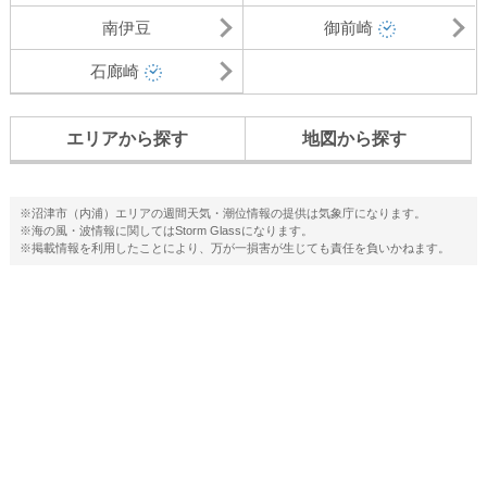
南伊豆
御前崎
石廊崎
エリアから探す
地図から探す
※沼津市（内浦）エリアの週間天気・潮位情報の提供は気象庁になります。
※海の風・波情報に関してはStorm Glassになります。
※掲載情報を利用したことにより、万が一損害が生じても責任を負いかねます。