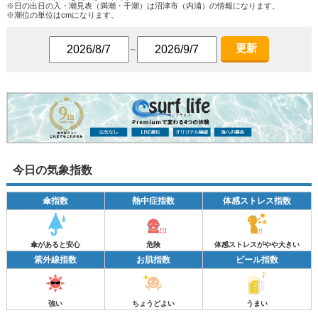
※日の出日の入・潮見表（満潮・干潮）は沼津市（内浦）の情報になります。
※潮位の単位はcmになります。
更新
～
今日の気象指数
傘指数
熱中症指数
体感ストレス指数
傘があると安心
危険
体感ストレスがやや大きい
紫外線指数
お肌指数
ビール指数
強い
ちょうどよい
うまい