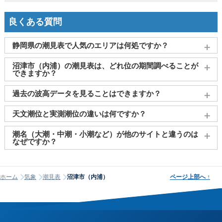
良くある質問
静岡県の潮見表で人気のエリアは何処ですか？
沼津市（内浦）
、
浜松市（舞阪）
、
静岡市（清水港）
、
伊豆
沼津市（内浦）の潮見表は、どれ位の期間調べることが
(下田)
、
御前崎
がよく見られております。
できますか？
2011～2027年までの16年間分の潮汐情報や日の出・日の入りを
過去の波高データを見ることはできますか？
調べることができます。視覚的に分かり易くタイドグラフで、
日の出・日の入り情報も合わせて確認することができます。
大変申し訳ございませんが、過去の波高データ（波の高さ）に
天文潮位と実測潮位の違いは何ですか？
関してはご提供しておりません。
天文潮位とは、月や太陽の引力をもとに計算された予測値で
潮名（大潮・中潮・小潮など）が他のサイトと違うのは
す。一方、実測潮位は観測所で実際に計測された海面の高さで
なぜですか？
す。両者には気圧や風などの気象条件により差（潮位偏差）が
潮名は昔から各地で経験的に呼ばれてきたもので、「何日から
生じます。例えば、低気圧が近づくと気圧が下がり、1hPaあた
何日まで大潮」という統一された公的な定義はありません。そ
り約1cmの海面上昇が起こります（逆気圧効果）。また、沖か
ホーム
気象
潮見表
沼津市（内浦）
ページ上部へ
↑
のため、サイトが採用する計算方式によって、境界にあたる日
ら陸に向かって強風が吹くと、海水が沿岸に吹き寄せられて潮
の潮名が1日ほどずれることがあります。他サイトと潮名が異な
位が上昇します。当サイトでは気象庁の観測データをもとにリ
って見える場合は、そのサイトが別の方式を使っている可能性
アルタイムの実測潮位をタイドグラフに表示しており、予測と
が高く、どちらかが間違っているわけではありません。なお、
の違いを視覚的に確認できます。
当サイトの潮名は気象庁の方式に基づいて算出しています。