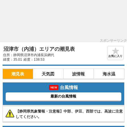
スポンサーリンク
沼津市（内浦）エリアの潮見表
住所：静岡県沼津市内浦長浜網代
お気に入り
緯度：35.01
経度：138.53
潮見表
天気図
波情報
海水温
台風情報
NEW
最新の台風情報
【静岡県気象警報・注意報】中部、伊豆、西部では、高波に注意
してください。