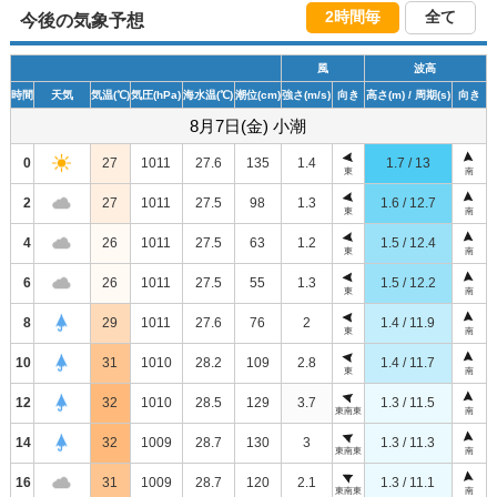
2時間毎
全て
今後の気象予想
風
波高
時間
天気
気温
(℃)
気圧
(hPa)
海水温
(℃)
潮位
(cm)
強さ
(m/s)
向き
高さ
(m)
/ 周期
(s)
向き
8月7日(金) 小潮
0
27
1011
27.6
135
1.4
1.7 / 13
東
南
2
27
1011
27.5
98
1.3
1.6 / 12.7
東
南
4
26
1011
27.5
63
1.2
1.5 / 12.4
東
南
6
26
1011
27.5
55
1.3
1.5 / 12.2
東
南
8
29
1011
27.6
76
2
1.4 / 11.9
東
南
10
31
1010
28.2
109
2.8
1.4 / 11.7
東
南
12
32
1010
28.5
129
3.7
1.3 / 11.5
東南東
南
14
32
1009
28.7
130
3
1.3 / 11.3
東南東
南
16
31
1009
28.7
120
2.1
1.3 / 11.1
東南東
南