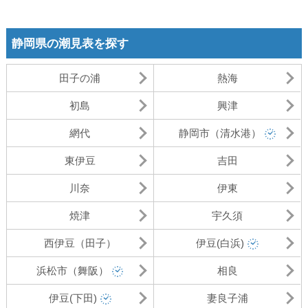
静岡県の潮見表を探す
田子の浦
熱海
初島
興津
網代
静岡市（清水港）
東伊豆
吉田
川奈
伊東
焼津
宇久須
西伊豆（田子）
伊豆(白浜)
浜松市（舞阪）
相良
伊豆(下田)
妻良子浦