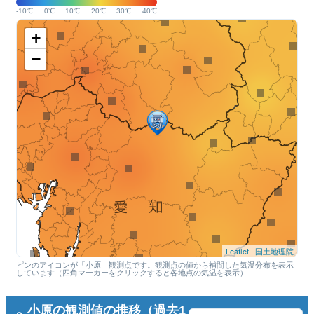
-10℃
0℃
10℃
20℃
30℃
40℃
+
−
Leaflet
|
国土地理院
ピンのアイコンが「小原」観測点です。観測点の値から補間した気温分布を表示
しています（四角マーカーをクリックすると各地点の気温を表示）
小原の観測値の推移（過去1