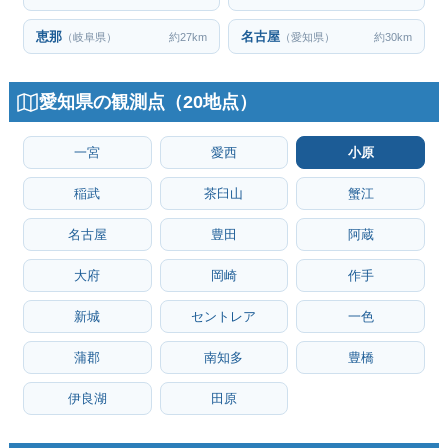
恵那
名古屋
（岐阜県）
約27km
（愛知県）
約30km
愛知県の観測点（20地点）
一宮
愛西
小原
稲武
茶臼山
蟹江
名古屋
豊田
阿蔵
大府
岡崎
作手
新城
セントレア
一色
蒲郡
南知多
豊橋
伊良湖
田原