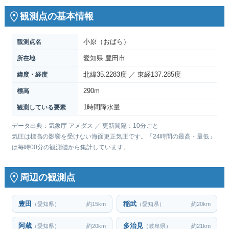
観測点の基本情報
小原（おばら）
観測点名
愛知県 豊田市
所在地
北緯35.2283度 ／ 東経137.285度
緯度・経度
290m
標高
1時間降水量
観測している要素
データ出典：気象庁 アメダス ／ 更新間隔：10分ごと
気圧は標高の影響を受けない海面更正気圧です。「24時間の最高・最低」
は毎時00分の観測値から集計しています。
周辺の観測点
豊田
稲武
（愛知県）
約15km
（愛知県）
約20km
阿蔵
多治見
（愛知県）
約20km
（岐阜県）
約21km