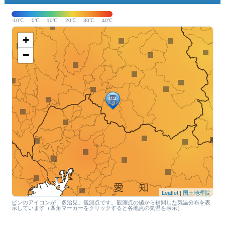
-10℃
0℃
10℃
20℃
30℃
40℃
+
−
Leaflet
|
国土地理院
ピンのアイコンが「多治見」観測点です。観測点の値から補間した気温分布を表
示しています（四角マーカーをクリックすると各地点の気温を表示）