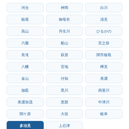
河合
神岡
白川
栃尾
御母衣
清見
高山
丹生川
ひるがの
六厩
船山
宮之前
長滝
萩原
関市板取
八幡
宮地
樽見
金山
付知
美濃
伽藍
黒川
揖斐川
美濃加茂
恵那
中津川
関ケ原
大垣
岐阜
多治見
上石津