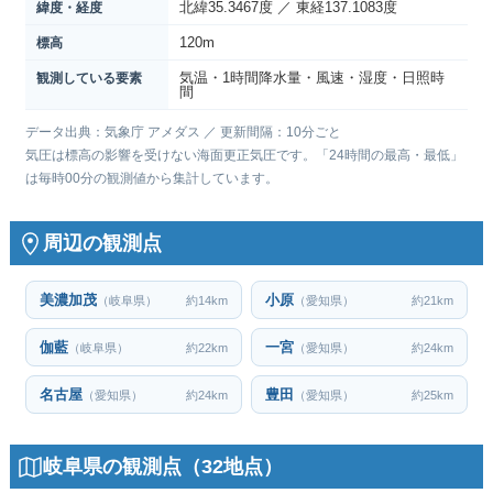
北緯35.3467度 ／ 東経137.1083度
緯度・経度
120m
標高
気温・1時間降水量・風速・湿度・日照時
観測している要素
間
データ出典：気象庁 アメダス ／ 更新間隔：10分ごと
気圧は標高の影響を受けない海面更正気圧です。「24時間の最高・最低」
は毎時00分の観測値から集計しています。
周辺の観測点
美濃加茂
小原
（岐阜県）
約14km
（愛知県）
約21km
伽藍
一宮
（岐阜県）
約22km
（愛知県）
約24km
名古屋
豊田
（愛知県）
約24km
（愛知県）
約25km
岐阜県の観測点（32地点）