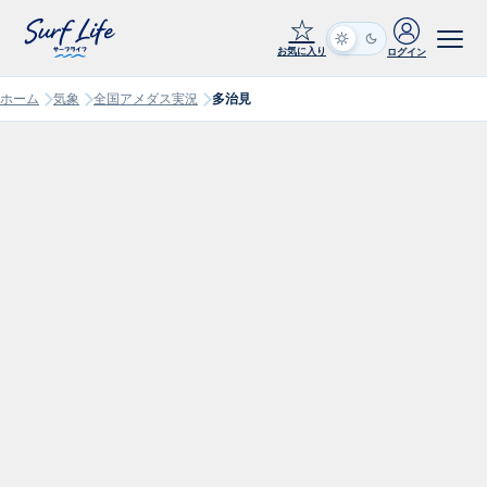
☆
お気に入り
ログイン
ホーム
気象
全国アメダス実況
多治見