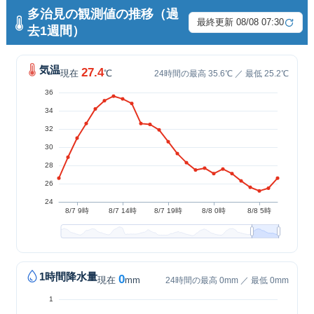
多治見の観測値の推移（過
最終更新 08/08 07:30
去1週間）
気温
27.4
現在
℃
24時間の最高 35.6℃ ／ 最低 25.2℃
1時間降水量
0
現在
mm
24時間の最高 0mm ／ 最低 0mm