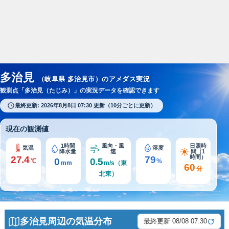
スポンサーリンク
多治見
（岐阜県 多治見市）のアメダス実況
観測点「多治見（たじみ）」の実況データを確認できます
最終更新: 2026年8月8日 07:30 更新（10分ごとに更新）
現在の観測値
1時間
風向・風
日照時
気温
湿度
降水量
速
間（1
時間）
27.4
79
0
0.5
℃
%
mm
m/s（東
60
分
北東）
多治見周辺の気温分布
最終更新 08/08 07:30