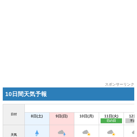
スポンサーリンク
10日間天気予報
日付
8日(土)
9日(日)
10日(月)
11日(火)
12日
巳の日
不成
天気