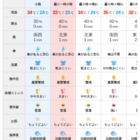
小雨
曇り一時小雨
曇り時々晴れ
曇り時々晴れ
曇り時
34
24
33
25
34
24
35
24
32
/
/
/
/
気温
℃
℃
℃
℃
℃
℃
℃
℃
℃
30
40
40
40
40
%
%
%
%
降水
0
0
0
0
0
mm
mm
mm
mm
南西
北東
北東
南西
東
風
1
1
1
1
2
m/s
m/s
m/s
m/s
m
傘
傘があると安心
傘があると安心
傘があると安心
傘は不要
傘があ
洗濯
乾きにくい
乾きにくい
乾きにくい
やや乾きにくい
乾き
熱中症
厳重警戒
厳重警戒
警戒
厳重警戒
厳重
体感ストレス
やや大きい
大きい
やや大きい
大きい
大
紫外線
普通
普通
普通
強い
普
お肌
ちょうどよい
ちょうどよい
ちょうどよい
ちょうどよい
ちょう
熱帯夜
比較的快適
比較的快適
比較的快適
比較的快適
比較