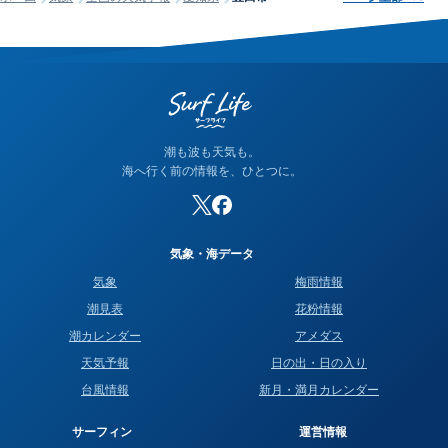
潮も波も天気も。
海へ行く前の情報を、ひとつに。
気象・海データ
気象
梅雨情報
潮見表
花粉情報
潮カレンダー
アメダス
天気予報
日の出・日の入り
台風情報
新月・満月カレンダー
サーフィン
運営情報