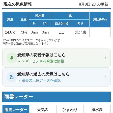
現在の気象情報
8月8日 23:50更新
降水量
風
気温
湿度
気圧(hPa)
1h
24h
強さ(m/s)
向き
24.0
73
0
0
1.1
北北東
℃
%
mm
mm
※5km以内のアメダスデータを表示しています。
※降水量は過去の実測値になります。
愛知県の花粉予報はこちら
›
→ スギ・ヒノキ花粉飛散情報
愛知県の過去の天気はこちら
›
→ 過去の天気データを確認
雨雲レーダー
雨雲レーダー
天気図
ひまわり
海水温