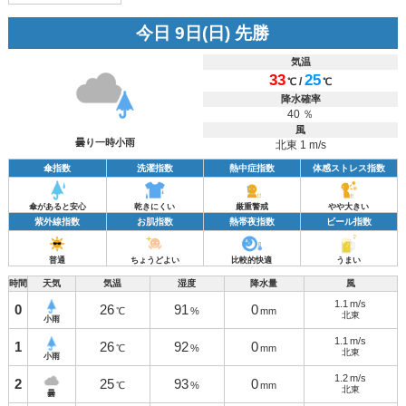
今日 9日(日) 先勝
気温
33
25
/
℃
℃
降水確率
40 ％
風
曇り一時小雨
北東 1 m/s
傘指数
洗濯指数
熱中症指数
体感ストレス指数
傘があると安心
乾きにくい
厳重警戒
やや大きい
紫外線指数
お肌指数
熱帯夜指数
ビール指数
普通
ちょうどよい
比較的快適
うまい
時間
天気
気温
湿度
降水量
風
1.1
m/s
0
26
91
0
℃
%
mm
北東
小雨
1.1
m/s
1
26
92
0
℃
%
mm
北東
小雨
1.2
m/s
2
25
93
0
℃
%
mm
北東
曇