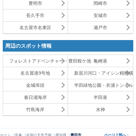
豊明市
岡崎市
長久手市
安城市
名古屋市名東区
瀬戸市
周辺のスポット情報
フォレストアドベンチャー・豊田鞍ケ池
亀崎港
名古屋港9号地
新居川河口・アイシン精機横
金城埠頭
半田緑地公園・衣浦トンネル
春日浦海岸
半田港
竹島海岸
水神
ホーム
気象
全国の天気予報
愛知県
豊田市
ページ上部へ
↑