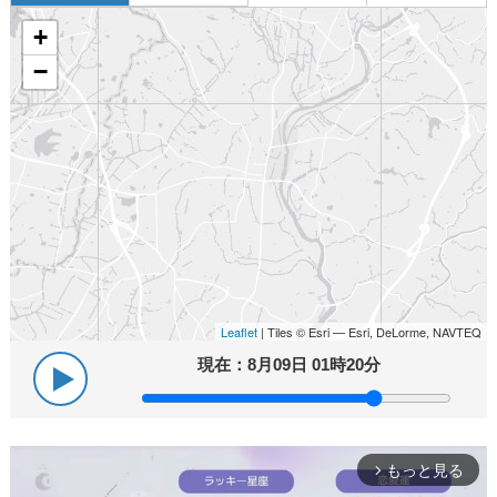
+
−
Leaflet
| Tiles © Esri — Esri, DeLorme, NAVTEQ
現在：
8月09日 01時20分
もっと見る
arrow_forward_ios