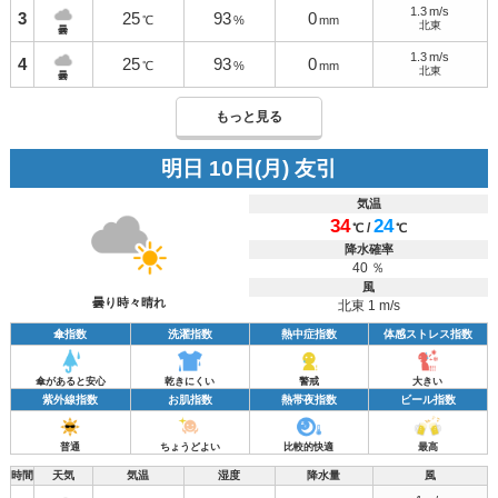
1.3
m/s
3
25
93
0
℃
%
mm
北東
曇
1.3
m/s
4
25
93
0
℃
%
mm
北東
曇
もっと見る
明日 10日(月) 友引
気温
34
24
/
℃
℃
降水確率
40 ％
風
曇り時々晴れ
北東 1 m/s
傘指数
洗濯指数
熱中症指数
体感ストレス指数
傘があると安心
乾きにくい
警戒
大きい
紫外線指数
お肌指数
熱帯夜指数
ビール指数
普通
ちょうどよい
比較的快適
最高
時間
天気
気温
湿度
降水量
風