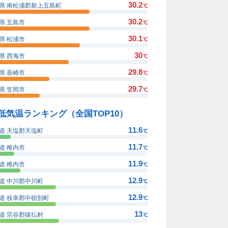
30.2
県 南松浦郡新上五島町
℃
30.2
県 五島市
℃
30.1
県 松浦市
℃
30
県 西海市
℃
29.8
県 長崎市
℃
29.7
県 笠岡市
℃
低気温ランキング（全国TOP10）
11.6
道 天塩郡天塩町
℃
11.7
道 稚内市
℃
11.9
道 稚内市
℃
12.9
道 中川郡中川町
℃
12.9
道 枝幸郡中頓別町
℃
13
道 宗谷郡猿払村
℃