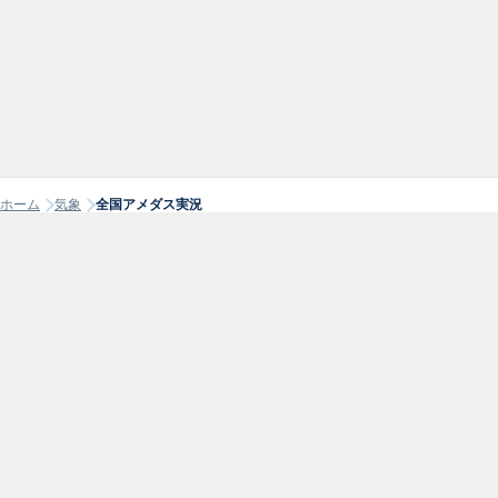
ホーム
気象
全国アメダス実況
気象・海デ
気象
潮見表
潮も波も天気も。
潮カレンダ
海へ行く前の情報を、ひとつに。
天気予報
台風情報