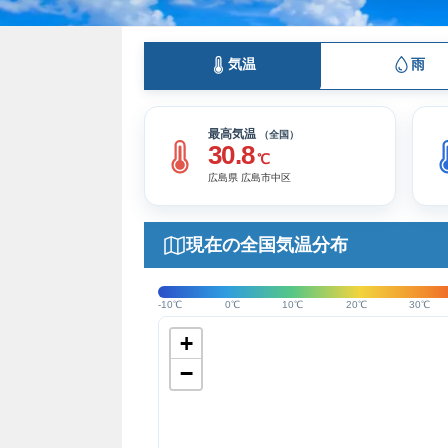
気温
雨
最高気温
（全国）
30.8
℃
広島県 広島市中区
現在の全国気温分布
-10℃
0℃
10℃
20℃
30℃
+
−