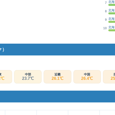
北海
7
北海
8
北海
9
北海
10
ク）
東
中部
近畿
中国
3℃
23.7℃
26.1℃
26.4℃
2
）