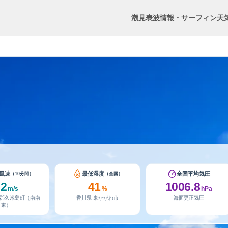
潮見表
波情報・サーフィン
天
風速
最低湿度
全国平均気圧
（10分間）
（全国）
22
41
1006.8
m/s
%
hPa
尻郡久米島町（南南
香川県 東かがわ市
海面更正気圧
東）