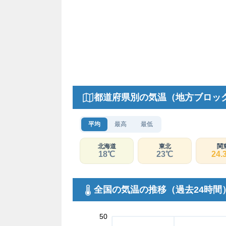
都道府県別の気温（地方ブロッ
平均
最高
最低
北海道
東北
関
18℃
23℃
24.
全国の気温の推移（過去24時間
50