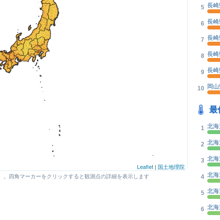
長崎
5
長崎
6
長崎
7
長崎
8
長崎
9
岡山
10
最
北海
1
北海
2
北海
3
Leaflet
|
国土地理院
北海
4
）。四角マーカーをクリックすると観測点の詳細を表示します
北海
5
北海
6