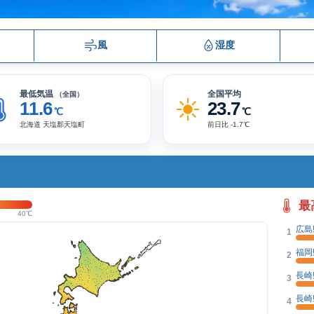
風
湿度
最低気温
全国平均
（全国）
11.6
23.7
℃
℃
北海道 天塩郡天塩町
前日比 -1.7℃
最
40℃
広島
1
福岡
2
長崎
3
長崎
4