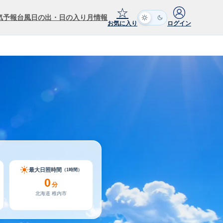
☆
気予報
台風
日の出・日の入り
月情報
お気に入り
ログイン
最大日照時間
（1時間）
0
分
北海道 稚内市