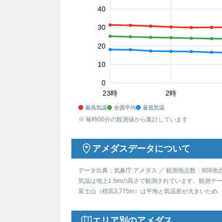
40
30
20
10
0
23時
2時
最高気温
全国平均
最低気温
※ 毎時00分の観測値から集計しています
アメダスデータについて
データ出典：気象庁 アメダス ／ 観測地点数：908地
気温は地上1.5mの高さで観測されています。観測デ
富士山（標高3,775m）は平地と気温差が大きいた
エリア別のアメダス