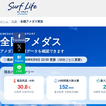
ホーム
気象
全国アメダス実況
AMEDAS LIVE REPORT
全国アメダス
Facebook
X
アメダスの実況データを確認できます
最終更新: 2026年8月8日 22:50 更新（10分ごとに更新）
Hatena
LINE
現在の全国サマリー
最高気温
24時間最大降水量
最大
（全国）
30.8
152
℃
mm
広島県 広島市中区
鹿児島県 大島郡天城町
沖縄県 島