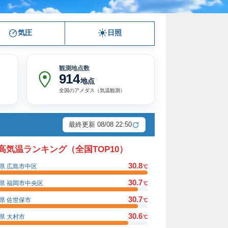
気圧
日照
観測地点数
914
地点
全国のアメダス（気温観測）
最終更新 08/08 22:50
高気温ランキング（全国TOP10）
30.8
県 広島市中区
℃
30.7
県 福岡市中央区
℃
30.7
県 佐世保市
℃
30.6
県 大村市
℃