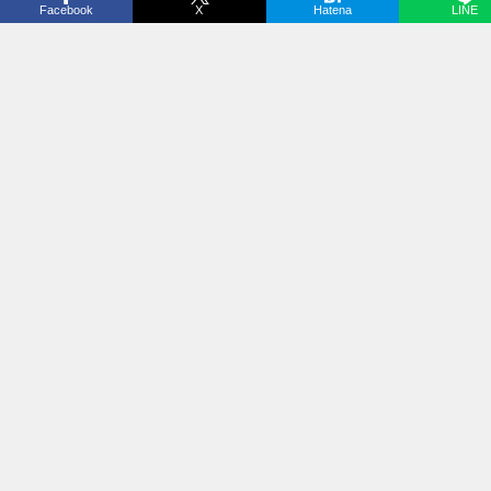
Facebook
X
Hatena
LINE
ホーム
気象
全国アメダス実況
若松
ページ上部へ
↑
潮も波も天気も。
海へ行く前の情報を、ひとつに。
気象・海データ
気象
梅雨情報
潮見表
花粉情報
潮カレンダー
アメダス
天気予報
日の出・日の入り
台風情報
新月・満月カレンダー