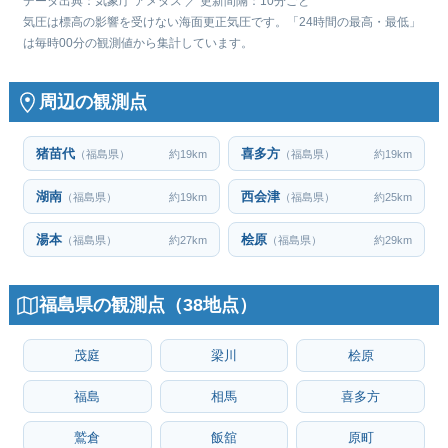
データ出典：気象庁 アメダス ／ 更新間隔：10分ごと
気圧は標高の影響を受けない海面更正気圧です。「24時間の最高・最低」
は毎時00分の観測値から集計しています。
周辺の観測点
猪苗代
喜多方
（福島県）
約19km
（福島県）
約19km
湖南
西会津
（福島県）
約19km
（福島県）
約25km
湯本
桧原
（福島県）
約27km
（福島県）
約29km
福島県の観測点（38地点）
茂庭
梁川
桧原
福島
相馬
喜多方
鷲倉
飯舘
原町