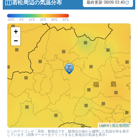
若松周辺の気温分布
最終更新 08/09 03:40
-10℃
0℃
10℃
20℃
30℃
40℃
+
−
Leaflet
|
国土地理院
ピンのアイコンが「若松」観測点です。観測点の値から補間した気温分布を表示
しています（四角マーカーをクリックすると各地点の気温を表示）