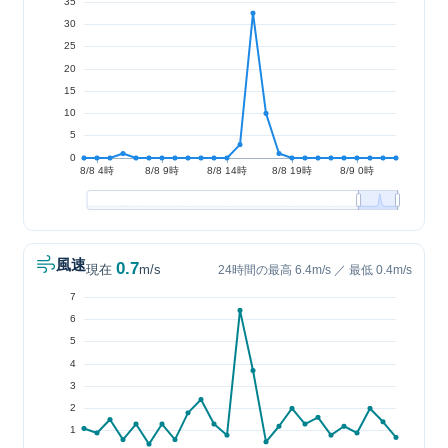
風速
0.7
現在
m/s
24時間の最高 6.4m/s ／ 最低 0.4m/s