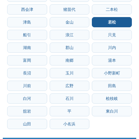
西会津
猪苗代
二本松
津島
金山
若松
船引
浪江
只見
湖南
郡山
川内
富岡
南郷
湯本
長沼
玉川
小野新町
川前
広野
田島
白河
石川
桧枝岐
舘岩
平
東白川
山田
小名浜