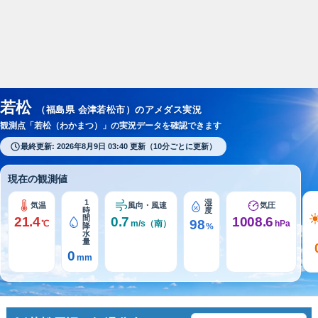
スポンサーリンク
若松
（福島県 会津若松市）のアメダス実況
観測点「若松（わかまつ）」の実況データを確認できます
最終更新: 2026年8月9日 03:40 更新（10分ごとに更新）
現在の観測値
1
湿
気温
風向・風速
気圧
時
度
間
21.4
0.7
1008.6
98
℃
m/s（南）
hPa
降
%
水
量
0
mm