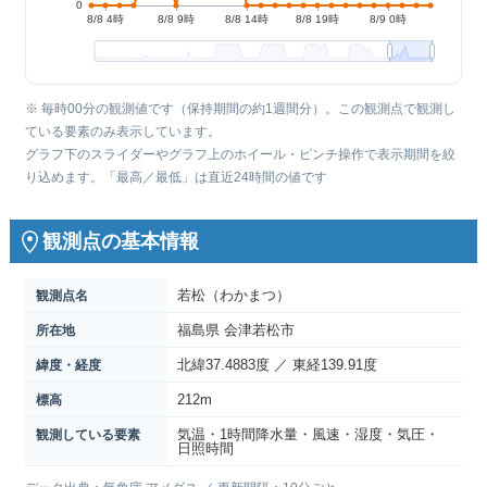
※ 毎時00分の観測値です（保持期間の約1週間分）。この観測点で観測し
ている要素のみ表示しています。
グラフ下のスライダーやグラフ上のホイール・ピンチ操作で表示期間を絞
り込めます。「最高／最低」は直近24時間の値です
観測点の基本情報
若松（わかまつ）
観測点名
福島県 会津若松市
所在地
北緯37.4883度 ／ 東経139.91度
緯度・経度
212m
標高
気温・1時間降水量・風速・湿度・気圧・
観測している要素
日照時間