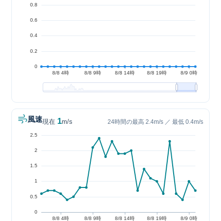
風速
1
現在
m/s
24時間の最高 2.4m/s ／ 最低 0.4m/s