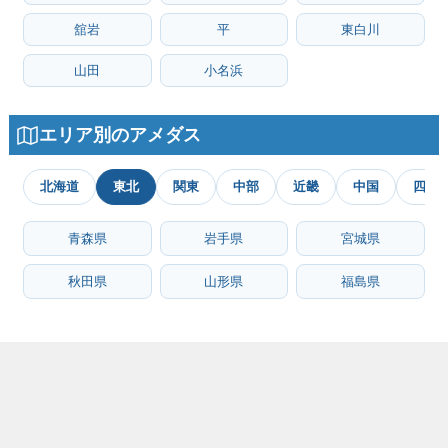
舘岩
平
東白川
山田
小名浜
エリア別のアメダス
北海道
東北
関東
中部
近畿
中国
四国
青森県
岩手県
宮城県
秋田県
山形県
福島県