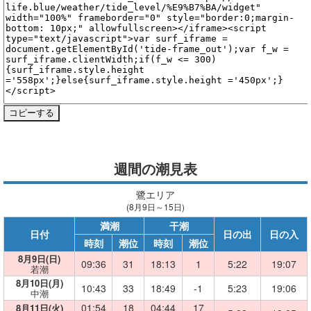
週間の潮見表
鷺エリア
(8月9日～15日)
満潮
干潮
日付
日の出
日の入
時刻
潮位
時刻
潮位
8月9日(日)
09:36
31
18:13
1
5:22
19:07
若潮
8月10日(月)
10:43
33
18:49
-1
5:23
19:06
中潮
01:54
18
04:44
17
8月11日(火)