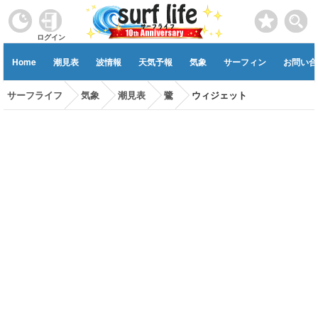
ログイン
Home
潮見表
波情報
天気予報
気象
サーフィン
お問い合
サーフライフ
気象
潮見表
鷺
ウィジェット