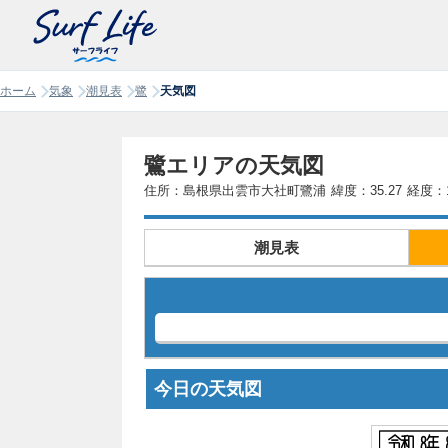
ホーム
気象
潮見表
鷺
天気図
鷺エリアの天気図
住所：島根県出雲市大社町鷺浦
緯度：35.27
経度：1
潮見表
今日の天気図