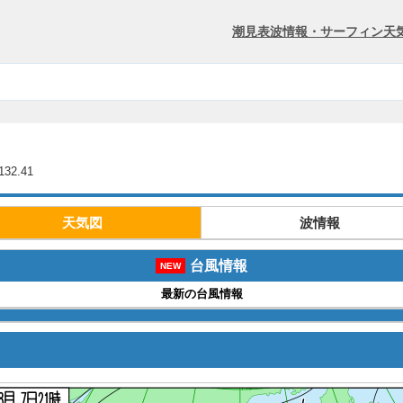
潮見表
波情報・サーフィン
天
32.41
天気図
波情報
台風情報
NEW
最新の台風情報