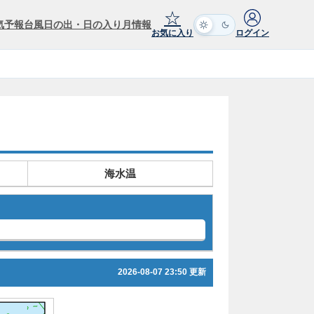
☆
気予報
台風
日の出・日の入り
月情報
お気に入り
ログイン
海水温
2026-08-07 23:50 更新