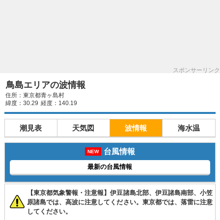
スポンサーリンク
鳥島エリアの波情報
住所：東京都青ヶ島村
緯度：30.29
経度：140.19
潮見表
天気図
波情報
海水温
台風情報
NEW
最新の台風情報
【東京都気象警報・注意報】伊豆諸島北部、伊豆諸島南部、小笠
原諸島では、高波に注意してください。東京都では、落雷に注意
してください。