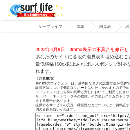
サーフライフ
気象
潮見表
珠
2022年4月8日 iframe表示の不具合を修正
あなたのサイトに各地の潮見表を埋め込むこ
最低横幅160px以上あればレスポンシブ対
れます。
【注意事項】
surf lifeのウィジェットは、基本的なタグの設置方法が
設置方法について個別なサポートはいたしかねますので予め
ウィジェットはご自身の判断と責任においてご利用ください
サーバー、ネットワーク等の故障、その他システムのトラブ
止する場合があります。
提供するサービスの安定・継続性などについては一切保証す
切の責任を負いかねます。