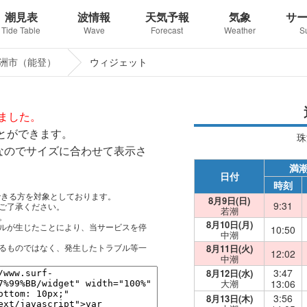
潮見表
波情報
天気予報
気象
サ
Tide Table
Wave
Forecast
Weather
S
洲市（能登）
ウィジェット
しました。
とができます。
珠
応なのでサイズに合わせて表示さ
満
日付
時刻
理解できる方を対象としております。
8月9日(日)
9:31
ご了承ください。
若潮
。
8月10日(月)
ルが生じたことにより、当サービスを停
10:50
中潮
るものではなく、発生したトラブル等一
8月11日(火)
12:02
中潮
3:47
8月12日(水)
大潮
13:06
3:56
8月13日(木)