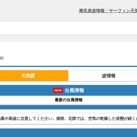
潮見表
波情報・サーフィン
天
49
天気図
波情報
台風情報
NEW
最新の台風情報
強風や高波に注意してください。南部、北部では、空気の乾燥した状態が続く