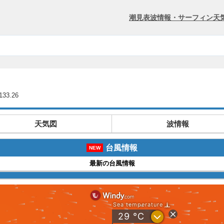
潮見表
波情報・サーフィン
天
33.26
天気図
波情報
台風情報
NEW
最新の台風情報