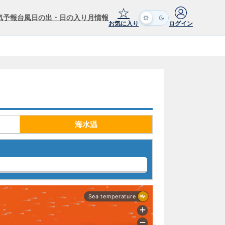
☆
気予報
台風
日の出・日の入り
月情報
お気に入り
ログイン
海水温