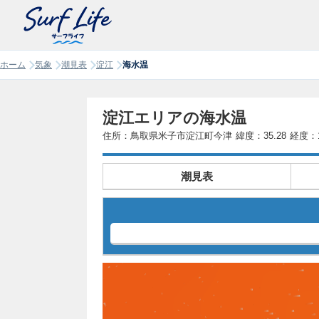
ホーム
気象
潮見表
淀江
海水温
淀江エリアの海水温
住所：鳥取県米子市淀江町今津
緯度：35.28
経度：1
潮見表