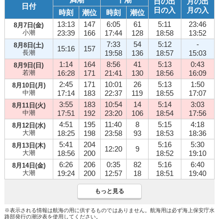
日の出
月の出
日付
日の入
月の入
時刻
潮位
時刻
潮位
13:13
147
6:05
61
5:11
23:46
8月7日(金)
小潮
23:39
166
17:44
128
18:58
13:52
7:33
54
5:12
-
8月8日(土)
15:16
157
長潮
19:58
136
18:57
15:03
1:14
164
8:56
41
5:13
0:43
8月9日(日)
若潮
16:28
171
21:41
130
18:56
16:09
2:45
171
10:01
26
5:13
1:50
8月10日(月)
中潮
17:14
183
22:37
119
18:55
17:07
3:55
183
10:54
14
5:14
3:03
8月11日(火)
中潮
17:51
192
23:20
106
18:54
17:56
4:51
195
11:40
8
5:15
4:18
8月12日(水)
大潮
18:25
198
23:58
93
18:53
18:36
5:41
204
5:16
5:30
8月13日(木)
12:20
9
大潮
18:56
200
18:52
19:10
6:26
206
0:35
82
5:16
6:40
8月14日(金)
大潮
19:24
200
12:57
18
18:51
19:40
もっと見る
※表示される情報は航海の用に供するものではありません。航海用は必ず海上保安庁水
路部発行の潮汐表を使用してください。