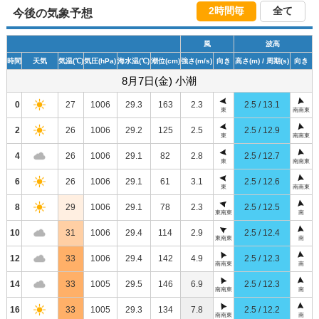
2時間毎
全て
今後の気象予想
風
波高
時間
天気
気温
(℃)
気圧
(hPa)
海水温
(℃)
潮位
(cm)
強さ
(m/s)
向き
高さ
(m)
/ 周期
(s)
向き
8月7日(金) 小潮
0
27
1006
29.3
163
2.3
2.5 / 13.1
東
南南東
2
26
1006
29.2
125
2.5
2.5 / 12.9
東
南南東
4
26
1006
29.1
82
2.8
2.5 / 12.7
東
南南東
6
26
1006
29.1
61
3.1
2.5 / 12.6
東
南南東
8
29
1006
29.1
78
2.3
2.5 / 12.5
東南東
南
10
31
1006
29.4
114
2.9
2.5 / 12.4
東南東
南
12
33
1006
29.4
142
4.9
2.5 / 12.3
南南東
南
14
33
1005
29.5
146
6.9
2.5 / 12.3
南南東
南
16
33
1005
29.3
134
7.8
2.5 / 12.2
南南東
南