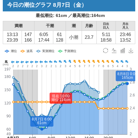
今日の潮位グラフ
8月7日
（金）
最低潮位:
61
cm ／
最高潮位:
164
cm
日出
月出
満潮
干潮
潮
月齢
日入
月入
13:13
147
6:05
61
5:11
23:46
小潮
23.7
23:39
166
17:44
128
18:58
13:52