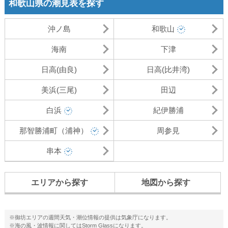
和歌山県の潮見表を探す
沖ノ島
和歌山
海南
下津
日高(由良)
日高(比井湾)
美浜(三尾)
田辺
白浜
紀伊勝浦
那智勝浦町（浦神）
周参見
串本
エリアから探す
地図から探す
※御坊エリアの週間天気・潮位情報の提供は気象庁になります。
※海の風・波情報に関してはStorm Glassになります。