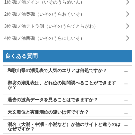
1位 磯ノ浦メイン（いそのうらめいん）
2位 磯ノ浦奥磯（いそのうらおくいそ）
3位 磯ノ浦テトラ側（いそのうらてとらがわ）
4位 磯ノ浦西磯（いそのうらにしいそ）
良くある質問
和歌山県の潮見表で人気のエリアは何処ですか？
和歌山
、
白浜
、
田辺
、
串本
、
御坊
がよく見られております。
御坊の潮見表は、どれ位の期間調べることができます
か？
2011～2027年までの16年間分の潮汐情報や日の出・日の入りを
過去の波高データを見ることはできますか？
調べることができます。視覚的に分かり易くタイドグラフで、
日の出・日の入り情報も合わせて確認することができます。
大変申し訳ございませんが、過去の波高データ（波の高さ）に
天文潮位と実測潮位の違いは何ですか？
関してはご提供しておりません。
天文潮位とは、月や太陽の引力をもとに計算された予測値で
潮名（大潮・中潮・小潮など）が他のサイトと違うのは
す。一方、実測潮位は観測所で実際に計測された海面の高さで
なぜですか？
す。両者には気圧や風などの気象条件により差（潮位偏差）が