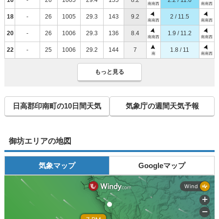
南南西
南南西
18
-
26
1005
29.3
143
9.2
2 / 11.5
南南西
南南西
20
-
26
1006
29.3
136
8.4
1.9 / 11.2
南南西
南南西
22
-
25
1006
29.2
144
7
1.8 / 11
南
南南西
もっと見る
日高郡印南町の10日間天気
気象庁の週間天気予報
御坊エリアの地図
気象マップ
Googleマップ