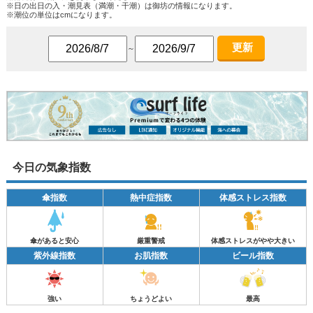
※日の出日の入・潮見表（満潮・干潮）は御坊の情報になります。
※潮位の単位はcmになります。
更新
～
今日の気象指数
傘指数
熱中症指数
体感ストレス指数
傘があると安心
厳重警戒
体感ストレスがやや大きい
紫外線指数
お肌指数
ビール指数
強い
ちょうどよい
最高