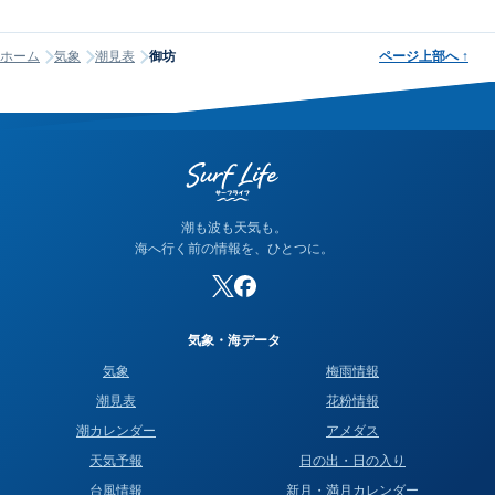
潮名は昔から各地で経験的に呼ばれてきたもので、「何日から
生じます。例えば、低気圧が近づくと気圧が下がり、1hPaあた
何日まで大潮」という統一された公的な定義はありません。そ
り約1cmの海面上昇が起こります（逆気圧効果）。また、沖か
ホーム
気象
潮見表
御坊
ページ上部へ
↑
のため、サイトが採用する計算方式によって、境界にあたる日
ら陸に向かって強風が吹くと、海水が沿岸に吹き寄せられて潮
の潮名が1日ほどずれることがあります。他サイトと潮名が異な
位が上昇します。当サイトでは気象庁の観測データをもとにリ
って見える場合は、そのサイトが別の方式を使っている可能性
アルタイムの実測潮位をタイドグラフに表示しており、予測と
が高く、どちらかが間違っているわけではありません。なお、
の違いを視覚的に確認できます。
当サイトの潮名は気象庁の方式に基づいて算出しています。
潮も波も天気も。
海へ行く前の情報を、ひとつに。
気象・海データ
気象
梅雨情報
潮見表
花粉情報
潮カレンダー
アメダス
天気予報
日の出・日の入り
台風情報
新月・満月カレンダー