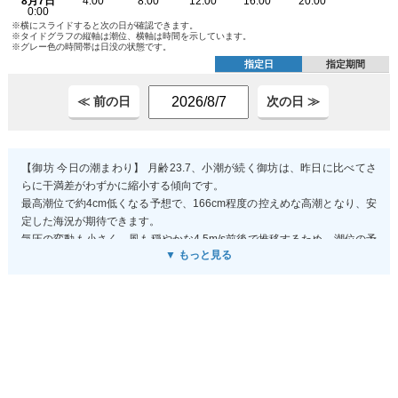
※横にスライドすると次の日が確認できます。
※タイドグラフの縦軸は潮位、横軸は時間を示しています。
※グレー色の時間帯は日没の状態です。
指定日
指定期間
≪ 前の日
次の日 ≫
【御坊 今日の潮まわり】 月齢23.7、小潮が続く御坊は、昨日に比べてさ
らに干満差がわずかに縮小する傾向です。
最高潮位で約4cm低くなる予想で、166cm程度の控えめな高潮となり、安
定した海況が期待できます。
気圧の変動も小さく、風も穏やかな4.5m/s前後で推移するため、潮位の予
▼ もっと見る
測値は天文潮位から2〜3cm程度の誤差にとどまるでしょう。
小潮のうちは干満差が緩いので、干潮時間を気にしすぎず、むしろ波の状
態や風向きを優先に判断して、朝の静かな時間帯での行動をお勧めしま
す。