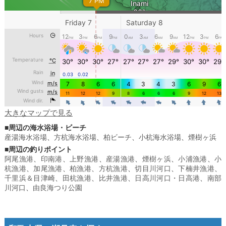
大きなマップで見る
■周辺の海水浴場・ビーチ
産湯海水浴場
、
方杭海水浴場
、
柏ビーチ
、
小杭海水浴場
、
煙樹ヶ浜
■周辺の釣りポイント
阿尾漁港
、
印南港
、
上野漁港
、
産湯漁港
、
煙樹ヶ浜
、
小浦漁港
、
小
杭漁港
、
加尾漁港
、
柏漁港
、
方杭漁港
、
切目川河口
、
下楠井漁港
、
千里浜＆目津崎
、
田杭漁港
、
比井漁港
、
日高川河口・日高港
、
南部
川河口
、
由良海つり公園