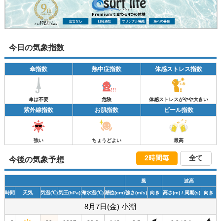
今日の気象指数
傘指数
熱中症指数
体感ストレス指数
傘は不要
危険
体感ストレスがやや大きい
紫外線指数
お肌指数
ビール指数
強い
ちょうどよい
最高
2時間毎
全て
今後の気象予想
風
波高
時間
天気
気温
(℃)
気圧
(hPa)
海水温
(℃)
潮位
(cm)
強さ
(m/s)
向き
高さ
(m)
/ 周期
(s)
向き
8月7日(金) 小潮