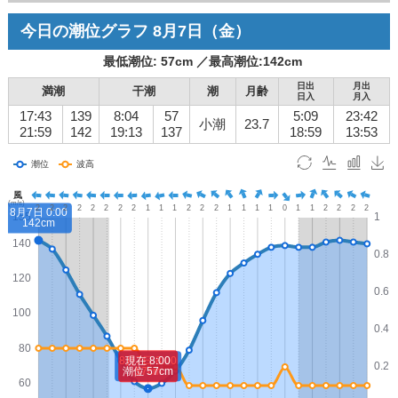
今日の潮位グラフ
8月7日
（金）
最低潮位:
57
cm ／
最高潮位:
142
cm
日出
月出
満潮
干潮
潮
月齢
日入
月入
17:43
139
8:04
57
5:09
23:42
小潮
23.7
21:59
142
19:13
137
18:59
13:53