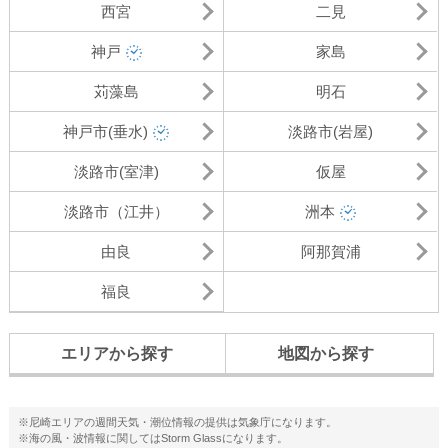
西宮
二見
神戸
家島
苅藻島
明石
神戸市(垂水)
淡路市(岩屋)
淡路市(室津)
仮屋
淡路市（江井）
洲本
由良
阿那賀浦
福良
エリアから探す
地図から探す
※尼崎エリアの週間天気・潮位情報の提供は気象庁になります。
※海の風・波情報に関してはStorm Glassになります。