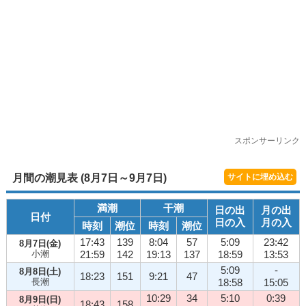
スポンサーリンク
月間の潮見表 (8月7日～9月7日)
サイトに埋め込む
満潮
干潮
日の出
月の出
日付
日の入
月の入
時刻
潮位
時刻
潮位
17:43
139
8:04
57
5:09
23:42
8月7日(金)
小潮
21:59
142
19:13
137
18:59
13:53
5:09
-
8月8日(土)
18:23
151
9:21
47
長潮
18:58
15:05
10:29
34
5:10
0:39
8月9日(日)
18:43
158