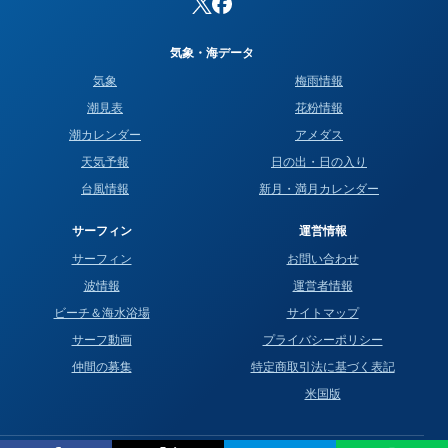
気象・海データ
気象
梅雨情報
潮見表
花粉情報
潮カレンダー
アメダス
天気予報
日の出・日の入り
台風情報
新月・満月カレンダー
サーフィン
運営情報
サーフィン
お問い合わせ
波情報
運営者情報
ビーチ＆海水浴場
サイトマップ
サーフ動画
プライバシーポリシー
仲間の募集
特定商取引法に基づく表記
米国版