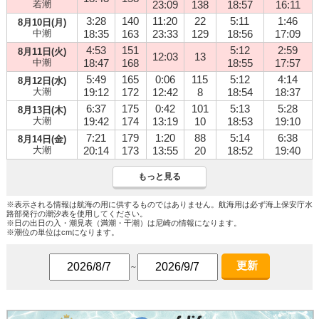
若潮
23:09
138
18:57
16:11
3:28
140
11:20
22
5:11
1:46
8月10日(月)
中潮
18:35
163
23:33
129
18:56
17:09
4:53
151
5:12
2:59
8月11日(火)
12:03
13
中潮
18:47
168
18:55
17:57
5:49
165
0:06
115
5:12
4:14
8月12日(水)
大潮
19:12
172
12:42
8
18:54
18:37
6:37
175
0:42
101
5:13
5:28
8月13日(木)
大潮
19:42
174
13:19
10
18:53
19:10
7:21
179
1:20
88
5:14
6:38
8月14日(金)
大潮
20:14
173
13:55
20
18:52
19:40
もっと見る
※表示される情報は航海の用に供するものではありません。航海用は必ず海上保安庁水
路部発行の潮汐表を使用してください。
※日の出日の入・潮見表（満潮・干潮）は尼崎の情報になります。
※潮位の単位はcmになります。
更新
～