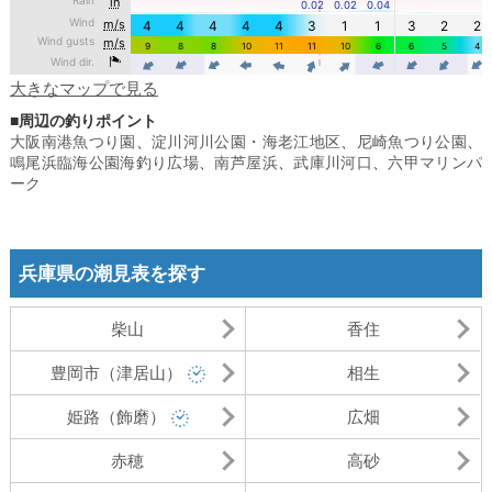
大きなマップで見る
■周辺の釣りポイント
大阪南港魚つり園
、
淀川河川公園・海老江地区
、
尼崎魚つり公園
、
鳴尾浜臨海公園海釣り広場
、
南芦屋浜
、
武庫川河口
、
六甲マリンパ
ーク
兵庫県の潮見表を探す
柴山
香住
豊岡市（津居山）
相生
姫路（飾磨）
広畑
赤穂
高砂