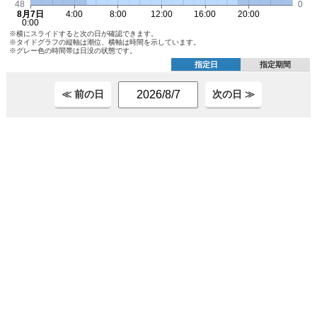
※横にスライドすると次の日が確認できます。
※タイドグラフの縦軸は潮位、横軸は時間を示しています。
※グレー色の時間帯は日没の状態です。
指定日
指定期間
≪ 前の日
次の日 ≫