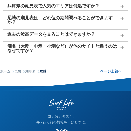
兵庫県の潮見表で人気のエリアは何処ですか？
神戸
、
姫路（飾磨）
、
明石
、
西宮
、
赤穂
がよく見られており
尼崎の潮見表は、どれ位の期間調べることができます
ます。
か？
2011～2027年までの16年間分の潮汐情報や日の出・日の入りを
過去の波高データを見ることはできますか？
調べることができます。視覚的に分かり易くタイドグラフで、
日の出・日の入り情報も合わせて確認することができます。
大変申し訳ございませんが、過去の波高データ（波の高さ）に
潮名（大潮・中潮・小潮など）が他のサイトと違うのは
関してはご提供しておりません。
なぜですか？
潮名は昔から各地で経験的に呼ばれてきたもので、「何日から
何日まで大潮」という統一された公的な定義はありません。そ
ホーム
気象
潮見表
尼崎
ページ上部へ
↑
のため、サイトが採用する計算方式によって、境界にあたる日
の潮名が1日ほどずれることがあります。他サイトと潮名が異な
って見える場合は、そのサイトが別の方式を使っている可能性
が高く、どちらかが間違っているわけではありません。なお、
当サイトの潮名は気象庁の方式に基づいて算出しています。
潮も波も天気も。
海へ行く前の情報を、ひとつに。