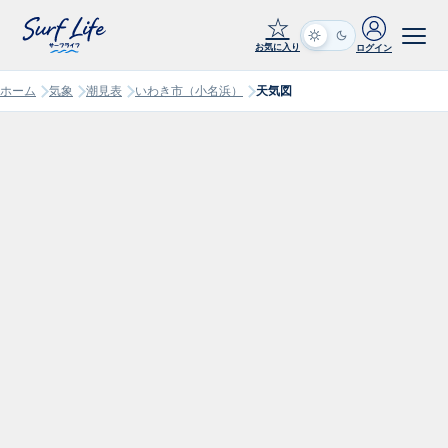
☆
お気に入り
ログイン
ホーム
気象
潮見表
いわき市（小名浜）
天気図