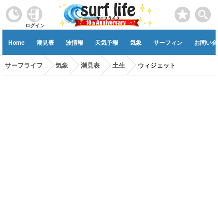
ログイン
Home
潮見表
波情報
天気予報
気象
サーフィン
お問い合
サーフライフ
気象
潮見表
土生
ウィジェット