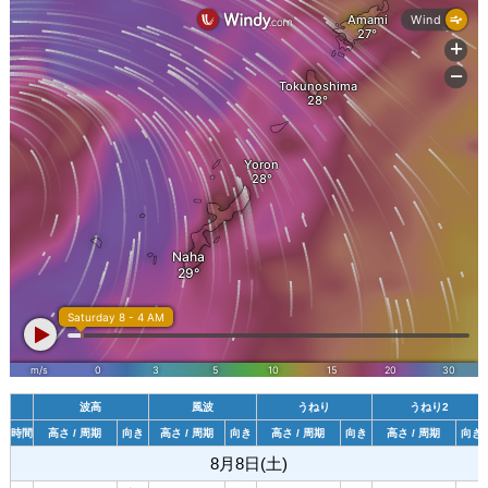
波高
風波
うねり
うねり2
時間
高さ / 周期
向き
高さ / 周期
向き
高さ / 周期
向き
高さ / 周期
向き
8月8日(土)