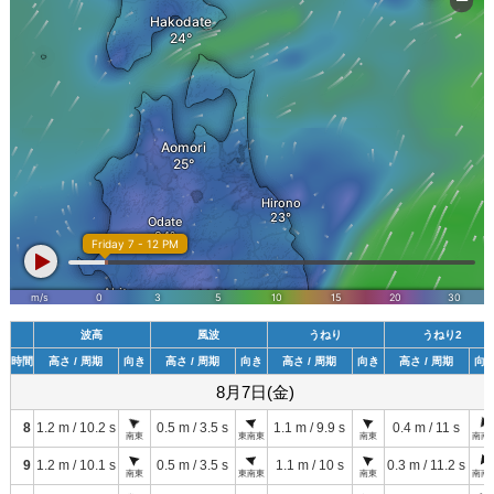
波高
風波
うねり
うねり2
時間
高さ / 周期
向き
高さ / 周期
向き
高さ / 周期
向き
高さ / 周期
向
8月7日(金)
8
1.2 m / 10.2 s
0.5 m / 3.5 s
1.1 m / 9.9 s
0.4 m / 11 s
南東
東南東
南東
南南
9
1.2 m / 10.1 s
0.5 m / 3.5 s
1.1 m / 10 s
0.3 m / 11.2 s
南東
東南東
南東
南南