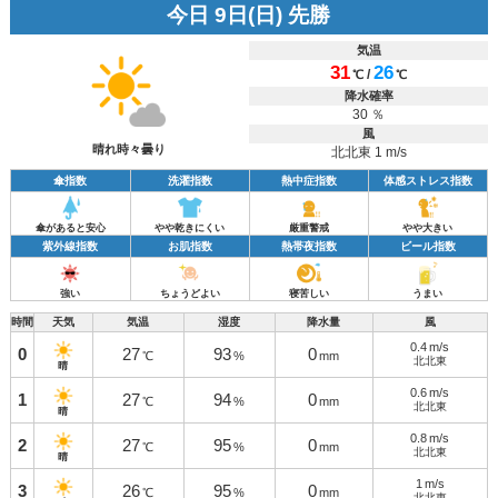
今日 9日(日) 先勝
気温
31
26
/
℃
℃
降水確率
30 ％
風
晴れ時々曇り
北北東 1 m/s
傘指数
洗濯指数
熱中症指数
体感ストレス指数
傘があると安心
やや乾きにくい
厳重警戒
やや大きい
紫外線指数
お肌指数
熱帯夜指数
ビール指数
強い
ちょうどよい
寝苦しい
うまい
時間
天気
気温
湿度
降水量
風
0.4
m/s
0
27
93
0
℃
%
mm
北北東
晴
0.6
m/s
1
27
94
0
℃
%
mm
北北東
晴
0.8
m/s
2
27
95
0
℃
%
mm
北北東
晴
1
m/s
3
26
95
0
℃
%
mm
北北東