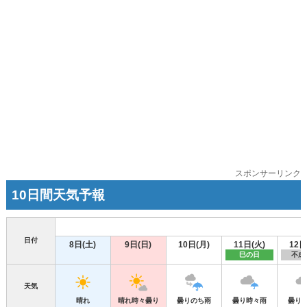
スポンサーリンク
10日間天気予報
日付
8日(土)
9日(日)
10日(月)
11日(火)
12日
巳の日
不成
天気
晴れ
晴れ時々曇り
曇りのち雨
曇り時々雨
曇り