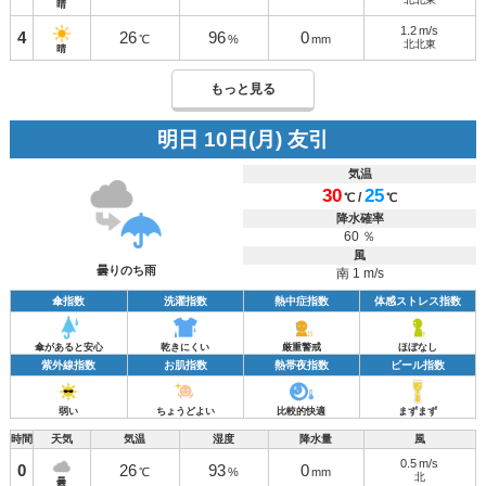
晴
1.2
m/s
4
26
96
0
℃
%
mm
北北東
晴
もっと見る
明日 10日(月) 友引
気温
30
25
/
℃
℃
降水確率
60 ％
風
曇りのち雨
南 1 m/s
傘指数
洗濯指数
熱中症指数
体感ストレス指数
傘があると安心
乾きにくい
厳重警戒
ほぼなし
紫外線指数
お肌指数
熱帯夜指数
ビール指数
弱い
ちょうどよい
比較的快適
まずまず
時間
天気
気温
湿度
降水量
風
0.5
m/s
0
26
93
0
℃
%
mm
北
曇