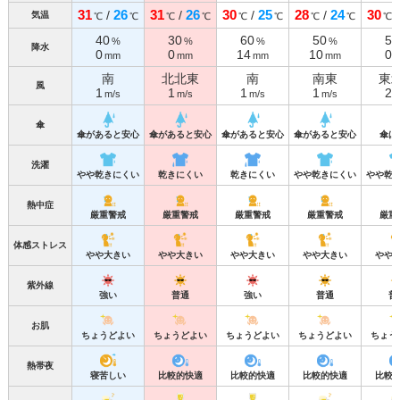
31
26
31
26
30
25
28
24
30
/
/
/
/
気温
℃
℃
℃
℃
℃
℃
℃
℃
℃
40
30
60
50
50
%
%
%
%
降水
0
0
14
10
0
mm
mm
mm
mm
南
北北東
南
南東
東
風
1
1
1
1
2
m/s
m/s
m/s
m/s
m
傘
傘があると安心
傘があると安心
傘があると安心
傘があると安心
傘は
洗濯
やや乾きにくい
乾きにくい
乾きにくい
やや乾きにくい
やや乾
熱中症
厳重警戒
厳重警戒
厳重警戒
厳重警戒
厳重
体感ストレス
やや大きい
やや大きい
やや大きい
やや大きい
やや
紫外線
強い
普通
強い
普通
普
お肌
ちょうどよい
ちょうどよい
ちょうどよい
ちょうどよい
ちょう
熱帯夜
寝苦しい
比較的快適
比較的快適
比較的快適
比較