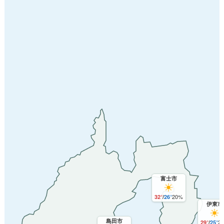
富士市
20%
32°
/
26°
伊東市
島田市
2
29°
/
25°