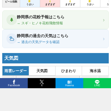
ビール指数
うまい
まずまず
まずまず
うまい
う
静岡県の花粉予報はこちら
›
→ スギ・ヒノキ花粉飛散情報
静岡県の過去の天気はこちら
›
→ 過去の天気データを確認
天気図
雨雲レーダー
天気図
ひまわり
海水温
+
Facebook
X
Hatena
LINE
−