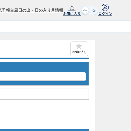
☆
気予報
台風
日の出・日の入り
月情報
お気に入り
ログイン
お気に入り