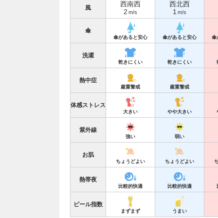
西南西
西北西
風
2
1
m/s
m/s
傘
傘があると安心
傘があると安心
傘
洗濯
乾きにくい
乾きにくい
熱中症
厳重警戒
厳重警戒
体感ストレス
大きい
やや大きい
紫外線
強い
弱い
お肌
ちょうどよい
ちょうどよい
熱帯夜
比較的快適
比較的快適
ビール指数
まずまず
うまい