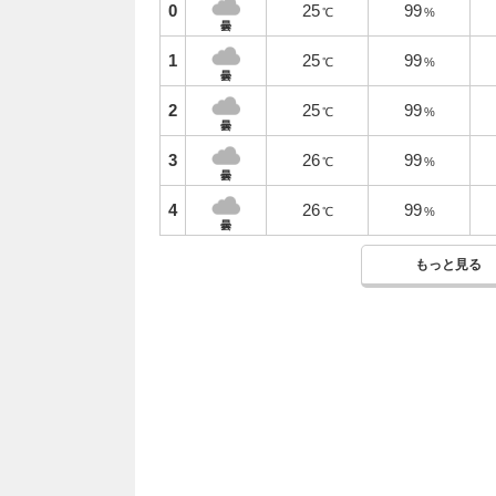
0
25
99
℃
%
曇
1
25
99
℃
%
曇
2
25
99
℃
%
曇
3
26
99
℃
%
曇
4
26
99
℃
%
曇
もっと見る