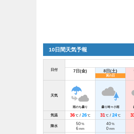
10日間天気予報
日付
7日(金)
8日(土)
寅の日
天気
雨のち曇り
曇り時々小雨
36
26
31
24
3
/
/
気温
℃
℃
℃
℃
50
40
%
%
降水
6
0
mm
mm