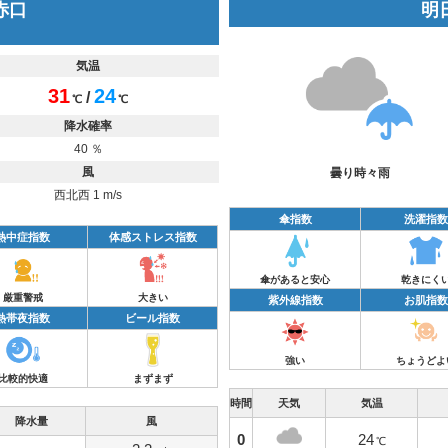
 赤口
明日
気温
31
24
/
℃
℃
降水確率
40 ％
風
曇り時々雨
西北西 1 m/s
傘指数
洗濯指数
熱中症指数
体感ストレス指数
傘があると安心
乾きにく
厳重警戒
大きい
紫外線指数
お肌指数
熱帯夜指数
ビール指数
強い
ちょうどよ
比較的快適
まずまず
時間
天気
気温
降水量
風
0
24
℃