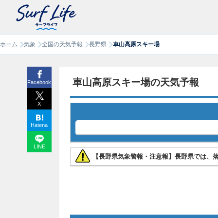
ホーム
気象
全国の天気予報
長野県
車山高原スキー場
車山高原スキー場の天気予報
Facebook
X
Hatena
LINE
【長野県気象警報・注意報】長野県では、