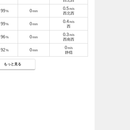
西北西
0.5
m/s
99
0
%
mm
西北西
0.4
m/s
99
0
%
mm
西
0.3
m/s
96
0
%
mm
西南西
0
m/s
92
0
%
mm
静穏
もっと見る