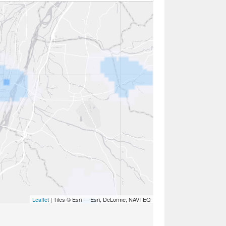
Leaflet
| Tiles © Esri — Esri, DeLorme, NAVTEQ