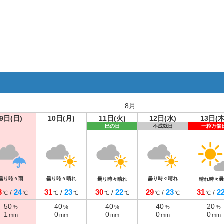
8月
9日(日)
10日(月)
11日(火)
12日(水)
13日(木
巳の日
不成就日
一粒万倍
曇り時々雨
曇り時々晴れ
曇り時々晴れ
曇り時々晴れ
晴れ時々曇
3
24
31
23
30
22
29
23
31
2
/
/
/
/
/
℃
℃
℃
℃
℃
℃
℃
℃
℃
50
40
40
40
20
%
%
%
%
%
1
0
0
0
0
mm
mm
mm
mm
mm