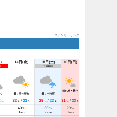
スポンサーリンク
)
14日(金)
15日(土)
16日(日)
日
不成就日
晴れ時々曇り
り
曇り時々晴れ
曇り一時雨
2
32
23
29
22
31
22
/
/
/
℃
℃
℃
℃
℃
℃
℃
40
50
20
%
%
%
0
2
0
mm
mm
mm