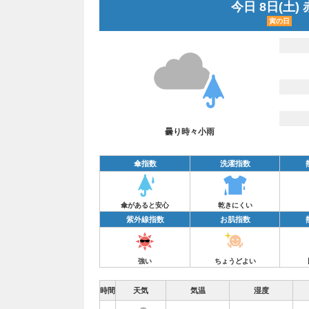
今日 8日(土)
寅の日
曇り時々小雨
傘指数
洗濯指数
傘があると安心
乾きにくい
紫外線指数
お肌指数
強い
ちょうどよい
時間
天気
気温
湿度