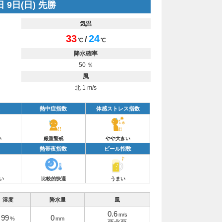
 9日(日) 先勝
気温
33
24
/
℃
℃
降水確率
50 ％
風
北 1 m/s
熱中症指数
体感ストレス指数
い
厳重警戒
やや大きい
熱帯夜指数
ビール指数
い
比較的快適
うまい
湿度
降水量
風
0.6
m/s
99
0
%
mm