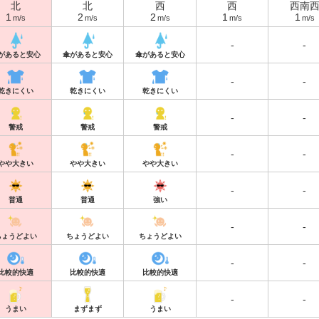
北
北
西
西
西南
1
2
2
1
1
m/s
m/s
m/s
m/s
m/s
-
-
があると安心
傘があると安心
傘があると安心
-
-
乾きにくい
乾きにくい
乾きにくい
-
-
警戒
警戒
警戒
-
-
やや大きい
やや大きい
やや大きい
-
-
普通
普通
強い
-
-
ちょうどよい
ちょうどよい
ちょうどよい
-
-
比較的快適
比較的快適
比較的快適
-
-
うまい
まずまず
うまい