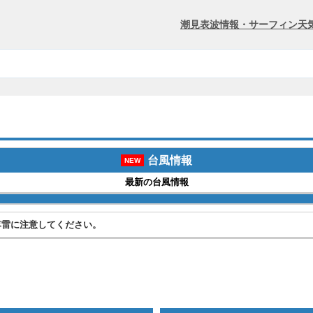
潮見表
波情報・サーフィン
天
台風情報
NEW
最新の台風情報
落雷に注意してください。