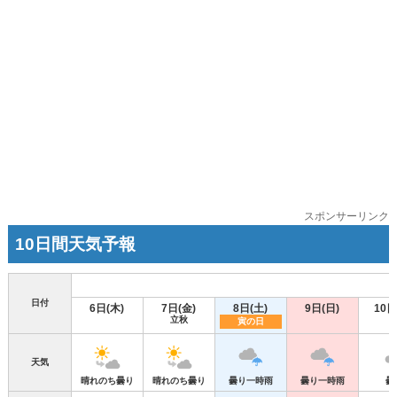
スポンサーリンク
10日間天気予報
日付
6日(木)
7日(金)
8日(土)
9日(日)
10日
立秋
寅の日
天気
晴れのち曇り
晴れのち曇り
曇り一時雨
曇り一時雨
曇