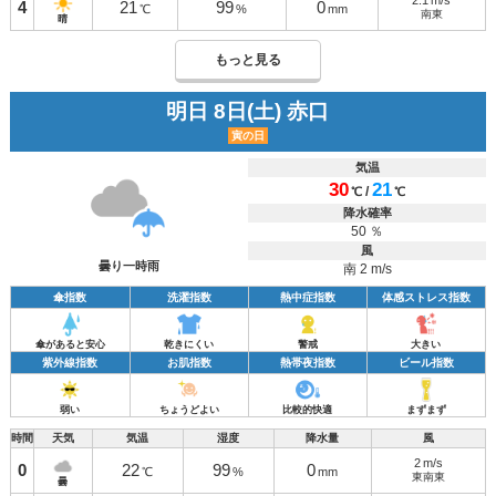
2.1
m/s
4
21
99
0
℃
%
mm
南東
晴
もっと見る
明日 8日(土) 赤口
寅の日
気温
30
21
/
℃
℃
降水確率
50 ％
風
曇り一時雨
南 2 m/s
傘指数
洗濯指数
熱中症指数
体感ストレス指数
傘があると安心
乾きにくい
警戒
大きい
紫外線指数
お肌指数
熱帯夜指数
ビール指数
弱い
ちょうどよい
比較的快適
まずまず
時間
天気
気温
湿度
降水量
風
2
m/s
0
22
99
0
℃
%
mm
東南東
曇