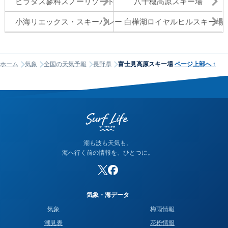
ピラタス蓼科スノーリゾート
八千穂高原スキー場
小海リエックス・スキーバレー
白樺湖ロイヤルヒルスキー場
ホーム
気象
全国の天気予報
長野県
富士見高原スキー場
ページ上部へ
↑
潮も波も天気も。
海へ行く前の情報を、ひとつに。
気象・海データ
気象
梅雨情報
潮見表
花粉情報