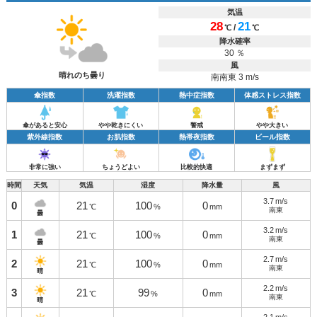
気温
28
21
/
℃
℃
降水確率
30 ％
風
晴れのち曇り
南南東 3 m/s
傘指数
洗濯指数
熱中症指数
体感ストレス指数
傘があると安心
やや乾きにくい
警戒
やや大きい
紫外線指数
お肌指数
熱帯夜指数
ビール指数
非常に強い
ちょうどよい
比較的快適
まずまず
時間
天気
気温
湿度
降水量
風
3.7
m/s
0
21
100
0
℃
%
mm
南東
曇
3.2
m/s
1
21
100
0
℃
%
mm
南東
曇
2.7
m/s
2
21
100
0
℃
%
mm
南東
晴
2.2
m/s
3
21
99
0
℃
%
mm
南東
晴