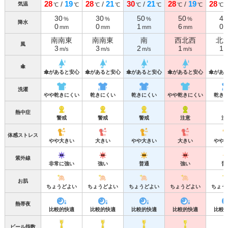
28
19
28
21
30
21
28
19
28
/
/
/
/
気温
℃
℃
℃
℃
℃
℃
℃
℃
℃
30
30
50
50
40
%
%
%
%
降水
0
0
1
6
0
mm
mm
mm
mm
南南東
南南東
南
西北西
北
風
3
3
2
1
1
m/s
m/s
m/s
m/s
m
傘
傘があると安心
傘があると安心
傘があると安心
傘があると安心
傘があ
洗濯
やや乾きにくい
乾きにくい
乾きにくい
やや乾きにくい
乾き
熱中症
警戒
警戒
警戒
注意
注
体感ストレス
やや大きい
大きい
やや大きい
大きい
やや
紫外線
非常に強い
強い
普通
強い
普
お肌
ちょうどよい
ちょうどよい
ちょうどよい
ちょうどよい
ちょう
熱帯夜
比較的快適
比較的快適
比較的快適
比較的快適
比較
ビール指数