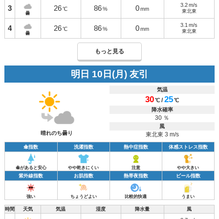
3.2
m/s
3
26
86
0
℃
%
mm
東北東
曇
3.1
m/s
4
26
86
0
℃
%
mm
東北東
曇
もっと見る
明日 10日(月) 友引
気温
30
25
/
℃
℃
降水確率
30 ％
風
晴れのち曇り
東北東 3 m/s
傘指数
洗濯指数
熱中症指数
体感ストレス指数
傘があると安心
やや乾きにくい
注意
やや大きい
紫外線指数
お肌指数
熱帯夜指数
ビール指数
強い
ちょうどよい
比較的快適
うまい
時間
天気
気温
湿度
降水量
風