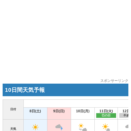
スポンサーリンク
10日間天気予報
日付
8日(土)
9日(日)
10日(月)
11日(火)
12日
巳の日
不成
天気