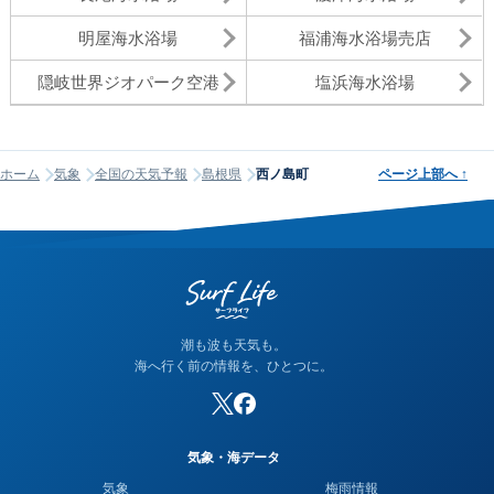
明屋海水浴場
福浦海水浴場売店
隠岐世界ジオパーク空港
塩浜海水浴場
ホーム
気象
全国の天気予報
島根県
西ノ島町
ページ上部へ
↑
潮も波も天気も。
海へ行く前の情報を、ひとつに。
気象・海データ
気象
梅雨情報