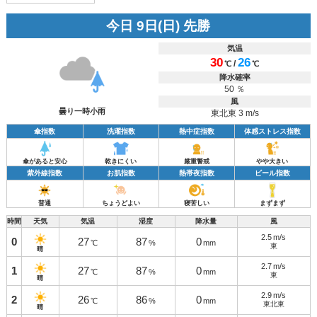
今日 9日(日) 先勝
気温
30
26
/
℃
℃
降水確率
50 ％
風
曇り一時小雨
東北東 3 m/s
傘指数
洗濯指数
熱中症指数
体感ストレス指数
傘があると安心
乾きにくい
厳重警戒
やや大きい
紫外線指数
お肌指数
熱帯夜指数
ビール指数
普通
ちょうどよい
寝苦しい
まずまず
時間
天気
気温
湿度
降水量
風
2.5
m/s
0
27
87
0
℃
%
mm
東
晴
2.7
m/s
1
27
87
0
℃
%
mm
東
晴
2.9
m/s
2
26
86
0
℃
%
mm
東北東
晴