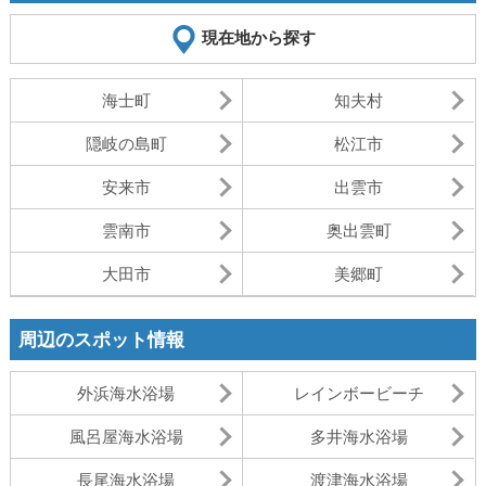
現在地から探す
海士町
知夫村
隠岐の島町
松江市
安来市
出雲市
雲南市
奥出雲町
大田市
美郷町
周辺のスポット情報
外浜海水浴場
レインボービーチ
風呂屋海水浴場
多井海水浴場
長尾海水浴場
渡津海水浴場