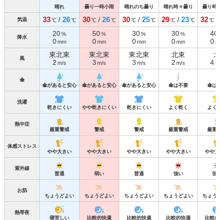
晴れ
曇り一時小雨
晴れのち曇り
晴れ時々曇り
曇り時
33
26
30
26
30
25
29
23
32
/
/
/
/
/
気温
℃
℃
℃
℃
℃
℃
℃
℃
℃
20
50
30
30
40
%
%
%
%
降水
0
0
0
0
0
mm
mm
mm
mm
m
東北東
東北東
東北東
北東
風
2
3
3
2
4
m/s
m/s
m/s
m/s
m
傘
傘があると安心
傘があると安心
傘があると安心
傘は不要
傘は
洗濯
乾きにくい
やや乾きにくい
乾きにくい
よく乾く
よく
熱中症
厳重警戒
警戒
警戒
厳重警戒
厳重
体感ストレス
やや大きい
やや大きい
やや大きい
やや大きい
やや大
紫外線
普通
弱い
普通
強い
強
お肌
ちょうどよい
ちょうどよい
ちょうどよい
ちょうどよい
ちょう
熱帯夜
寝苦しい
比較的快適
比較的快適
比較的快適
比較的