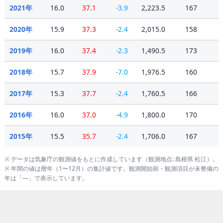
2021年
16.0
37.1
-3.9
2,223.5
167
2020年
15.9
37.3
-2.4
2,015.0
158
2019年
16.0
37.4
-2.3
1,490.5
173
2018年
15.7
37.9
-7.0
1,976.5
160
2017年
15.3
37.7
-2.4
1,760.5
166
2016年
16.0
37.0
-4.9
1,800.0
170
2015年
15.5
35.7
-2.4
1,706.0
167
2014年
15.0
36.0
-2.3
1,818.5
167
※ データは気象庁の観測値をもとに作成しています（観測地点: 島根県 松江）。
※ 年間の値は暦年（1〜12月）の集計値です。観測開始前・観測項目が未整備の
年は「—」で表示しています。
2013年
15.5
35.9
-3.1
2,035.0
154
2012年
15.1
36.3
-3.4
1,561.5
186
2011年
15.1
35.6
-4.2
1,975.5
179