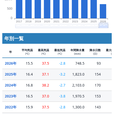
年別一覧
平均気温
最高気温
最低気温
年間降水量
降水日数
最大
年
(℃)
(℃)
(℃)
(mm)
(日)
(m
2026年
15.5
37.5
-2.8
748.5
93
2025年
16.4
37.1
-3.2
1,823.0
154
2024年
16.8
38.2
-2.7
2,103.0
170
2023年
16.5
37.0
-3.8
1,970.5
153
2022年
15.9
37.5
-2.8
1,300.0
143