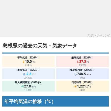
スポンサーリンク
島根県の過去の天気・気象データ
平均気温（2026年）
最高気温（2026年）
15.5
37.5
℃
℃
年平均
8月2日
最低気温（2026年）
年間降水量（2026年）
-2.8
748.5
℃
mm
2月10日
93日
最大瞬間風速（2026年）
日照時間（2026年）
27.8
1,221.7
m/s
h
1月10日
年間
年平均気温の推移（℃）