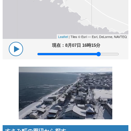
Leaflet
| Tiles © Esri — Esri, DeLorme, NAVTEQ
現在：
8月07日 16時15分