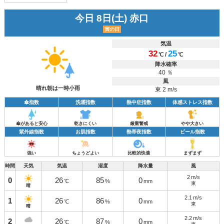
今日 8日(土) 赤口
寅の日
気温
32
25
/
℃
℃
降水確率
40 ％
風
晴れ朝は一時小雨
東 2 m/s
傘指数
洗濯指数
熱中症指数
体感ストレス指数
傘があると安心
乾きにくい
厳重警戒
やや大きい
紫外線指数
お肌指数
熱帯夜指数
ビール指数
強い
ちょうどよい
比較的快適
まずまず
時間
天気
気温
湿度
降水量
風
2
m/s
0
26
85
0
℃
%
mm
東
晴
2.1
m/s
1
26
86
0
℃
%
mm
東
晴
2.2
m/s
2
26
87
0
℃
%
mm