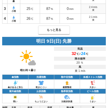
東
曇
2.4
m/s
3
25
87
0
℃
%
mm
東
小雨
2.1
m/s
4
26
87
0
℃
%
mm
東
小雨
もっと見る
明日 9日(日) 先勝
気温
32
24
/
℃
℃
降水確率
20 ％
風
晴れ時々曇り
東 1 m/s
傘指数
洗濯指数
熱中症指数
体感ストレス指数
傘があると安心
乾きにくい
厳重警戒
大きい
紫外線指数
お肌指数
熱帯夜指数
ビール指数
弱い
ちょうどよい
比較的快適
うまい
時間
天気
気温
湿度
降水量
風