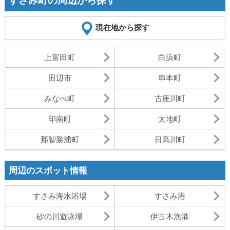
すさみ町の周辺から探す
現在地から探す
上富田町
白浜町
田辺市
串本町
みなべ町
古座川町
印南町
太地町
那智勝浦町
日高川町
周辺のスポット情報
すさみ海水浴場
すさみ港
砂の川遊泳場
伊古木漁港