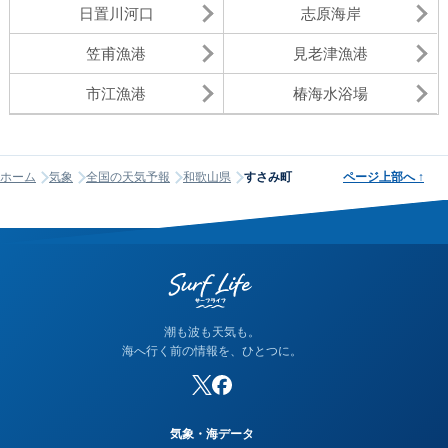
日置川河口
志原海岸
笠甫漁港
見老津漁港
市江漁港
椿海水浴場
ホーム
気象
全国の天気予報
和歌山県
すさみ町
ページ上部へ
↑
潮も波も天気も。
海へ行く前の情報を、ひとつに。
気象・海データ