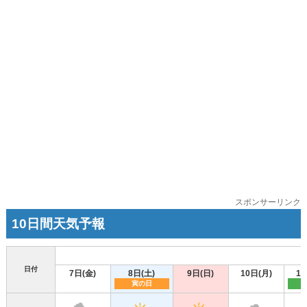
スポンサーリンク
10日間天気予報
日付
7日(金)
8日(土)
9日(日)
10日(月)
11
寅の日