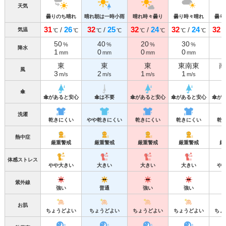
天気
曇りのち晴れ
晴れ朝は一時小雨
晴れ時々曇り
曇り時々晴れ
曇り
31
26
32
25
32
24
32
24
32
/
/
/
/
気温
℃
℃
℃
℃
℃
℃
℃
℃
50
40
20
30
%
%
%
%
降水
1
0
0
0
mm
mm
mm
mm
東
東
東
東南東
南
風
3
2
1
1
m/s
m/s
m/s
m/s
傘
傘があると安心
傘は不要
傘があると安心
傘があると安心
傘が
洗濯
乾きにくい
やや乾きにくい
乾きにくい
乾きにくい
乾
熱中症
厳重警戒
厳重警戒
厳重警戒
厳重警戒
厳
体感ストレス
やや大きい
大きい
大きい
大きい
や
紫外線
強い
普通
強い
強い
お肌
ちょうどよい
ちょうどよい
ちょうどよい
ちょうどよい
ちょ