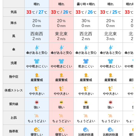
晴れ
晴れ
曇り時々晴れ
晴れ
晴れ時
33
27
33
26
33
26
33
25
33
/
/
/
/
気温
℃
℃
℃
℃
℃
℃
℃
℃
℃
20
20
30
20
20
%
%
%
%
降水
0
0
0
0
0
mm
mm
mm
mm
西南西
東北東
西北西
北北東
北
風
2
2
2
3
2
m/s
m/s
m/s
m/s
m
傘
傘があると安心
傘があると安心
傘があると安心
傘があると安心
傘があ
洗濯
やや乾きにくい
やや乾きにくい
乾きにくい
やや乾きにくい
やや乾
熱中症
厳重警戒
厳重警戒
厳重警戒
厳重警戒
厳重
体感ストレス
やや大きい
やや大きい
やや大きい
やや大きい
やや
紫外線
強い
弱い
普通
強い
普
お肌
ちょうどよい
ちょうどよい
ちょうどよい
ちょうどよい
ちょう
熱帯夜
寝苦しい
寝苦しい
比較的快適
比較的快適
寝苦