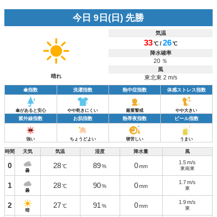
今日 9日(日) 先勝
気温
33
26
/
℃
℃
降水確率
20 ％
風
晴れ
東北東 2 m/s
傘指数
洗濯指数
熱中症指数
体感ストレス指数
傘があると安心
やや乾きにくい
厳重警戒
やや大きい
紫外線指数
お肌指数
熱帯夜指数
ビール指数
強い
ちょうどよい
寝苦しい
うまい
時間
天気
気温
湿度
降水量
風
1.5
m/s
0
28
89
0
℃
%
mm
東南東
曇
1.7
m/s
1
28
90
0
℃
%
mm
東
曇
1.9
m/s
2
27
91
0
℃
%
mm
東
晴