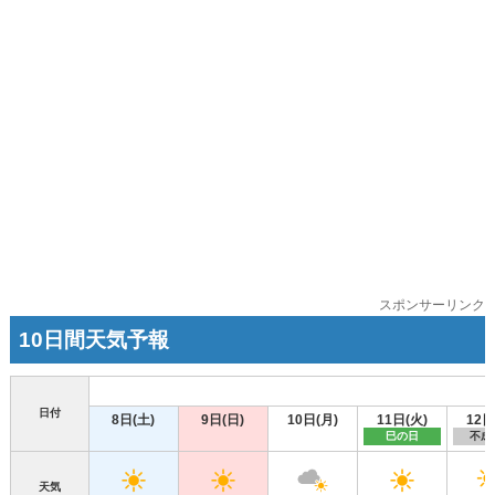
スポンサーリンク
10日間天気予報
日付
8日(土)
9日(日)
10日(月)
11日(火)
12日
巳の日
不成
天気