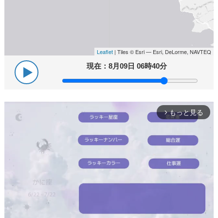
Leaflet
| Tiles © Esri — Esri, DeLorme, NAVTEQ
現在：
8月09日 06時40分
もっと見る
arrow_forward_ios