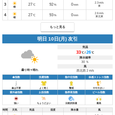
2.3
m/s
3
27
92
0
℃
%
mm
東
晴
2.6
m/s
4
27
93
0
℃
%
mm
東北東
晴
もっと見る
明日 10日(月) 友引
気温
33
26
/
℃
℃
降水確率
30 ％
風
曇り時々晴れ
西北西 2 m/s
傘指数
洗濯指数
熱中症指数
体感ストレス指数
傘は不要
よく乾く
警戒
やや大きい
紫外線指数
お肌指数
熱帯夜指数
ビール指数
強い
ちょうどよい
比較的快適
最高
時間
天気
気温
湿度
降水量
風