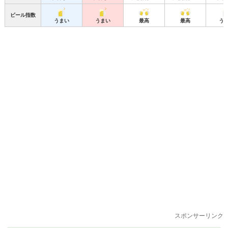
ビール指数
うまい
うまい
最高
最高
う
スポンサーリンク