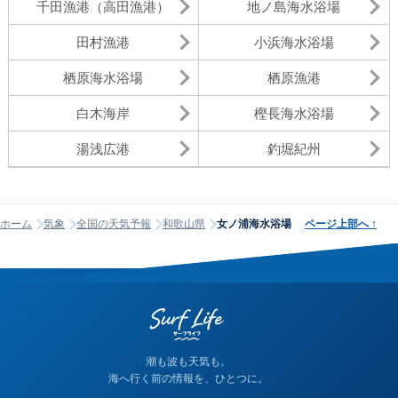
千田漁港（高田漁港）
地ノ島海水浴場
田村漁港
小浜海水浴場
栖原海水浴場
栖原漁港
白木海岸
樫長海水浴場
湯浅広港
釣堀紀州
ホーム
気象
全国の天気予報
和歌山県
女ノ浦海水浴場
ページ上部へ
↑
潮も波も天気も。
海へ行く前の情報を、ひとつに。