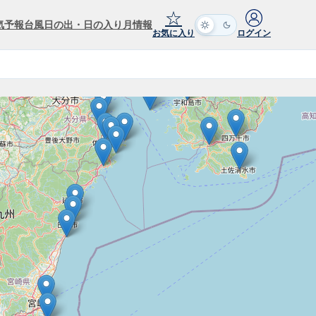
☆
気予報
台風
日の出・日の入り
月情報
お気に入り
ログイン