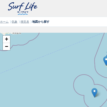
ホーム
気象
潮見表
地図から探す
+
−