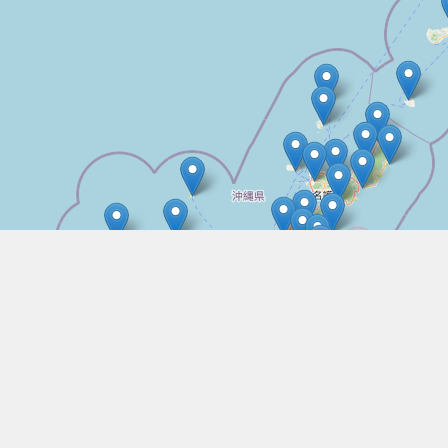
ホーム
気象
潮見表
地図から探す
気象・海デ
気象