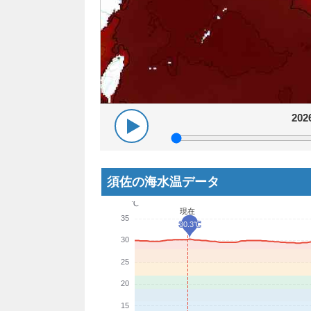
20
須佐の海水温データ