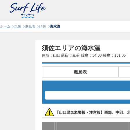
ホーム
気象
潮見表
須佐
海水温
須佐エリアの海水温
住所：山口県萩市瓦浴
緯度：34.38
経度：131.36
潮見表
【山口県気象警報・注意報】西部、中部、