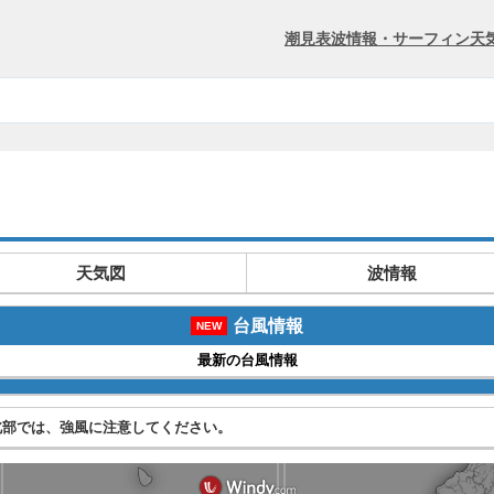
潮見表
波情報・サーフィン
天
天気図
波情報
台風情報
NEW
最新の台風情報
北部では、強風に注意してください。