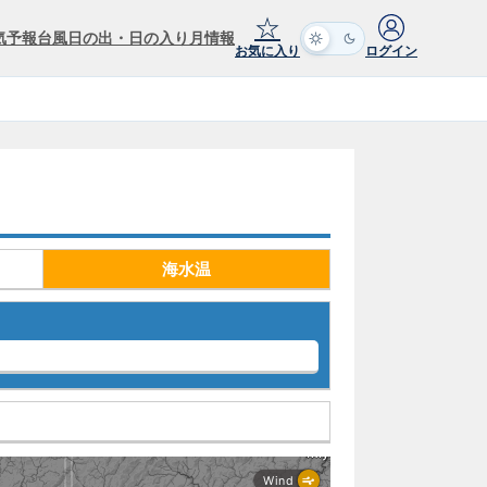
☆
気予報
台風
日の出・日の入り
月情報
お気に入り
ログイン
海水温