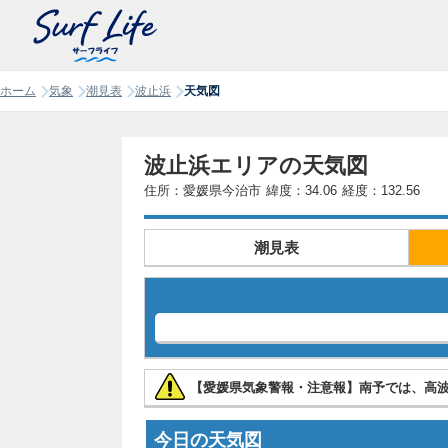
ホーム
気象
潮見表
波止浜
天気図
波止浜エリアの天気図
住所：愛媛県今治市
緯度：34.06
経度：132.56
潮見表
【愛媛県気象警報・注意報】南予では、高
今日の天気図