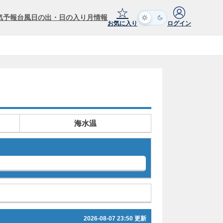
☆
気予報
台風
日の出・日の入り
月情報
お気に入り
ログイン
海水温
2026-08-07 23:50 更新