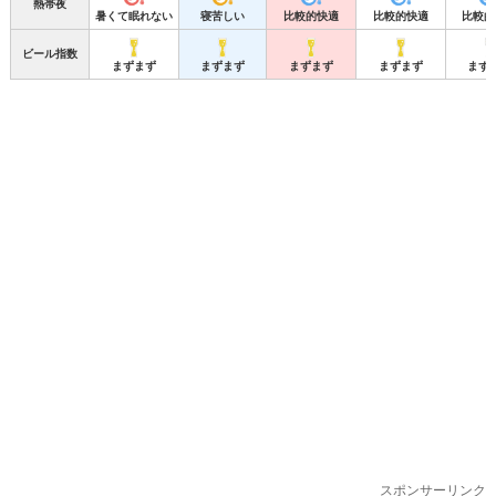
熱帯夜
暑くて眠れない
寝苦しい
比較的快適
比較的快適
比較的
ビール指数
まずまず
まずまず
まずまず
まずまず
まず
スポンサーリンク