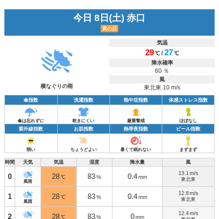
今日 8日(土) 赤口
寅の日
気温
29
27
/
℃
℃
降水確率
60 ％
風
横なぐりの雨
東北東 10 m/s
傘指数
洗濯指数
熱中症指数
体感ストレス指数
傘は忘れずに
乾きにくい
厳重警戒
ほぼなし
紫外線指数
お肌指数
熱帯夜指数
ビール指数
弱い
ちょうどよい
暑くて眠れない
まずまず
時間
天気
気温
湿度
降水量
風
13.1
m/s
0
28
83
0.4
℃
%
mm
東北東
風雨
12.8
m/s
1
28
83
0.4
℃
%
mm
東北東
風雨
12.4
m/s
2
28
83
0
℃
%
mm