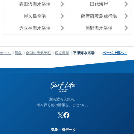
春田浜海水浴場
田代海岸
屋久島空港
薩摩硫黄島飛行場
赤立神海水浴場
熊野海水浴場
ホーム
気象
全国の天気予報
鹿児島県
平瀬海水浴場
ページ上部へ
↑
潮も波も天気も。
海へ行く前の情報を、ひとつに。
気象・海データ