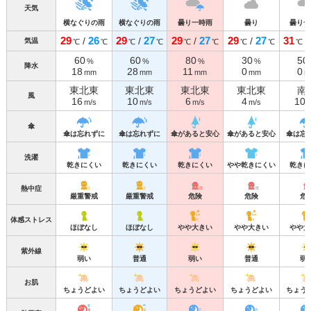
天気
横なぐりの雨
横なぐりの雨
曇り一時雨
曇り
曇り一
29
26
29
27
29
27
29
27
31
/
/
/
/
/
気温
℃
℃
℃
℃
℃
℃
℃
℃
℃
60
60
80
30
50
%
%
%
%
降水
18
28
11
0
0
mm
mm
mm
mm
m
東北東
東北東
東北東
東北東
南
風
16
10
6
4
10
m/s
m/s
m/s
m/s
m
傘
傘は忘れずに
傘は忘れずに
傘があると安心
傘があると安心
傘は忘
洗濯
乾きにくい
乾きにくい
乾きにくい
やや乾きにくい
乾きに
熱中症
厳重警戒
厳重警戒
危険
危険
危
体感ストレス
ほぼなし
ほぼなし
やや大きい
やや大きい
やや大
紫外線
弱い
普通
弱い
普通
弱
お肌
ちょうどよい
ちょうどよい
ちょうどよい
ちょうどよい
ちょう