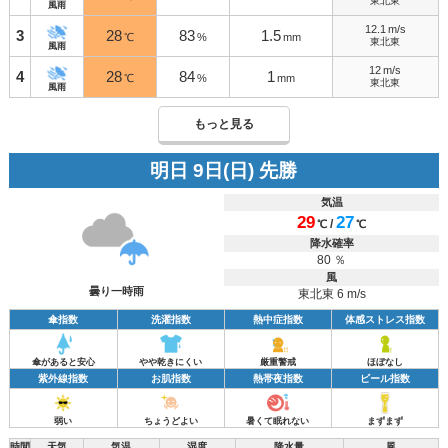
東北東
風雨
12.1
m/s
3
28
83
1.5
℃
%
mm
東北東
風雨
12
m/s
4
28
84
1
℃
%
mm
東北東
風雨
もっと見る
明日 9日(日) 先勝
気温
29
27
/
℃
℃
降水確率
80 ％
風
曇り一時雨
東北東 6 m/s
傘指数
洗濯指数
熱中症指数
体感ストレス指数
傘があると安心
やや乾きにくい
厳重警戒
ほぼなし
紫外線指数
お肌指数
熱帯夜指数
ビール指数
弱い
ちょうどよい
暑くて眠れない
まずまず
時間
天気
気温
湿度
降水量
風