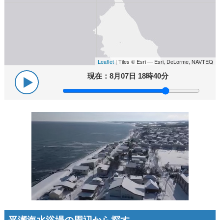
Leaflet
| Tiles © Esri — Esri, DeLorme, NAVTEQ
現在：
8月07日 18時40分