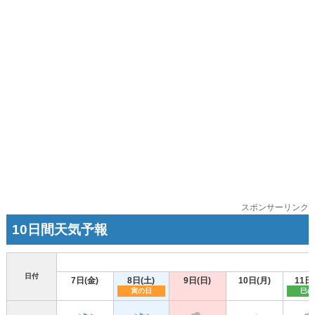
スポンサーリンク
10日間天気予報
日付
7日(金)
8日(土)
9日(日)
10日(月)
11日
寅の日
巳の