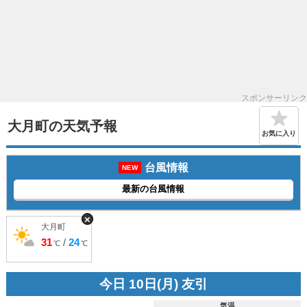
スポンサーリンク
大月町の天気予報
お気に入り
台風情報
NEW
最新の台風情報
×
大月町
31
/
24
℃
℃
今日 10日(月) 友引
気温