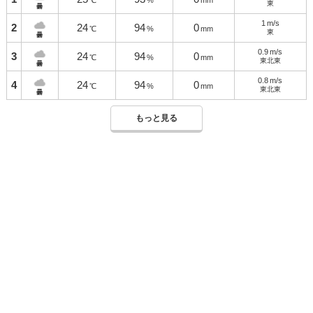
℃
%
mm
東
曇
1
m/s
2
24
94
0
℃
%
mm
東
曇
0.9
m/s
3
24
94
0
℃
%
mm
東北東
曇
0.8
m/s
4
24
94
0
℃
%
mm
東北東
曇
もっと見る