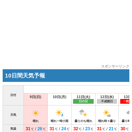
スポンサーリンク
10日間天気予報
日付
9日(日)
10日(月)
11日(火)
12日(水)
13日
巳の日
不成就日
一粒万
天気
晴れ
晴れ一時小雨
曇りのち晴れ
晴れ時々曇り
曇り時
31
26
31
24
32
23
31
21
30
/
/
/
/
気温
℃
℃
℃
℃
℃
℃
℃
℃
℃