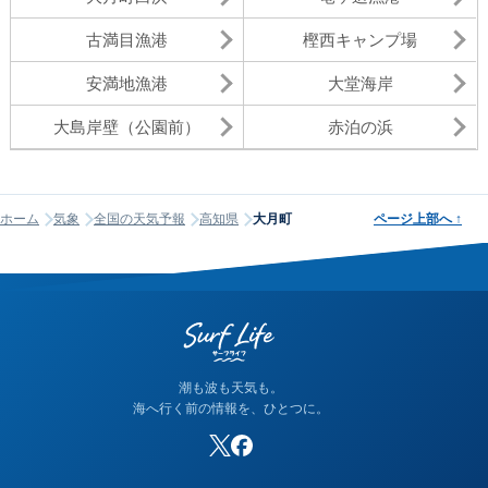
古満目漁港
樫西キャンプ場
安満地漁港
大堂海岸
大島岸壁（公園前）
赤泊の浜
ホーム
気象
全国の天気予報
高知県
大月町
ページ上部へ
↑
潮も波も天気も。
海へ行く前の情報を、ひとつに。