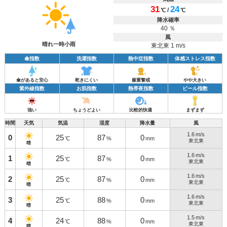
31
24
/
℃
℃
降水確率
40 ％
風
晴れ一時小雨
東北東 1 m/s
傘指数
洗濯指数
熱中症指数
体感ストレス指数
傘があると安心
乾きにくい
厳重警戒
やや大きい
紫外線指数
お肌指数
熱帯夜指数
ビール指数
強い
ちょうどよい
比較的快適
まずまず
時間
天気
気温
湿度
降水量
風
1.6
m/s
0
25
87
0
℃
%
mm
東北東
晴
1.6
m/s
1
25
87
0
℃
%
mm
東北東
晴
1.6
m/s
2
25
87
0
℃
%
mm
東北東
晴
1.6
m/s
3
25
88
0
℃
%
mm
東北東
晴
1.5
m/s
4
24
88
0
℃
%
mm
東北東
晴