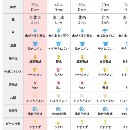
30
40
30
30
30
%
%
%
%
降水
0
0
0
0
0
mm
mm
mm
mm
m
東北東
東北東
北西
北西
東
風
2
1
1
1
3
m/s
m/s
m/s
m/s
m
傘
傘があると安心
傘があると安心
傘があると安心
傘は忘れずに
傘がある
洗濯
乾きにくい
やや乾きにくい
乾きにくい
乾きにくい
乾きに
熱中症
厳重警戒
警戒
厳重警戒
厳重警戒
厳重
体感ストレス
やや大きい
大きい
やや大きい
やや大きい
やや大
紫外線
強い
強い
強い
普通
弱
お肌
ちょうどよい
ちょうどよい
ちょうどよい
ちょうどよい
ちょう
熱帯夜
比較的快適
比較的快適
比較的快適
比較的快適
比較的
ビール指数
まずまず
うまい
まずまず
まずまず
まず