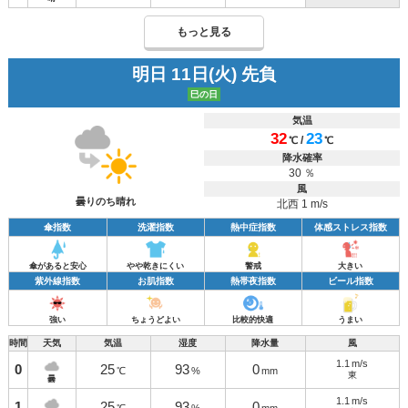
もっと見る
明日 11日(火) 先負
巳の日
気温
32
23
/
℃
℃
降水確率
30 ％
風
曇りのち晴れ
北西 1 m/s
傘指数
洗濯指数
熱中症指数
体感ストレス指数
傘があると安心
やや乾きにくい
警戒
大きい
紫外線指数
お肌指数
熱帯夜指数
ビール指数
強い
ちょうどよい
比較的快適
うまい
時間
天気
気温
湿度
降水量
風
1.1
m/s
0
25
93
0
℃
%
mm
東
曇
1.1
m/s
1
25
93
0