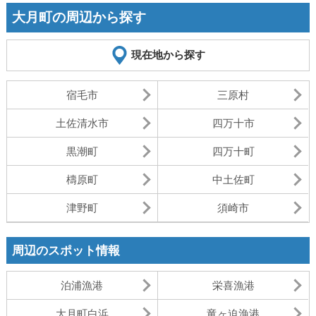
Mute
大月町の周辺から探す
現在地から探す
宿毛市
三原村
土佐清水市
四万十市
黒潮町
四万十町
檮原町
中土佐町
津野町
須崎市
周辺のスポット情報
泊浦漁港
栄喜漁港
大月町白浜
竜ヶ迫漁港