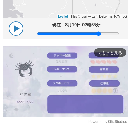
Leaflet
| Tiles © Esri — Esri, DeLorme, NAVTEQ
現在：
8月10日 02時55分
もっと見る
arrow_forward_ios
Powered by 
GliaStudios