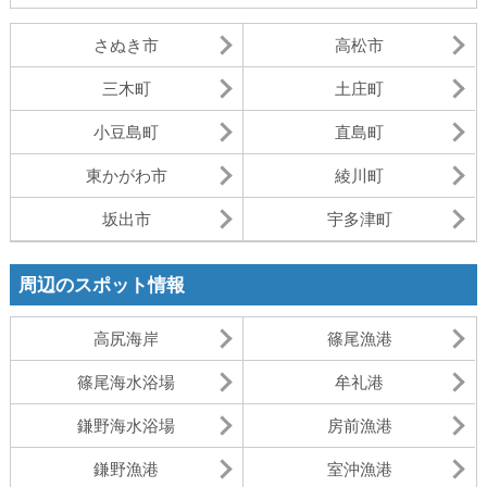
さぬき市
高松市
三木町
土庄町
小豆島町
直島町
東かがわ市
綾川町
坂出市
宇多津町
周辺のスポット情報
高尻海岸
篠尾漁港
篠尾海水浴場
牟礼港
鎌野海水浴場
房前漁港
鎌野漁港
室沖漁港