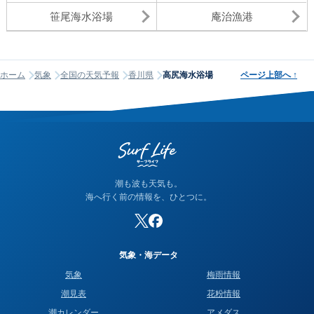
笹尾海水浴場
庵治漁港
ホーム
気象
全国の天気予報
香川県
高尻海水浴場
ページ上部へ
↑
潮も波も天気も。
海へ行く前の情報を、ひとつに。
気象・海データ
気象
梅雨情報
潮見表
花粉情報
潮カレンダー
アメダス