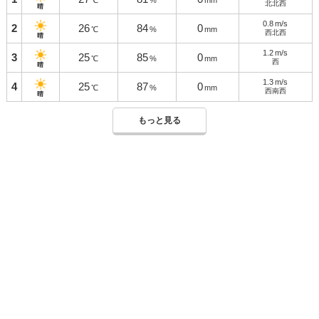
℃
%
mm
北北西
晴
0.8
m/s
2
26
84
0
℃
%
mm
西北西
晴
1.2
m/s
3
25
85
0
℃
%
mm
西
晴
1.3
m/s
4
25
87
0
℃
%
mm
西南西
晴
もっと見る