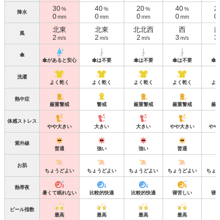
30
40
20
40
2
%
%
%
%
降水
0
0
0
0
0
mm
mm
mm
mm
北東
北東
北北西
西
風
2
2
2
3
3
m/s
m/s
m/s
m/s
傘
傘があると安心
傘は不要
傘は不要
傘は不要
傘
洗濯
よく乾く
よく乾く
よく乾く
よく乾く
よ
熱中症
厳重警戒
警戒
厳重警戒
厳重警戒
厳
体感ストレス
やや大きい
大きい
大きい
やや大きい
やや
紫外線
普通
強い
強い
普通
お肌
ちょうどよい
ちょうどよい
ちょうどよい
ちょうどよい
ちょ
熱帯夜
暑くて眠れない
比較的快適
比較的快適
寝苦しい
寝
ビール指数
最高
最高
最高
最高