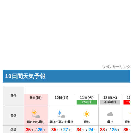
スポンサーリンク
10日間天気予報
日付
9日(日)
10日(月)
11日(火)
12日(水)
13
巳の日
不成就日
一粒
天気
晴れのち曇り
朝は小雨のち曇り
晴れ
曇り
晴れ
35
26
35
27
34
24
33
25
35
/
/
/
/
気温
℃
℃
℃
℃
℃
℃
℃
℃
℃