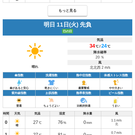
もっと見る
明日 11日(火) 先負
巳の日
気温
34
24
/
℃
℃
降水確率
20 ％
風
晴れ
北北西 2 m/s
傘指数
洗濯指数
熱中症指数
体感ストレス指数
傘があると安心
乾きにくい
厳重警戒
やや大きい
紫外線指数
お肌指数
熱帯夜指数
ビール指数
普通
ちょうどよい
比較的快適
うまい
時間
天気
気温
湿度
降水量
風
1.1
m/s
0
27
76
0
℃
%
mm
北
晴
0.7
m/s
1
27
81
0