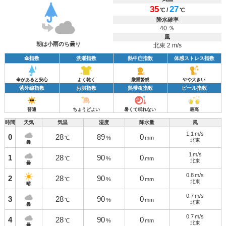
35
27
/
℃
℃
降水確率
40 ％
風
朝は小雨のち曇り
北東 2 m/s
傘指数
洗濯指数
熱中症指数
体感ストレス指数
傘があると安心
よく乾く
厳重警戒
やや大きい
紫外線指数
お肌指数
熱帯夜指数
ビール指数
普通
ちょうどよい
暑くて眠れない
最高
時間
天気
気温
湿度
降水量
風
1.1
m/s
0
28
89
0
℃
%
mm
北東
曇
1
m/s
1
28
90
0
℃
%
mm
北東
曇
0.8
m/s
2
28
90
0
℃
%
mm
北東
晴
0.7
m/s
3
28
90
0
℃
%
mm
北東
曇
0.7
m/s
4
28
90
0
℃
%
mm
北東
曇