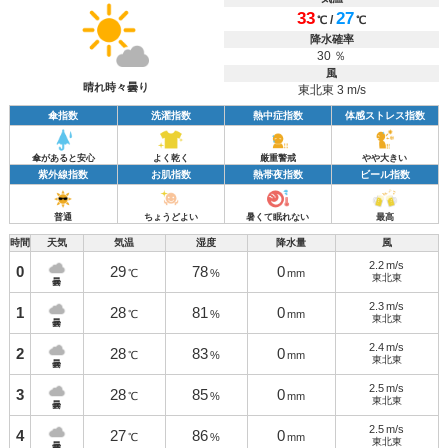
33
27
/
℃
℃
降水確率
30 ％
風
晴れ時々曇り
東北東 3 m/s
傘指数
洗濯指数
熱中症指数
体感ストレス指数
傘があると安心
よく乾く
厳重警戒
やや大きい
紫外線指数
お肌指数
熱帯夜指数
ビール指数
普通
ちょうどよい
暑くて眠れない
最高
時間
天気
気温
湿度
降水量
風
2.2
m/s
0
29
78
0
℃
%
mm
東北東
曇
2.3
m/s
1
28
81
0
℃
%
mm
東北東
曇
2.4
m/s
2
28
83
0
℃
%
mm
東北東
曇
2.5
m/s
3
28
85
0
℃
%
mm
東北東
曇
2.5
m/s
4
27
86
0
℃
%
mm
東北東
曇