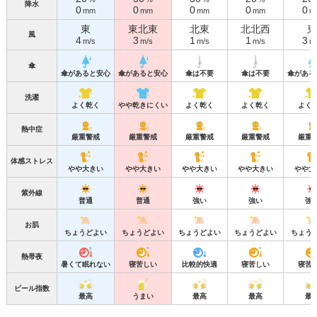
降水
0
0
0
0
0
mm
mm
mm
mm
m
東
東北東
北東
北北西
東
風
4
3
1
1
3
m/s
m/s
m/s
m/s
m
傘
傘があると安心
傘があると安心
傘は不要
傘は不要
傘がある
洗濯
よく乾く
やや乾きにくい
よく乾く
よく乾く
よく
熱中症
厳重警戒
厳重警戒
厳重警戒
厳重警戒
厳重
体感ストレス
やや大きい
やや大きい
やや大きい
やや大きい
やや大
紫外線
普通
普通
強い
強い
強
お肌
ちょうどよい
ちょうどよい
ちょうどよい
ちょうどよい
ちょう
熱帯夜
暑くて眠れない
寝苦しい
比較的快適
寝苦しい
寝苦
ビール指数
最高
うまい
最高
最高
最