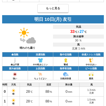
もっと見る
明日 10日(月) 友引
気温
33
27
/
℃
℃
降水確率
30 ％
風
晴れのち曇り
北東 1 m/s
傘指数
洗濯指数
熱中症指数
体感ストレス指数
傘は不要
やや乾きにくい
警戒
やや大きい
紫外線指数
お肌指数
熱帯夜指数
ビール指数
強い
ちょうどよい
比較的快適
最高
時間
天気
気温
湿度
降水量
風
1.3
m/s
0
28
88
0
℃
%
mm
北東
晴
1.5
m/s
1
28
88
0
℃
%
mm
北東
晴