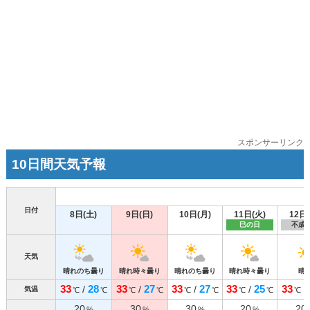
スポンサーリンク
10日間天気予報
日付
8日(土)
9日(日)
10日(月)
11日(火)
12日
巳の日
不成
天気
晴れのち曇り
晴れ時々曇り
晴れのち曇り
晴れ時々曇り
晴
33
28
33
27
33
27
33
25
33
/
/
/
/
/
気温
℃
℃
℃
℃
℃
℃
℃
℃
℃
20
30
30
20
20
%
%
%
%