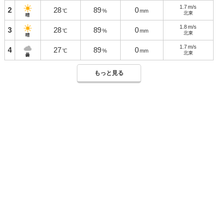
1.7
m/s
2
28
89
0
℃
%
mm
北東
晴
1.8
m/s
3
28
89
0
℃
%
mm
北東
晴
1.7
m/s
4
27
89
0
℃
%
mm
北東
曇
もっと見る