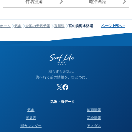
竹居漁港
庵治漁港
ホーム
気象
全国の天気予報
香川県
宮の浜海水浴場
ページ上部へ
↑
潮も波も天気も。
海へ行く前の情報を、ひとつに。
気象・海データ
気象
梅雨情報
潮見表
花粉情報
潮カレンダー
アメダス