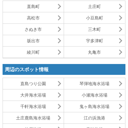
直島町
土庄町
高松市
小豆島町
さぬき市
三木町
坂出市
宇多津町
綾川町
丸亀市
周辺のスポット情報
直島つり公園
琴弾地海水浴場
大井海水浴場
小瀬海水浴場
千軒海水浴場
鬼ヶ島海水浴場
土庄鹿島海水浴場
江の浜漁港