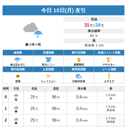
今日 10日(月) 友引
気温
31
24
/
℃
℃
降水確率
60 ％
風
曇り時々雨
東南東 1 m/s
傘指数
洗濯指数
熱中症指数
体感ストレス指数
傘は忘れずに
乾きにくい
厳重警戒
やや大きい
紫外線指数
お肌指数
熱帯夜指数
ビール指数
普通
ちょうどよい
比較的快適
まずまず
時間
天気
気温
湿度
降水量
風
1.5
m/s
0
25
96
0.6
℃
%
mm
東
雨
1.5
m/s
1
25
96
0.4
℃
%
mm
東南東
曇
1.7
m/s
2
25
96
0.4
℃
%
mm
東南東
曇