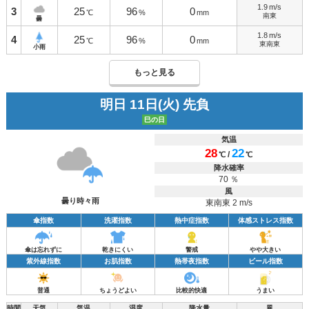
1.9
m/s
3
25
96
0
℃
%
mm
南東
曇
1.8
m/s
4
25
96
0
℃
%
mm
東南東
小雨
もっと見る
明日 11日(火) 先負
巳の日
気温
28
22
/
℃
℃
降水確率
70 ％
風
曇り時々雨
東南東 2 m/s
傘指数
洗濯指数
熱中症指数
体感ストレス指数
傘は忘れずに
乾きにくい
警戒
やや大きい
紫外線指数
お肌指数
熱帯夜指数
ビール指数
普通
ちょうどよい
比較的快適
うまい
時間
天気
気温
湿度
降水量
風