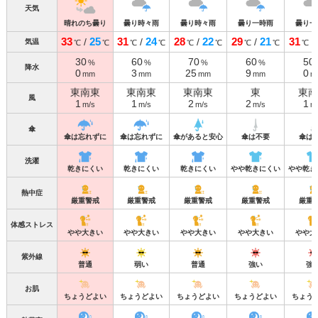
天気
晴れのち曇り
曇り時々雨
曇り時々雨
曇り一時雨
曇り一
33
25
31
24
28
22
29
21
31
/
/
/
/
/
気温
℃
℃
℃
℃
℃
℃
℃
℃
℃
30
60
70
60
50
%
%
%
%
降水
0
3
25
9
0
mm
mm
mm
mm
m
東南東
東南東
東南東
東
東南
風
1
1
2
2
1
m/s
m/s
m/s
m/s
m
傘
傘は忘れずに
傘は忘れずに
傘があると安心
傘は不要
傘は
洗濯
乾きにくい
乾きにくい
乾きにくい
やや乾きにくい
やや乾き
熱中症
厳重警戒
厳重警戒
厳重警戒
厳重警戒
厳重
体感ストレス
やや大きい
やや大きい
やや大きい
やや大きい
やや大
紫外線
普通
弱い
普通
強い
強
お肌
ちょうどよい
ちょうどよい
ちょうどよい
ちょうどよい
ちょう