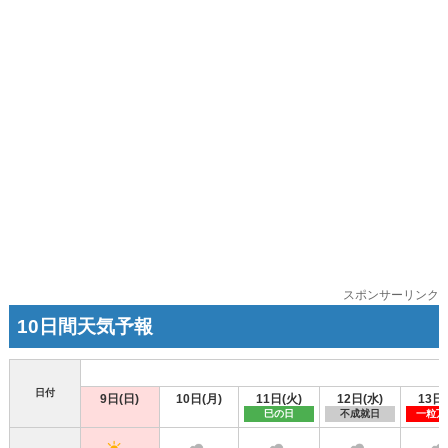
スポンサーリンク
10日間天気予報
日付
9日(日)
10日(月)
11日(火)
12日(水)
13日
巳の日
不成就日
一粒万