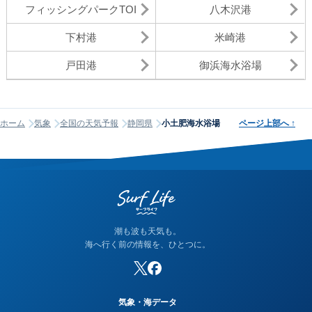
フィッシングパークTOI
八木沢港
下村港
米崎港
戸田港
御浜海水浴場
ホーム
気象
全国の天気予報
静岡県
小土肥海水浴場
ページ上部へ
↑
潮も波も天気も。
海へ行く前の情報を、ひとつに。
気象・海データ