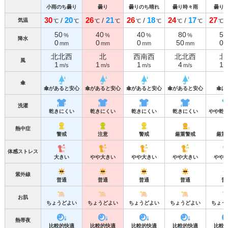
小雨のち曇り
曇り
曇りのち晴れ
曇り時々雨
曇り
30
20
26
21
26
18
24
17
27
/
/
/
/
気温
℃
℃
℃
℃
℃
℃
℃
℃
℃
50
40
40
80
50
%
%
%
%
降水
0
0
0
50
0
mm
mm
mm
mm
北北西
北
西南西
北北西
北
風
1
1
1
4
1
m/s
m/s
m/s
m/s
m
傘
傘があると安心
傘があると安心
傘があると安心
傘があると安心
傘は
洗濯
乾きにくい
乾きにくい
乾きにくい
乾きにくい
やや乾
熱中症
警戒
注意
警戒
厳重警戒
厳重
体感ストレス
大きい
やや大きい
やや大きい
やや大きい
やや
紫外線
普通
普通
普通
普通
普
お肌
ちょうどよい
ちょうどよい
ちょうどよい
ちょうどよい
ちょう
熱帯夜
比較的快適
比較的快適
比較的快適
比較的快適
比較