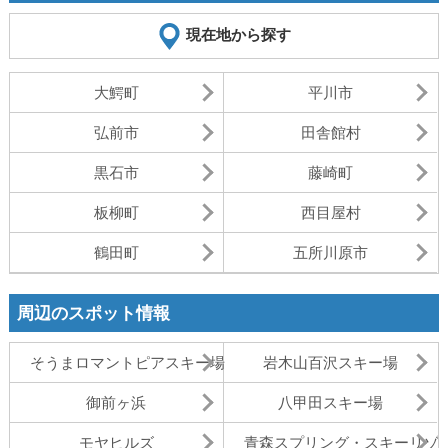
現在地から探す
大鰐町
平川市
弘前市
田舎館村
黒石市
藤崎町
板柳町
西目屋村
鶴田町
五所川原市
周辺のスポット情報
そうまロマントピアスキー場
岩木山百沢スキー場
御前ヶ浜
八甲田スキー場
モヤヒルズ
青森スプリング・スキーリゾ