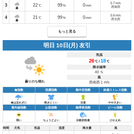
0.7
m/s
3
22
99
0
℃
%
mm
西南西
曇
0.6
m/s
4
21
99
0
℃
%
mm
西北西
曇
もっと見る
明日 10日(月) 友引
気温
26
18
/
℃
℃
降水確率
40 ％
風
曇りのち晴れ
西南西 1 m/s
傘指数
洗濯指数
熱中症指数
体感ストレス指数
傘は忘れずに
乾きにくい
注意
やや大きい
紫外線指数
お肌指数
熱帯夜指数
ビール指数
弱い
ちょうどよい
比較的快適
ひかえめ
時間
天気
気温
湿度
降水量
風