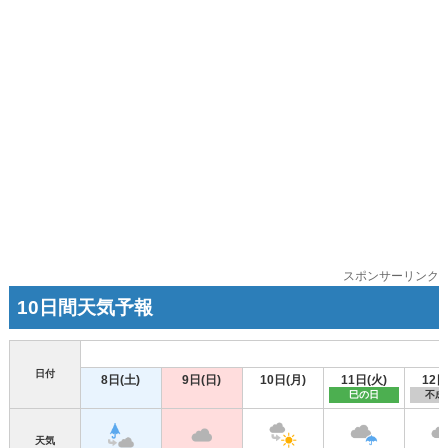
スポンサーリンク
10日間天気予報
日付
8日(土)
9日(日)
10日(月)
11日(火)
12日
巳の日
不成
天気