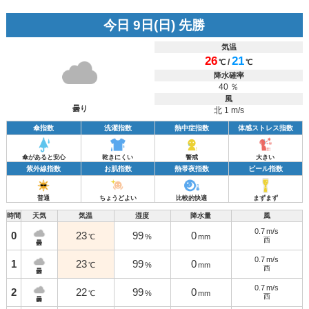
今日 9日(日) 先勝
気温
26
21
/
℃
℃
降水確率
40 ％
風
曇り
北 1 m/s
傘指数
洗濯指数
熱中症指数
体感ストレス指数
傘があると安心
乾きにくい
警戒
大きい
紫外線指数
お肌指数
熱帯夜指数
ビール指数
普通
ちょうどよい
比較的快適
まずまず
時間
天気
気温
湿度
降水量
風
0.7
m/s
0
23
99
0
℃
%
mm
西
曇
0.7
m/s
1
23
99
0
℃
%
mm
西
曇
0.7
m/s
2
22
99
0
℃
%
mm
西
曇