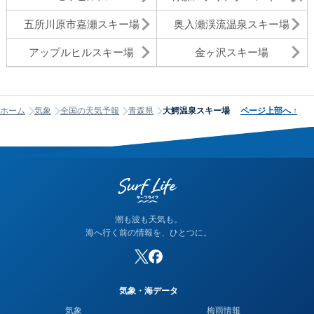
五所川原市嘉瀬スキー場
奥入瀬渓流温泉スキー場
アップルヒルスキー場
金ヶ沢スキー場
ホーム
気象
全国の天気予報
青森県
大鰐温泉スキー場
ページ上部へ
↑
潮も波も天気も。
海へ行く前の情報を、ひとつに。
気象・海データ
気象
梅雨情報