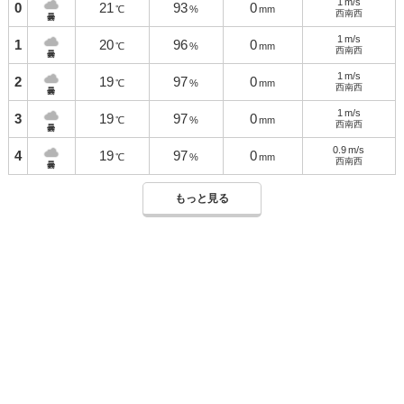
1
m/s
0
21
93
0
℃
%
mm
西南西
曇
1
m/s
1
20
96
0
℃
%
mm
西南西
曇
1
m/s
2
19
97
0
℃
%
mm
西南西
曇
1
m/s
3
19
97
0
℃
%
mm
西南西
曇
0.9
m/s
4
19
97
0
℃
%
mm
西南西
曇
もっと見る