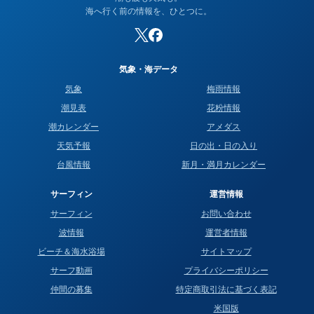
海へ行く前の情報を、ひとつに。
気象・海データ
気象
梅雨情報
潮見表
花粉情報
潮カレンダー
アメダス
天気予報
日の出・日の入り
台風情報
新月・満月カレンダー
サーフィン
運営情報
サーフィン
お問い合わせ
波情報
運営者情報
ビーチ＆海水浴場
サイトマップ
サーフ動画
プライバシーポリシー
仲間の募集
特定商取引法に基づく表記
米国版