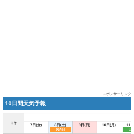
スポンサーリンク
10日間天気予報
日付
7日(金)
8日(土)
9日(日)
10日(月)
11日
寅の日
巳