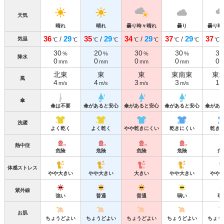
天気
晴れ
晴れ
曇り時々晴れ
曇り
曇り時
36
29
35
29
34
29
37
29
37
/
/
/
/
気温
℃
℃
℃
℃
℃
℃
℃
℃
℃
30
20
30
30
30
%
%
%
%
降水
0
0
0
0
0
mm
mm
mm
mm
北東
東
東
東南東
東
風
4
4
3
3
1
m/s
m/s
m/s
m/s
m
傘
傘は不要
傘があると安心
傘があると安心
傘があると安心
傘があ
洗濯
よく乾く
よく乾く
やや乾きにくい
乾きにくい
乾き
熱中症
危険
危険
危険
危険
危
体感ストレス
やや大きい
やや大きい
大きい
やや大きい
やや
紫外線
強い
普通
普通
弱い
弱
お肌
ちょうどよい
ちょうどよい
ちょうどよい
ちょうどよい
ちょう