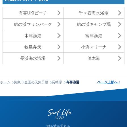
有喜UKIビーチ
千々石海水浴場
結の浜マリンパーク
結の浜キャンプ場
木津漁港
富津漁港
牧島弁天
小浜マリーナ
長浜海水浴場
茂木港
ホーム
気象
全国の天気予報
長崎県
有喜漁港
ページ上部へ
↑
潮も波も天気も。