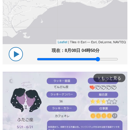
Leaflet
| Tiles © Esri — Esri, DeLorme, NAVTEQ
現在：
8月08日 04時50分
もっと見る
arrow_forward_ios