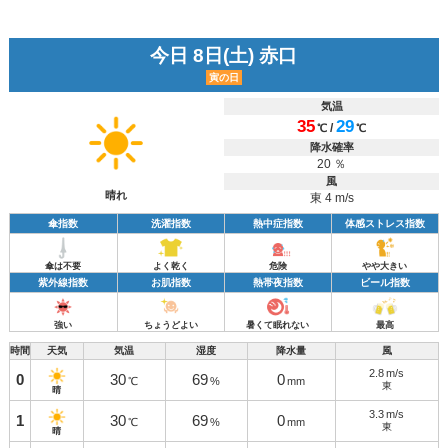
今日 8日(土) 赤口
寅の日
気温
35
29
/
℃
℃
降水確率
20 ％
風
晴れ
東 4 m/s
傘指数
洗濯指数
熱中症指数
体感ストレス指数
傘は不要
よく乾く
危険
やや大きい
紫外線指数
お肌指数
熱帯夜指数
ビール指数
強い
ちょうどよい
暑くて眠れない
最高
時間
天気
気温
湿度
降水量
風
2.8
m/s
0
30
69
0
℃
%
mm
東
晴
3.3
m/s
1
30
69
0
℃
%
mm
東
晴