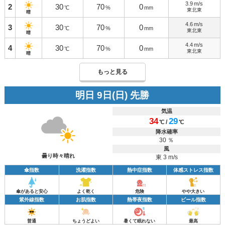
3.9
m/s
2
30
70
0
℃
%
mm
東北東
晴
4.6
m/s
3
30
70
0
℃
%
mm
東北東
晴
4.4
m/s
4
30
70
0
℃
%
mm
東北東
晴
もっと見る
明日 9日(日) 先勝
気温
34
29
/
℃
℃
降水確率
30 ％
風
曇り時々晴れ
東 3 m/s
傘指数
洗濯指数
熱中症指数
体感ストレス指数
傘があると安心
よく乾く
危険
やや大きい
紫外線指数
お肌指数
熱帯夜指数
ビール指数
普通
ちょうどよい
暑くて眠れない
最高