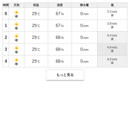
時間
天気
気温
湿度
降水量
風
3.3
m/s
0
29
67
0
℃
%
mm
東
晴
3.8
m/s
1
29
67
0
℃
%
mm
東
晴
4.4
m/s
2
29
68
0
℃
%
mm
東
晴
4.9
m/s
3
29
68
0
℃
%
mm
東
晴
4.5
m/s
4
29
68
0
℃
%
mm
東
晴
もっと見る