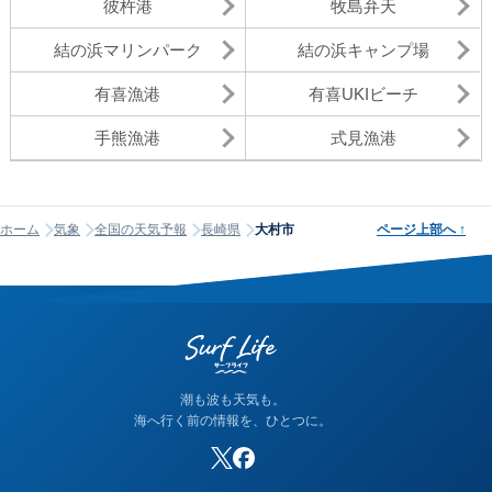
彼杵港
牧島弁天
結の浜マリンパーク
結の浜キャンプ場
有喜漁港
有喜UKIビーチ
手熊漁港
式見漁港
ホーム
気象
全国の天気予報
長崎県
大村市
ページ上部へ
↑
潮も波も天気も。
海へ行く前の情報を、ひとつに。