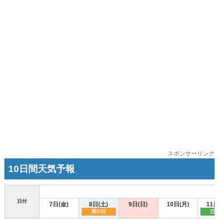
スポンサーリンク
10日間天気予報
日付
7日(金)
8日(土)
9日(日)
10日(月)
11日
寅の日
巳