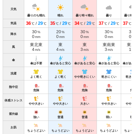
天気
曇りのち晴れ
晴れ
曇り時々晴れ
曇り
曇り時
36
29
35
29
34
29
37
29
37
/
/
/
/
気温
℃
℃
℃
℃
℃
℃
℃
℃
℃
30
20
30
30
30
%
%
%
%
降水
0
0
0
0
0
mm
mm
mm
mm
東北東
東
東
東南東
東
風
4
4
3
3
1
m/s
m/s
m/s
m/s
m
傘
傘は不要
傘があると安心
傘があると安心
傘があると安心
傘があ
洗濯
よく乾く
よく乾く
やや乾きにくい
乾きにくい
乾き
熱中症
危険
危険
危険
危険
危
体感ストレス
やや大きい
やや大きい
大きい
やや大きい
やや
紫外線
強い
普通
普通
弱い
弱
お肌
ちょうどよい
ちょうどよい
ちょうどよい
ちょうどよい
ちょう