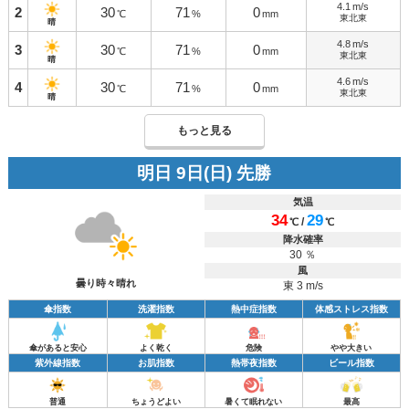
4.1
m/s
2
30
71
0
℃
%
mm
東北東
晴
4.8
m/s
3
30
71
0
℃
%
mm
東北東
晴
4.6
m/s
4
30
71
0
℃
%
mm
東北東
晴
もっと見る
明日 9日(日) 先勝
気温
34
29
/
℃
℃
降水確率
30 ％
風
曇り時々晴れ
東 3 m/s
傘指数
洗濯指数
熱中症指数
体感ストレス指数
傘があると安心
よく乾く
危険
やや大きい
紫外線指数
お肌指数
熱帯夜指数
ビール指数
普通
ちょうどよい
暑くて眠れない
最高