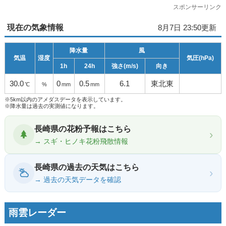
スポンサーリンク
現在の気象情報
8月7日 23:50更新
降水量
風
気温
湿度
気圧(hPa)
1h
24h
強さ(m/s)
向き
30.0
0
0.5
6.1
東北東
℃
%
mm
mm
※5km以内のアメダスデータを表示しています。
※降水量は過去の実測値になります。
長崎県の花粉予報はこちら
›
→ スギ・ヒノキ花粉飛散情報
長崎県の過去の天気はこちら
›
→ 過去の天気データを確認
雨雲レーダー