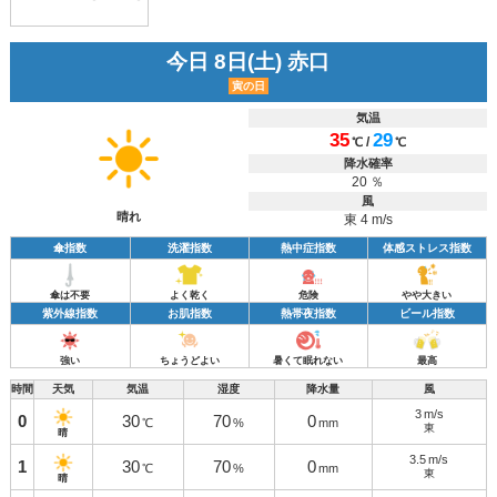
今日 8日(土) 赤口
寅の日
気温
35
29
/
℃
℃
降水確率
20 ％
風
晴れ
東 4 m/s
傘指数
洗濯指数
熱中症指数
体感ストレス指数
傘は不要
よく乾く
危険
やや大きい
紫外線指数
お肌指数
熱帯夜指数
ビール指数
強い
ちょうどよい
暑くて眠れない
最高
時間
天気
気温
湿度
降水量
風
3
m/s
0
30
70
0
℃
%
mm
東
晴
3.5
m/s
1
30
70
0
℃
%
mm
東
晴