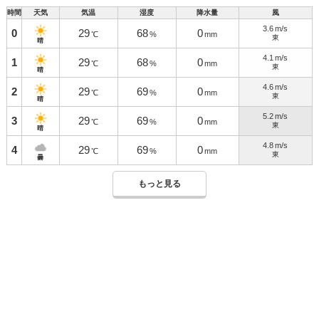
時間
天気
気温
湿度
降水量
風
3.6
m/s
0
29
68
0
℃
%
mm
東
晴
4.1
m/s
1
29
68
0
℃
%
mm
東
晴
4.6
m/s
2
29
69
0
℃
%
mm
東
晴
5.2
m/s
3
29
69
0
℃
%
mm
東
晴
4.8
m/s
4
29
69
0
℃
%
mm
東
曇
もっと見る