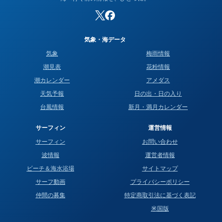
気象・海データ
気象
梅雨情報
潮見表
花粉情報
潮カレンダー
アメダス
天気予報
日の出・日の入り
台風情報
新月・満月カレンダー
サーフィン
運営情報
サーフィン
お問い合わせ
波情報
運営者情報
ビーチ＆海水浴場
サイトマップ
サーフ動画
プライバシーポリシー
仲間の募集
特定商取引法に基づく表記
米国版