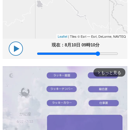
Leaflet
| Tiles © Esri — Esri, DeLorme, NAVTEQ
現在：
8月10日 09時10分
もっと見る
arrow_forward_ios