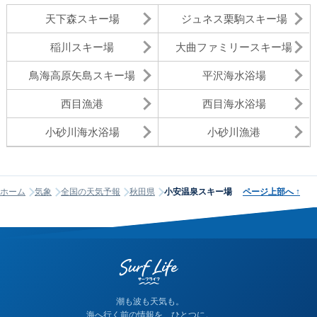
天下森スキー場
ジュネス栗駒スキー場
稲川スキー場
大曲ファミリースキー場
鳥海高原矢島スキー場
平沢海水浴場
西目漁港
西目海水浴場
小砂川海水浴場
小砂川漁港
ホーム
気象
全国の天気予報
秋田県
小安温泉スキー場
ページ上部へ
↑
潮も波も天気も。
海へ行く前の情報を、ひとつに。