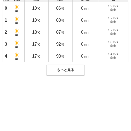
1.9
m/s
0
19
86
0
℃
%
mm
南東
晴
1.7
m/s
1
19
83
0
℃
%
mm
南東
晴
1.7
m/s
2
18
87
0
℃
%
mm
南東
晴
1.8
m/s
3
17
92
0
℃
%
mm
南東
晴
1.4
m/s
4
17
93
0
℃
%
mm
南東
晴
もっと見る