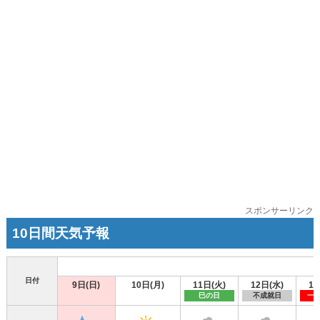
スポンサーリンク
10日間天気予報
日付
9日(日)
10日(月)
11日(火)
12日(水)
13
巳の日
不成就日
一