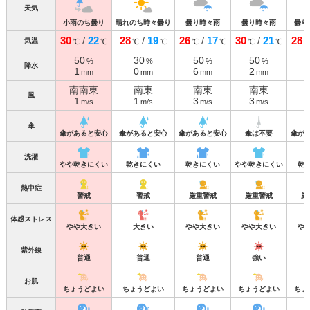
天気
小雨のち曇り
晴れのち時々曇り
曇り時々雨
曇り時々雨
曇り
30
22
28
19
26
17
30
21
28
/
/
/
/
気温
℃
℃
℃
℃
℃
℃
℃
℃
50
30
50
50
%
%
%
%
降水
1
0
6
2
mm
mm
mm
mm
南南東
南東
南東
南東
風
1
1
3
3
m/s
m/s
m/s
m/s
傘
傘があると安心
傘があると安心
傘があると安心
傘は不要
傘が
洗濯
やや乾きにくい
乾きにくい
乾きにくい
やや乾きにくい
乾
熱中症
警戒
警戒
厳重警戒
厳重警戒
厳
体感ストレス
やや大きい
大きい
やや大きい
やや大きい
や
紫外線
普通
普通
普通
強い
お肌
ちょうどよい
ちょうどよい
ちょうどよい
ちょうどよい
ちょ