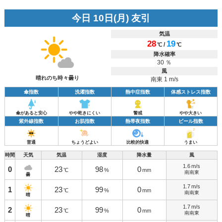
今日 10日(月) 友引
気温
28
19
/
℃
℃
降水確率
30 ％
風
晴れのち時々曇り
南東 1 m/s
傘指数
洗濯指数
熱中症指数
体感ストレス指数
傘があると安心
やや乾きにくい
警戒
やや大きい
紫外線指数
お肌指数
熱帯夜指数
ビール指数
普通
ちょうどよい
比較的快適
うまい
時間
天気
気温
湿度
降水量
風
1.6
m/s
0
23
98
0
℃
%
mm
南南東
曇
1.7
m/s
1
23
99
0
℃
%
mm
南南東
晴
1.7
m/s
2
23
99
0
℃
%
mm
南南東
晴