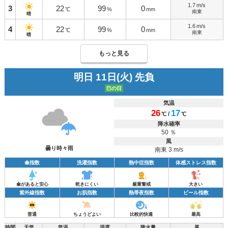
1.7
m/s
3
22
99
0
℃
%
mm
南東
晴
1.6
m/s
4
22
99
0
℃
%
mm
南東
晴
もっと見る
明日 11日(火) 先負
巳の日
気温
26
17
/
℃
℃
降水確率
50 ％
風
曇り時々雨
南東 3 m/s
傘指数
洗濯指数
熱中症指数
体感ストレス指数
傘があると安心
乾きにくい
厳重警戒
大きい
紫外線指数
お肌指数
熱帯夜指数
ビール指数
普通
ちょうどよい
比較的快適
最高
時間
天気
気温
湿度
降水量
風