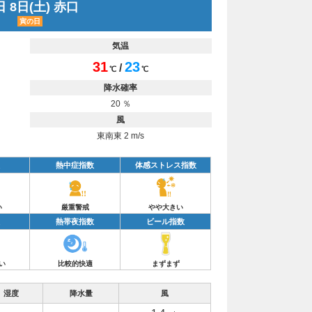
 8日(土) 赤口
寅の日
気温
31
23
/
℃
℃
降水確率
20 ％
風
東南東 2 m/s
熱中症指数
体感ストレス指数
い
厳重警戒
やや大きい
熱帯夜指数
ビール指数
い
比較的快適
まずまず
湿度
降水量
風