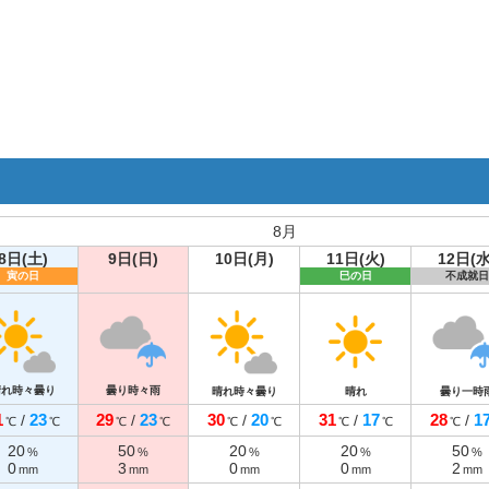
8月
8日(土)
9日(日)
10日(月)
11日(火)
12日(水
寅の日
巳の日
不成就日
晴れ時々曇り
曇り時々雨
晴れ時々曇り
晴れ
曇り一時
1
23
29
23
30
20
31
17
28
1
/
/
/
/
/
℃
℃
℃
℃
℃
℃
℃
℃
℃
20
50
20
20
50
%
%
%
%
%
0
3
0
0
2
mm
mm
mm
mm
mm