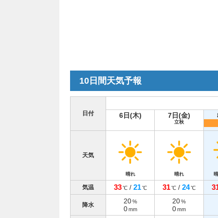
10日間天気予報
日付
6日(木)
7日(金)
立秋
天気
晴れ
晴れ
33
21
31
24
3
/
/
気温
℃
℃
℃
℃
20
20
%
%
降水
0
0
mm
mm