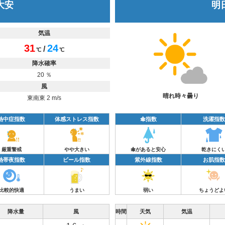
 大安
明日
気温
31
24
/
℃
℃
降水確率
20 ％
風
晴れ時々曇り
東南東 2 m/s
熱中症指数
体感ストレス指数
傘指数
洗濯指数
厳重警戒
やや大きい
傘があると安心
乾きにく
熱帯夜指数
ビール指数
紫外線指数
お肌指数
比較的快適
うまい
弱い
ちょうどよ
降水量
風
時間
天気
気温