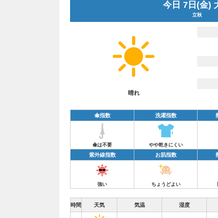
今日 7日(金)
立秋
晴れ
傘指数
洗濯指数
傘は不要
やや乾きにくい
紫外線指数
お肌指数
強い
ちょうどよい
時間
天気
気温
湿度