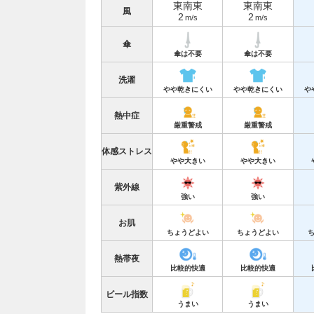
東南東
東南東
風
2
2
m/s
m/s
傘
傘は不要
傘は不要
洗濯
やや乾きにくい
やや乾きにくい
や
熱中症
厳重警戒
厳重警戒
体感ストレス
やや大きい
やや大きい
紫外線
強い
強い
お肌
ちょうどよい
ちょうどよい
熱帯夜
比較的快適
比較的快適
ビール指数
うまい
うまい