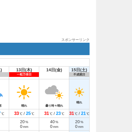
スポンサーリンク
)
13日(木)
14日(金)
15日(土)
一粒万倍日
不成就日
晴れ
雨
晴れ
曇り時々晴れ
7
33
25
31
23
31
21
/
/
/
℃
℃
℃
℃
℃
℃
℃
20
40
20
%
%
%
0
0
0
mm
mm
mm