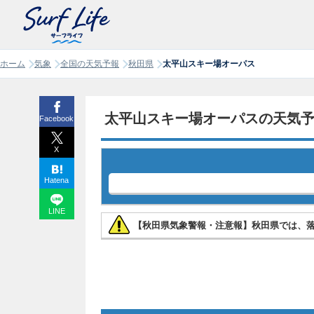
ホーム
気象
全国の天気予報
秋田県
太平山スキー場オーパス
太平山スキー場オーパスの天気
Facebook
X
Hatena
LINE
【秋田県気象警報・注意報】秋田県では、