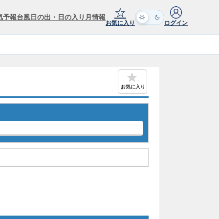
☆
気予報
台風
日の出・日の入り
月情報
お気に入り
ログイン
お気に入り