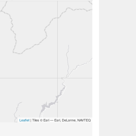
Leaflet
| Tiles © Esri — Esri, DeLorme, NAVTEQ