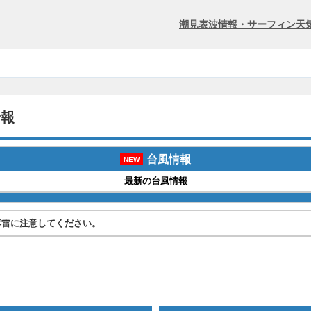
潮見表
波情報・サーフィン
天
予報
台風情報
NEW
最新の台風情報
落雷に注意してください。