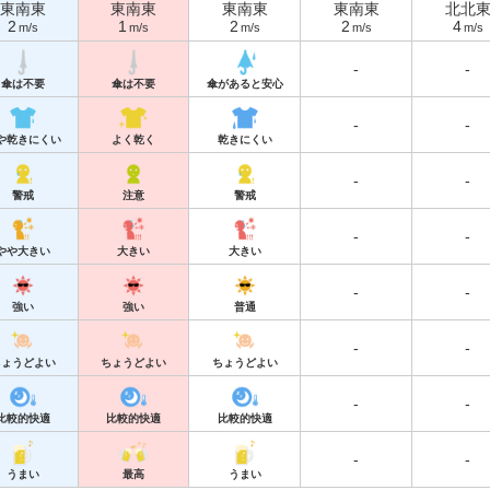
東南東
東南東
東南東
東南東
北北
2
1
2
2
4
m/s
m/s
m/s
m/s
m/s
-
-
傘は不要
傘は不要
傘があると安心
-
-
や乾きにくい
よく乾く
乾きにくい
-
-
警戒
注意
警戒
-
-
やや大きい
大きい
大きい
-
-
強い
強い
普通
-
-
ちょうどよい
ちょうどよい
ちょうどよい
-
-
比較的快適
比較的快適
比較的快適
-
-
うまい
最高
うまい