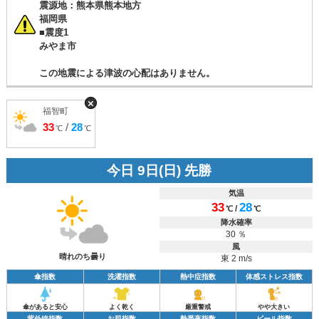
震源地：熊本県熊本地方
福岡県
■震度1
みやま市
この地震による津波の心配はありません。
×
福智町
33
/
28
℃
℃
今日 9日(日) 先勝
気温
33
28
/
℃
℃
降水確率
30 ％
風
晴れのち曇り
東 2 m/s
傘指数
洗濯指数
熱中症指数
体感ストレス指数
傘があると安心
よく乾く
厳重警戒
やや大きい
紫外線指数
お肌指数
熱帯夜指数
ビール指数