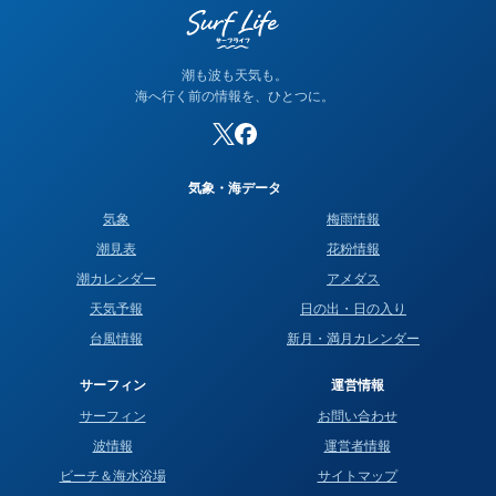
潮も波も天気も。
海へ行く前の情報を、ひとつに。
気象・海データ
気象
梅雨情報
潮見表
花粉情報
潮カレンダー
アメダス
天気予報
日の出・日の入り
台風情報
新月・満月カレンダー
サーフィン
運営情報
サーフィン
お問い合わせ
波情報
運営者情報
ビーチ＆海水浴場
サイトマップ