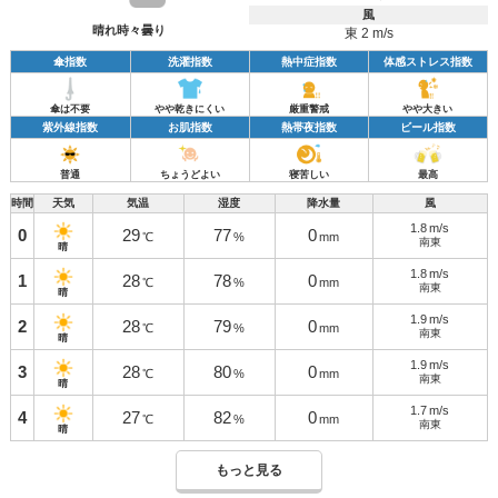
風
晴れ時々曇り
東 2 m/s
傘指数
洗濯指数
熱中症指数
体感ストレス指数
傘は不要
やや乾きにくい
厳重警戒
やや大きい
紫外線指数
お肌指数
熱帯夜指数
ビール指数
普通
ちょうどよい
寝苦しい
最高
時間
天気
気温
湿度
降水量
風
1.8
m/s
0
29
77
0
℃
%
mm
南東
晴
1.8
m/s
1
28
78
0
℃
%
mm
南東
晴
1.9
m/s
2
28
79
0
℃
%
mm
南東
晴
1.9
m/s
3
28
80
0
℃
%
mm
南東
晴
1.7
m/s
4
27
82
0
℃
%
mm
南東
晴
もっと見る