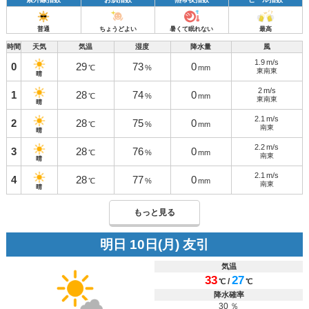
普通
ちょうどよい
暑くて眠れない
最高
時間
天気
気温
湿度
降水量
風
1.9
m/s
0
29
73
0
℃
%
mm
東南東
晴
2
m/s
1
28
74
0
℃
%
mm
東南東
晴
2.1
m/s
2
28
75
0
℃
%
mm
南東
晴
2.2
m/s
3
28
76
0
℃
%
mm
南東
晴
2.1
m/s
4
28
77
0
℃
%
mm
南東
晴
もっと見る
明日 10日(月) 友引
気温
33
27
/
℃
℃
降水確率
30 ％