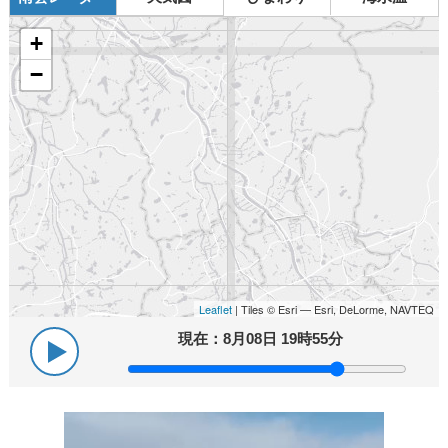
+
−
Leaflet
| Tiles © Esri — Esri, DeLorme, NAVTEQ
現在：
8月08日 19時55分