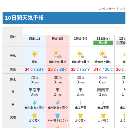
スポンサーリンク
10日間天気予報
日付
8日(土)
9日(日)
10日(月)
11日(火)
12日(
巳の日
不成
天気
晴れ
晴れのち曇り
晴れ時々曇り
晴れ時々曇り
晴
34
28
33
28
33
27
34
26
36
/
/
/
/
/
気温
℃
℃
℃
℃
℃
℃
℃
℃
℃
20
30
30
20
20
%
%
%
%
降水
0
0
0
0
0
mm
mm
mm
mm
m
東南東
東
東
南南東
東
風
3
2
2
1
1
m/s
m/s
m/s
m/s
m/
傘
傘があると安心
傘があると安心
傘は不要
傘は不要
傘は
洗濯
よく乾く
やや乾きにくい
よく乾く
よく乾く
よく