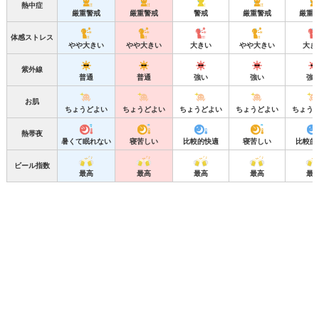
熱中症
厳重警戒
厳重警戒
警戒
厳重警戒
厳重
体感ストレス
やや大きい
やや大きい
大きい
やや大きい
大き
紫外線
普通
普通
強い
強い
強
お肌
ちょうどよい
ちょうどよい
ちょうどよい
ちょうどよい
ちょう
熱帯夜
暑くて眠れない
寝苦しい
比較的快適
寝苦しい
比較的
ビール指数
最高
最高
最高
最高
最