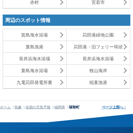
赤村
宮若市
周辺のスポット情報
箕島海水浴場
苅田港緑地公園
蓑島漁港
苅田港・旧フェリー埠頭
長井浜海水浴場
長井浜海水浴場
蓑島海水浴場
牧山海岸
九電苅田発電所裏
稲童漁港
ホーム
気象
全国の天気予報
福岡県
福智町
ページ上部へ
↑