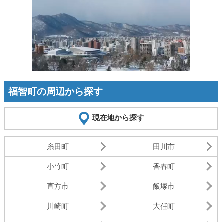
福智町の周辺から探す
現在地から探す
糸田町
田川市
小竹町
香春町
直方市
飯塚市
川崎町
大任町