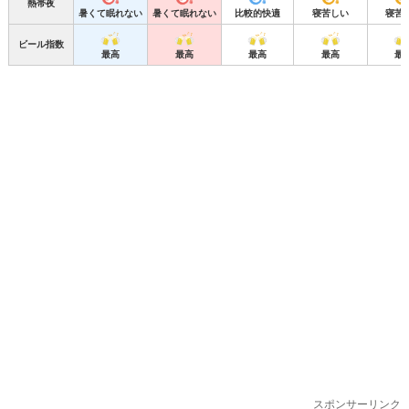
熱帯夜
暑くて眠れない
暑くて眠れない
比較的快適
寝苦しい
寝苦
ビール指数
最高
最高
最高
最高
最
スポンサーリンク