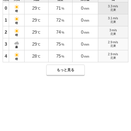
3.3
m/s
0
29
71
0
℃
%
mm
北東
晴
3.1
m/s
1
29
72
0
℃
%
mm
北東
晴
3
m/s
2
29
74
0
℃
%
mm
北東
晴
2.9
m/s
3
29
75
0
℃
%
mm
北東
曇
2.9
m/s
4
28
75
0
℃
%
mm
北東
晴
もっと見る