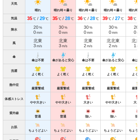
天気
晴れ
晴れ時々曇り
晴れ時々曇り
晴れ時々曇り
晴れ時
35
29
35
28
36
28
39
27
38
/
/
/
/
/
気温
℃
℃
℃
℃
℃
℃
℃
℃
℃
20
30
30
30
20
%
%
%
%
降水
0
0
0
0
0
mm
mm
mm
mm
m
北東
北東
北東
北北東
北
風
3
3
2
2
1
m/s
m/s
m/s
m/s
m
傘
傘は不要
傘があると安心
傘は不要
傘があると安心
傘は
洗濯
よく乾く
よく乾く
よく乾く
よく乾く
よく
熱中症
厳重警戒
厳重警戒
厳重警戒
厳重警戒
厳重
体感ストレス
やや大きい
やや大きい
大きい
やや大きい
大き
紫外線
普通
普通
強い
強い
強
お肌
ちょうどよい
ちょうどよい
ちょうどよい
ちょうどよい
ちょう