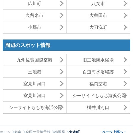
広川町
八女市
久留米市
大牟田市
小郡市
大刀洗町
周辺のスポット情報
九州佐賀国際空港
旧三池海水浴場
三池港
百道海水浴場跡
室見川河口
福岡空港
室見川河口
シーサイドももち海浜公園
シーサイドももち海浜公園
樋井川河口
ホーム
気象
全国の天気予報
福岡県
大木町
ページ上部へ
↑