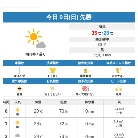
今日 9日(日) 先勝
気温
35
28
/
℃
℃
降水確率
30 ％
風
晴れ時々曇り
北東 3 m/s
傘指数
洗濯指数
熱中症指数
体感ストレス指数
傘は不要
よく乾く
厳重警戒
やや大きい
紫外線指数
お肌指数
熱帯夜指数
ビール指数
普通
ちょうどよい
暑くて眠れない
最高
時間
天気
気温
湿度
降水量
風
3.4
m/s
0
29
70
0
℃
%
mm
北東
晴
3.3
m/s
1
29
72
0
℃
%
mm
北東
晴
3.2
m/s
2
29
73
0
℃
%
mm