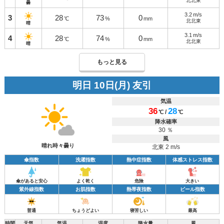
北北東
曇
3.2
m/s
3
28
73
0
℃
%
mm
北北東
晴
3.1
m/s
4
28
74
0
℃
%
mm
北北東
晴
もっと見る
明日 10日(月) 友引
気温
36
28
/
℃
℃
降水確率
30 ％
風
晴れ時々曇り
北東 2 m/s
傘指数
洗濯指数
熱中症指数
体感ストレス指数
傘があると安心
よく乾く
危険
大きい
紫外線指数
お肌指数
熱帯夜指数
ビール指数
普通
ちょうどよい
寝苦しい
最高
時間
天気
気温
湿度
降水量
風