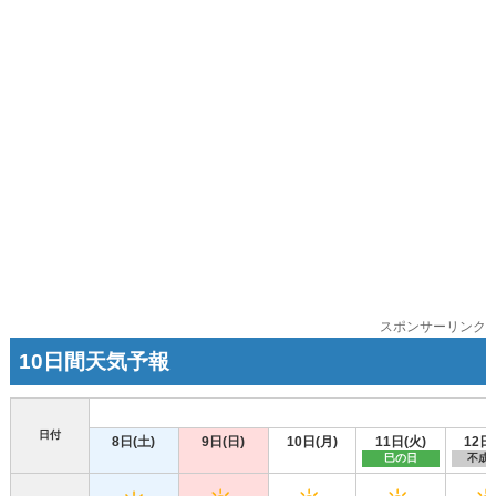
スポンサーリンク
10日間天気予報
日付
8日(土)
9日(日)
10日(月)
11日(火)
12日
巳の日
不成