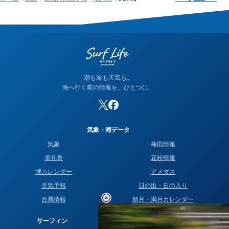
潮も波も天気も。
海へ行く前の情報を、ひとつに。
気象・海データ
気象
梅雨情報
潮見表
花粉情報
潮カレンダー
アメダス
天気予報
日の出・日の入り
台風情報
新月・満月カレンダー
サーフィン
運営情報