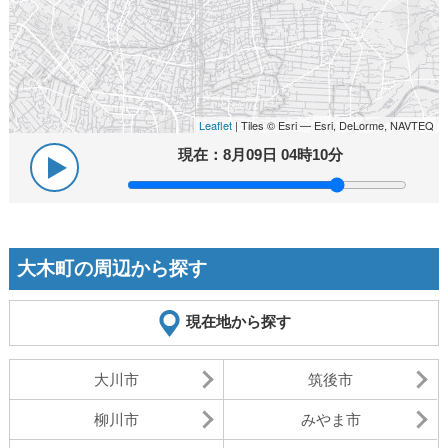
Leaflet
| Tiles © Esri — Esri, DeLorme, NAVTEQ
現在：
8月09日 04時10分
大木町の周辺から探す
現在地から探す
大川市
筑後市
柳川市
みやま市