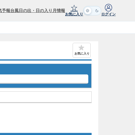
☆
気予報
台風
日の出・日の入り
月情報
お気に入り
ログイン
お気に入り