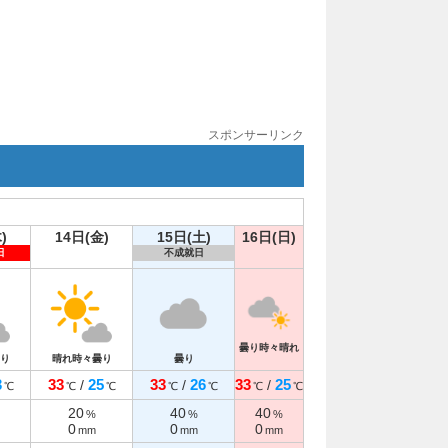
スポンサーリンク
)
14日(金)
15日(土)
16日(日)
日
不成就日
曇り時々晴れ
り
晴れ時々曇り
曇り
3
33
25
33
26
33
25
/
/
/
℃
℃
℃
℃
℃
℃
℃
20
40
40
%
%
%
0
0
0
mm
mm
mm