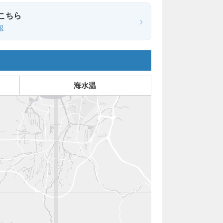
こちら
›
認
海水温