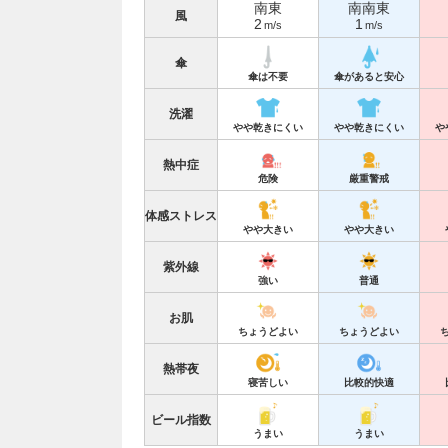
南東
南南東
風
2
1
m/s
m/s
傘
傘は不要
傘があると安心
洗濯
やや乾きにくい
やや乾きにくい
や
熱中症
危険
厳重警戒
体感ストレス
やや大きい
やや大きい
紫外線
強い
普通
お肌
ちょうどよい
ちょうどよい
熱帯夜
寝苦しい
比較的快適
ビール指数
うまい
うまい