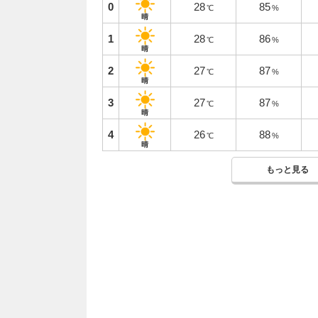
0
28
85
℃
%
晴
1
28
86
℃
%
晴
2
27
87
℃
%
晴
3
27
87
℃
%
晴
4
26
88
℃
%
晴
もっと見る