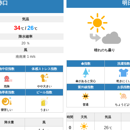
 赤口
明日
気温
34
26
/
℃
℃
降水確率
20 ％
風
晴れのち曇り
南南東 1 m/s
傘指数
洗濯指数
熱中症指数
体感ストレス指数
傘があると安心
乾きにく
危険
やや大きい
紫外線指数
お肌指数
熱帯夜指数
ビール指数
普通
ちょうどよ
寝苦しい
うまい
時間
天気
気温
降水量
風
0
26
℃