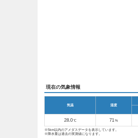
現在の気象情報
気温
湿度
28.0
71
℃
%
※5km以内のアメダスデータを表示しています。
※降水量は過去の実測値になります。