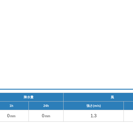
降水量
風
1h
24h
強さ(m/s)
0
0
1.3
mm
mm