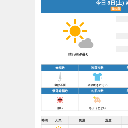
今日 8日(土)
寅の日
晴れ朝夕曇り
傘指数
洗濯指数
傘は不要
やや乾きにくい
紫外線指数
お肌指数
強い
ちょうどよい
時間
天気
気温
湿度