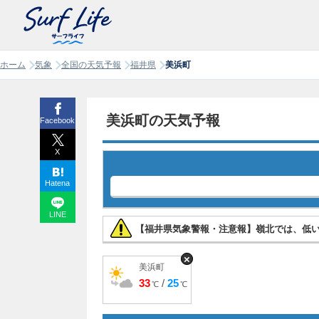
ホーム
気象
全国の天気予報
福井県
美浜町
美浜町の天気予報
Facebook
X
Hatena
LINE
【福井県気象警報・注意報】嶺北では、低
×
美浜町
33
/
25
℃
℃