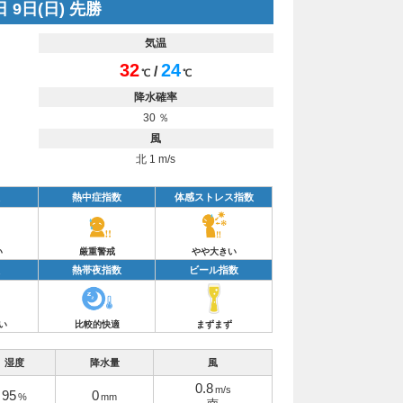
 9日(日) 先勝
気温
32
24
/
℃
℃
降水確率
30 ％
風
北 1 m/s
熱中症指数
体感ストレス指数
い
厳重警戒
やや大きい
熱帯夜指数
ビール指数
い
比較的快適
まずまず
湿度
降水量
風
0.8
m/s
95
0
%
mm