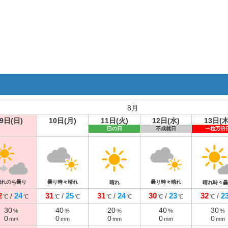
8月
9日(日)
10日(月)
11日(火)
12日(水)
13日(木
巳の日
不成就日
一粒万倍
晴れのち曇り
曇り時々晴れ
曇り時々晴れ
晴れ
晴れ時々曇
2
24
31
25
31
24
30
23
32
2
/
/
/
/
/
℃
℃
℃
℃
℃
℃
℃
℃
℃
30
40
20
40
30
%
%
%
%
%
0
0
0
0
0
mm
mm
mm
mm
mm