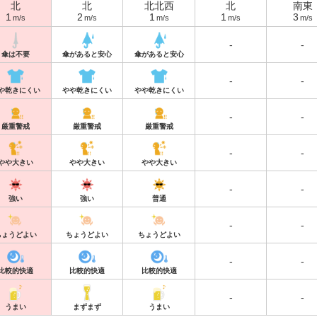
北
北
北北西
北
南東
1
2
1
1
3
m/s
m/s
m/s
m/s
m/s
-
-
傘は不要
傘があると安心
傘があると安心
-
-
や乾きにくい
やや乾きにくい
やや乾きにくい
-
-
厳重警戒
厳重警戒
厳重警戒
-
-
やや大きい
やや大きい
やや大きい
-
-
強い
強い
普通
-
-
ちょうどよい
ちょうどよい
ちょうどよい
-
-
比較的快適
比較的快適
比較的快適
-
-
うまい
まずまず
うまい