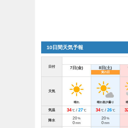
10日間天気予報
日付
7日(金)
8日(土)
寅の日
天気
晴れ
晴れ朝夕曇り
34
27
34
26
3
/
/
気温
℃
℃
℃
℃
20
20
%
%
降水
0
0
mm
mm