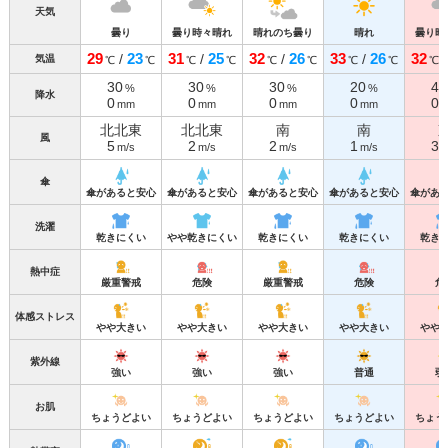
天気
曇り
曇り時々晴れ
晴れのち曇り
晴れ
曇り時
29
23
31
25
32
26
33
26
32
/
/
/
/
気温
℃
℃
℃
℃
℃
℃
℃
℃
℃
30
30
30
20
40
%
%
%
%
降水
0
0
0
0
0
mm
mm
mm
mm
北北東
北北東
南
南
風
5
2
2
1
3
m/s
m/s
m/s
m/s
m
傘
傘があると安心
傘があると安心
傘があると安心
傘があると安心
傘があ
洗濯
乾きにくい
やや乾きにくい
乾きにくい
乾きにくい
乾き
熱中症
厳重警戒
危険
厳重警戒
危険
危
体感ストレス
やや大きい
やや大きい
やや大きい
やや大きい
やや
紫外線
強い
強い
強い
普通
弱
お肌
ちょうどよい
ちょうどよい
ちょうどよい
ちょうどよい
ちょう