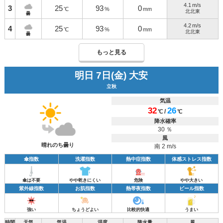
4.1
m/s
3
25
93
0
℃
%
mm
北北東
曇
4.2
m/s
4
25
93
0
℃
%
mm
北北東
曇
もっと見る
明日 7日(金) 大安
立秋
気温
32
26
/
℃
℃
降水確率
30 ％
風
晴れのち曇り
南 2 m/s
傘指数
洗濯指数
熱中症指数
体感ストレス指数
傘は不要
やや乾きにくい
危険
やや大きい
紫外線指数
お肌指数
熱帯夜指数
ビール指数
強い
ちょうどよい
比較的快適
うまい
時間
天気
気温
湿度
降水量
風