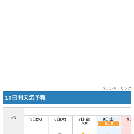
スポンサーリンク
10日間天気予報
日付
5日(水)
6日(木)
7日(金)
8日(土)
9日
立秋
寅の日