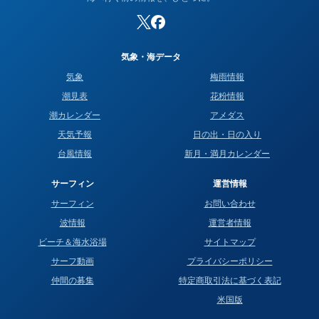
気象・海データ
気象
梅雨情報
潮見表
花粉情報
潮カレンダー
アメダス
天気予報
日の出・日の入り
台風情報
新月・満月カレンダー
サーフィン
運営情報
サーフィン
お問い合わせ
波情報
運営者情報
ビーチ＆海水浴場
サイトマップ
サーフ動画
プライバシーポリシー
仲間の募集
特定商取引法に基づく表記
米国版