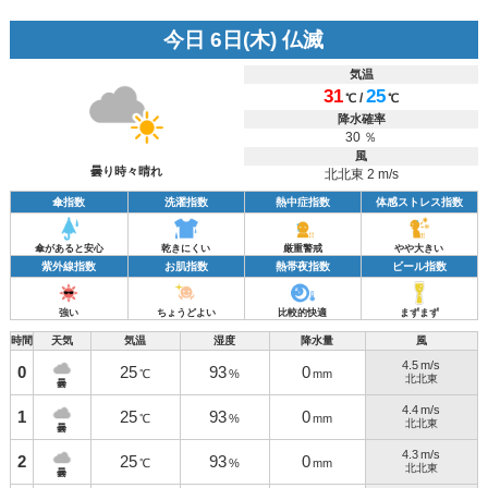
今日 6日(木) 仏滅
気温
31
25
/
℃
℃
降水確率
30 ％
風
曇り時々晴れ
北北東 2 m/s
傘指数
洗濯指数
熱中症指数
体感ストレス指数
傘があると安心
乾きにくい
厳重警戒
やや大きい
紫外線指数
お肌指数
熱帯夜指数
ビール指数
強い
ちょうどよい
比較的快適
まずまず
時間
天気
気温
湿度
降水量
風
4.5
m/s
0
25
93
0
℃
%
mm
北北東
曇
4.4
m/s
1
25
93
0
℃
%
mm
北北東
曇
4.3
m/s
2
25
93
0
℃
%
mm
北北東
曇