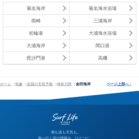
菊名海岸
菊名海水浴場
雨崎
三浦海岸
松輪港
大浦海水浴場
大浦海岸
間口港
毘沙門港
高磯
ホーム
気象
全国の天気予報
神奈川県
金田海岸
ページ上部へ
↑
潮も波も天気も。
海へ行く前の情報を、ひとつに。