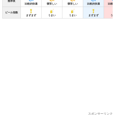
熱帯夜
比較的快適
寝苦しい
寝苦しい
比較的快適
比較
ビール指数
まずまず
うまい
うまい
まずまず
う
スポンサーリンク