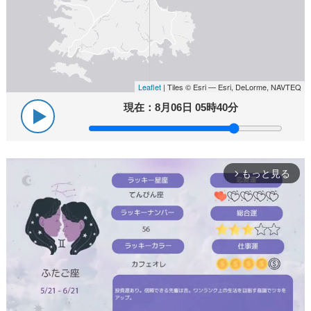
Leaflet
| Tiles © Esri — Esri, DeLorme, NAVTEQ
現在：
8月06日 05時40分
もっと見る
arrow_forward_ios