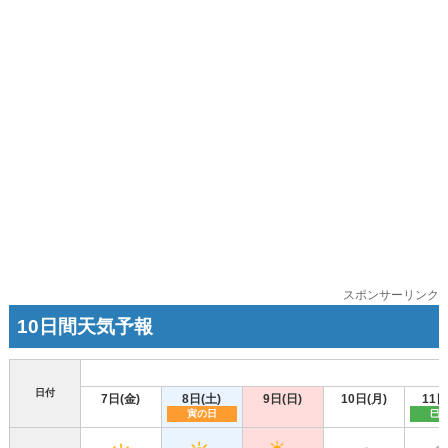
スポンサーリンク
10日間天気予報
日付
7日(金)
8日(土)
9日(日)
10日(月)
11日
寅の日
巳