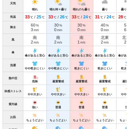
天気
晴れ
晴れ時々曇り
晴れのち曇り
曇り
曇り
33
25
33
26
33
24
31
24
28
/
/
/
/
気温
℃
℃
℃
℃
℃
℃
℃
℃
℃
60
30
30
40
50
%
%
%
%
降水
3
0
0
0
6
mm
mm
mm
mm
南
南
南
北東
北
風
2
2
1
2
2
m/s
m/s
m/s
m/s
m
傘
傘があると安心
傘があると安心
傘があると安心
傘があると安心
傘があ
洗濯
やや乾きにくい
やや乾きにくい
乾きにくい
乾きにくい
乾き
熱中症
危険
厳重警戒
厳重警戒
厳重警戒
厳重
体感ストレス
やや大きい
やや大きい
やや大きい
やや大きい
やや
紫外線
強い
普通
普通
普通
普
お肌
ちょうどよい
ちょうどよい
ちょうどよい
ちょうどよい
ちょう