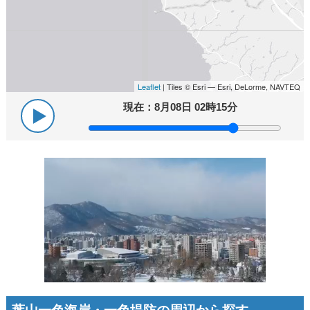
Leaflet
| Tiles © Esri — Esri, DeLorme, NAVTEQ
現在：
8月08日 02時15分