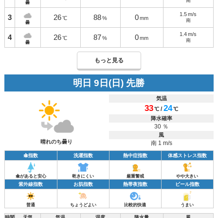
南
曇
1.5
m/s
3
26
88
0
℃
%
mm
南
曇
1.4
m/s
4
26
87
0
℃
%
mm
南
曇
もっと見る
明日 9日(日) 先勝
気温
33
24
/
℃
℃
降水確率
30 ％
風
晴れのち曇り
南 1 m/s
傘指数
洗濯指数
熱中症指数
体感ストレス指数
傘があると安心
乾きにくい
厳重警戒
やや大きい
紫外線指数
お肌指数
熱帯夜指数
ビール指数
普通
ちょうどよい
比較的快適
うまい
時間
天気
気温
湿度
降水量
風