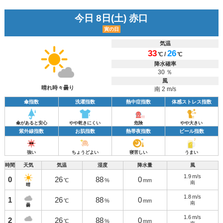
今日 8日(土) 赤口
寅の日
気温
33
26
/
℃
℃
降水確率
30 ％
風
晴れ時々曇り
南 2 m/s
傘指数
洗濯指数
熱中症指数
体感ストレス指数
傘があると安心
やや乾きにくい
危険
やや大きい
紫外線指数
お肌指数
熱帯夜指数
ビール指数
強い
ちょうどよい
寝苦しい
うまい
時間
天気
気温
湿度
降水量
風
1.9
m/s
0
26
88
0
℃
%
mm
南
晴
1.8
m/s
1
26
88
0
℃
%
mm
南
曇
1.6
m/s
2
26
88
0
℃
%
mm