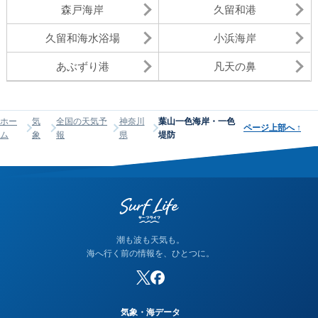
森戸海岸
久留和港
久留和海水浴場
小浜海岸
あぶずり港
凡天の鼻
ホー
気
全国の天気予
神奈川
葉山一色海岸・一色
ページ上部へ
↑
ム
象
報
県
堤防
潮も波も天気も。
海へ行く前の情報を、ひとつに。
気象・海データ