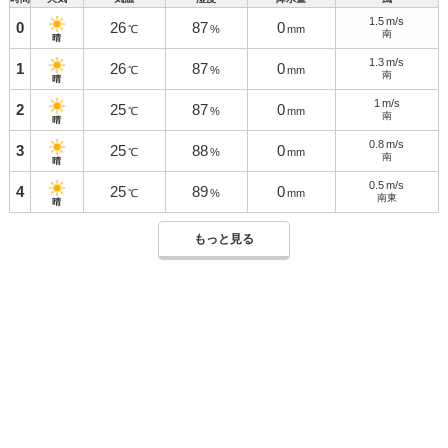
1.5
m/s
0
26
87
0
℃
%
mm
南
晴
1.3
m/s
1
26
87
0
℃
%
mm
南
晴
1
m/s
2
25
87
0
℃
%
mm
南
晴
0.8
m/s
3
25
88
0
℃
%
mm
南
晴
0.5
m/s
4
25
89
0
℃
%
mm
南東
晴
もっと見る