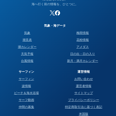
海へ行く前の情報を、ひとつに。
気象・海データ
気象
梅雨情報
潮見表
花粉情報
潮カレンダー
アメダス
天気予報
日の出・日の入り
台風情報
新月・満月カレンダー
サーフィン
運営情報
サーフィン
お問い合わせ
波情報
運営者情報
ビーチ＆海水浴場
サイトマップ
サーフ動画
プライバシーポリシー
仲間の募集
特定商取引法に基づく表記
米国版