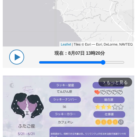
Leaflet
| Tiles © Esri — Esri, DeLorme, NAVTEQ
現在：
8月07日 13時20分
もっと見る
arrow_forward_ios