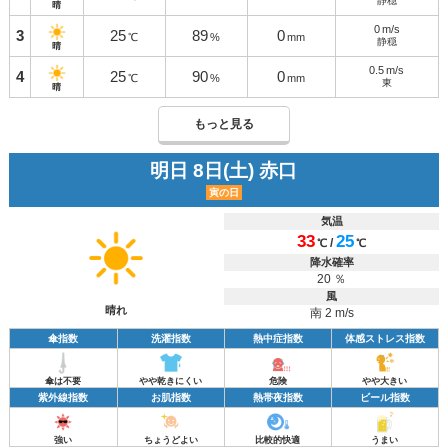
静穏
晴
0
m/s
3
25
89
0
℃
%
mm
静穏
晴
0.5
m/s
4
25
90
0
℃
%
mm
東
晴
もっと見る
明日 8日(土) 赤口
寅の日
気温
33
25
/
℃
℃
降水確率
20 ％
風
晴れ
南 2 m/s
傘指数
洗濯指数
熱中症指数
体感ストレス指数
傘は不要
やや乾きにくい
危険
やや大きい
紫外線指数
お肌指数
熱帯夜指数
ビール指数
強い
ちょうどよい
比較的快適
うまい