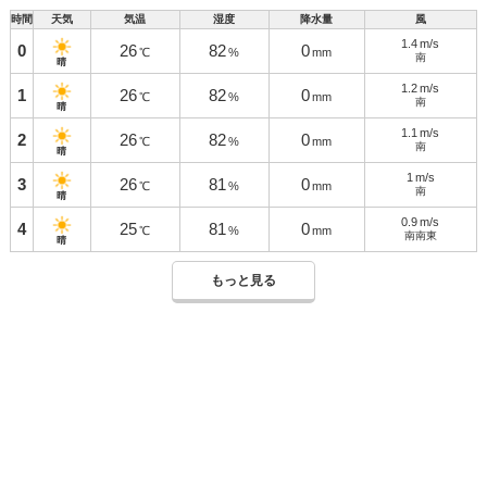
時間
天気
気温
湿度
降水量
風
1.4
m/s
0
26
82
0
℃
%
mm
南
晴
1.2
m/s
1
26
82
0
℃
%
mm
南
晴
1.1
m/s
2
26
82
0
℃
%
mm
南
晴
1
m/s
3
26
81
0
℃
%
mm
南
晴
0.9
m/s
4
25
81
0
℃
%
mm
南南東
晴
もっと見る