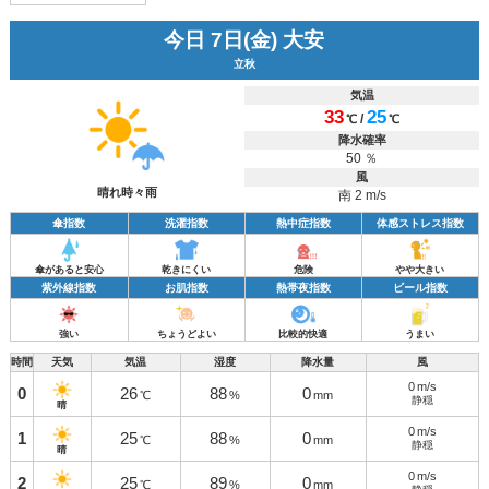
今日 7日(金) 大安
立秋
気温
33
25
/
℃
℃
降水確率
50 ％
風
晴れ時々雨
南 2 m/s
傘指数
洗濯指数
熱中症指数
体感ストレス指数
傘があると安心
乾きにくい
危険
やや大きい
紫外線指数
お肌指数
熱帯夜指数
ビール指数
強い
ちょうどよい
比較的快適
うまい
時間
天気
気温
湿度
降水量
風
0
m/s
0
26
88
0
℃
%
mm
静穏
晴
0
m/s
1
25
88
0
℃
%
mm
静穏
晴
0
m/s
2
25
89
0
℃
%
mm