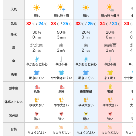
天気
晴れ
晴れ時々雨
晴れ
晴れ時々曇り
曇
32
24
33
25
33
25
34
24
30
/
/
/
/
気温
℃
℃
℃
℃
℃
℃
℃
℃
℃
30
50
20
20
40
%
%
%
%
降水
0
3
0
0
0
mm
mm
mm
mm
m
北北東
南
南
南南西
北
風
2
2
2
1
4
m/s
m/s
m/s
m/s
m
傘
傘があると安心
傘は不要
傘があると安心
傘は不要
傘は
洗濯
乾きにくい
やや乾きにくい
乾きにくい
よく乾く
やや乾き
熱中症
危険
危険
厳重警戒
警戒
警
体感ストレス
やや大きい
やや大きい
やや大きい
やや大きい
大き
紫外線
強い
強い
弱い
強い
強
お肌
ちょうどよい
ちょうどよい
ちょうどよい
ちょうどよい
ちょう