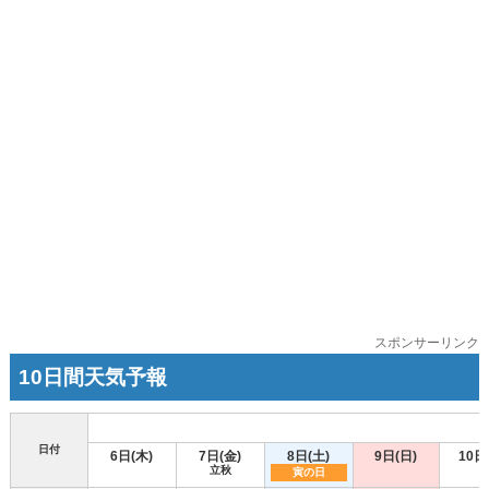
スポンサーリンク
10日間天気予報
日付
6日(木)
7日(金)
8日(土)
9日(日)
10日
立秋
寅の日