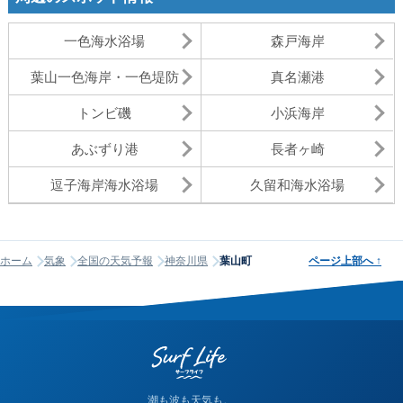
一色海水浴場
森戸海岸
葉山一色海岸・一色堤防
真名瀬港
トンビ磯
小浜海岸
あぶずり港
長者ヶ崎
逗子海岸海水浴場
久留和海水浴場
ホーム
気象
全国の天気予報
神奈川県
葉山町
ページ上部へ
↑
潮も波も天気も。