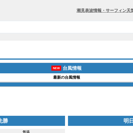
潮見表
波情報・サーフィン
天
台風情報
NEW
最新の台風情報
 先勝
明日
気温