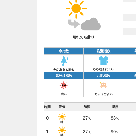
晴れのち曇り
傘指数
洗濯指数
傘があると安心
やや乾きにくい
紫外線指数
お肌指数
強い
ちょうどよい
時間
天気
気温
湿度
0
27
88
℃
%
晴
1
27
90
℃
%
晴