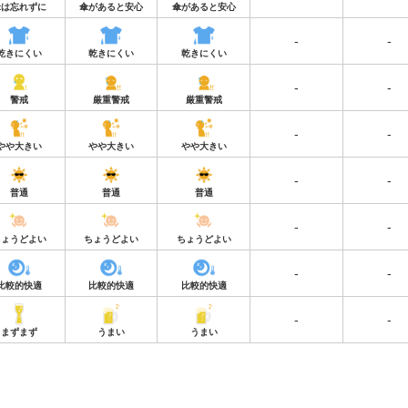
傘は忘れずに
傘があると安心
傘があると安心
-
-
乾きにくい
乾きにくい
乾きにくい
-
-
警戒
厳重警戒
厳重警戒
-
-
やや大きい
やや大きい
やや大きい
-
-
普通
普通
普通
-
-
ちょうどよい
ちょうどよい
ちょうどよい
-
-
比較的快適
比較的快適
比較的快適
-
-
まずまず
うまい
うまい