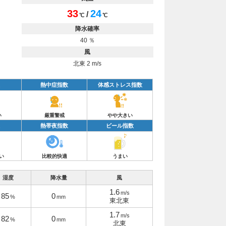
33
24
/
℃
℃
降水確率
40 ％
風
北東 2 m/s
熱中症指数
体感ストレス指数
い
厳重警戒
やや大きい
熱帯夜指数
ビール指数
い
比較的快適
うまい
湿度
降水量
風
1.6
m/s
85
0
%
mm
東北東
1.7
m/s
82
0
%
mm
北東