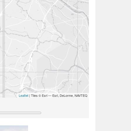
Leaflet
| Tiles © Esri — Esri, DeLorme, NAVTEQ