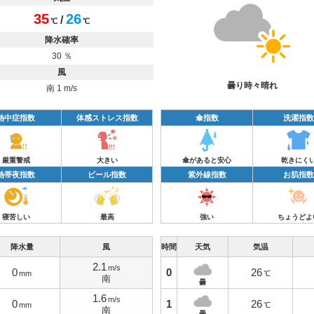
35
26
/
℃
℃
降水確率
30 ％
風
曇り時々晴れ
南 1 m/s
熱中症指数
体感ストレス指数
傘指数
洗濯指数
厳重警戒
大きい
傘があると安心
乾きにく
熱帯夜指数
ビール指数
紫外線指数
お肌指数
寝苦しい
最高
強い
ちょうどよ
降水量
風
時間
天気
気温
2.1
m/s
0
0
26
mm
℃
南
曇
1.6
m/s
0
1
26
mm
℃
南
曇