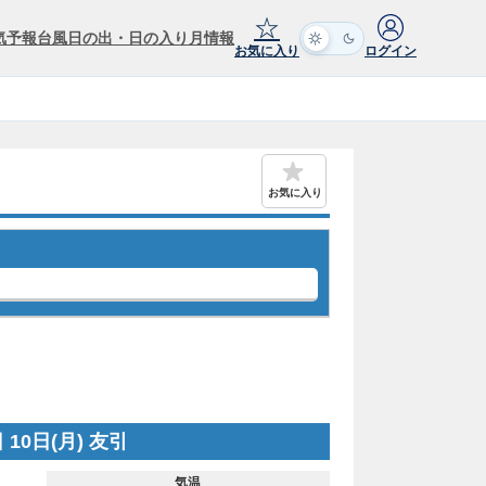
☆
気予報
台風
日の出・日の入り
月情報
お気に入り
ログイン
お気に入り
 10日(月) 友引
気温