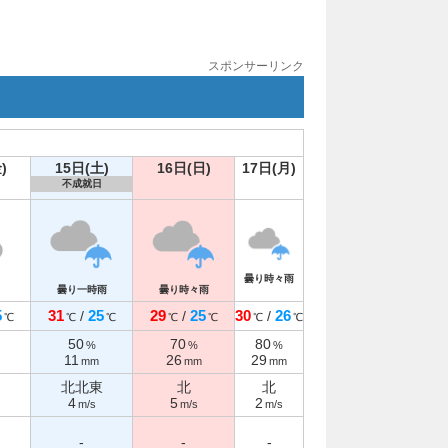
スポンサーリンク
)
15日(土)
16日(日)
17日(月)
不成就日
曇り時々雨
曇り一時雨
曇り時々雨
5
31
25
29
25
30
26
/
/
/
℃
℃
℃
℃
℃
℃
℃
50
70
80
%
%
%
11
26
29
mm
mm
mm
北北東
北
北
4
5
2
m/s
m/s
m/s
-
-
-