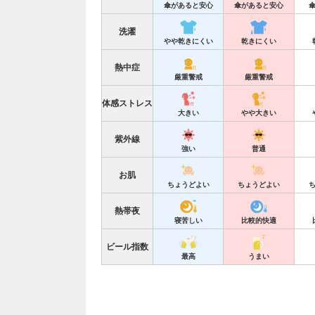
傘があると安心
傘があると安心
洗濯
やや乾きにくい
乾きにくい
熱中症
厳重警戒
厳重警戒
体感ストレス
大きい
やや大きい
紫外線
強い
普通
お肌
ちょうどよい
ちょうどよい
熱帯夜
寝苦しい
比較的快適
ビール指数
最高
うまい