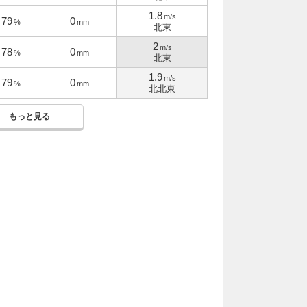
1.8
m/s
79
0
%
mm
北東
2
m/s
78
0
%
mm
北東
1.9
m/s
79
0
%
mm
北北東
もっと見る