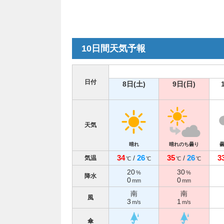
10日間天気予報
日付
8日(土)
9日(日)
天気
晴れ
晴れのち曇り
34
26
35
26
3
/
/
気温
℃
℃
℃
℃
20
30
%
%
降水
0
0
mm
mm
南
南
風
3
1
m/s
m/s
傘