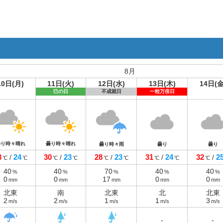
8月
10日(月)
11日(火)
12日(水)
13日(木)
14日(金
巳の日
不成就日
一粒万倍日
曇り時々晴れ
曇り時々晴れ
曇り時々雨
曇り
曇り
3
24
30
23
28
23
31
24
32
2
/
/
/
/
/
℃
℃
℃
℃
℃
℃
℃
℃
℃
40
40
70
40
40
%
%
%
%
%
0
0
17
0
0
mm
mm
mm
mm
mm
北東
南
北東
北
北東
2
2
1
1
3
m/s
m/s
m/s
m/s
m/s
-
-